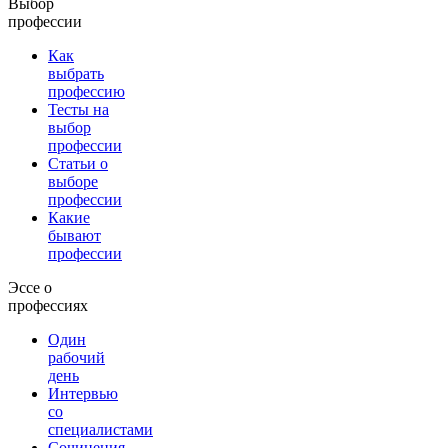
Выбор
профессии
Как
выбрать
профессию
Тесты на
выбор
профессии
Статьи о
выборе
профессии
Какие
бывают
профессии
Эссе о
профессиях
Один
рабочий
день
Интервью
со
специалистами
Сочинения