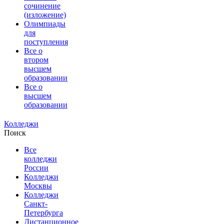
сочинение
(изложение)
Олимпиады
для
поступления
Все о
втором
высшем
образовании
Все о
высшем
образовании
Колледжи
Поиск
Все
колледжи
России
Колледжи
Москвы
Колледжи
Санкт-
Петербурга
Дистанционное