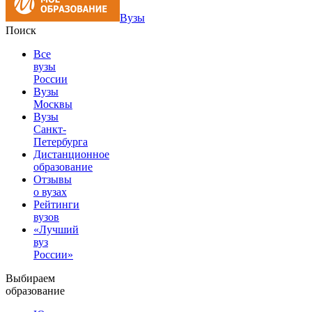
Вузы
Поиск
Все
вузы
России
Вузы
Москвы
Вузы
Санкт-
Петербурга
Дистанционное
образование
Отзывы
о вузах
Рейтинги
вузов
«Лучший
вуз
России»
Выбираем
образование