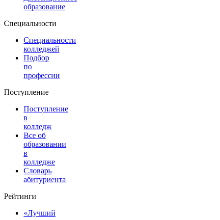
образование
Специальности
Специальности
колледжей
Подбор
по
профессии
Поступление
Поступление
в
колледж
Все об
образовании
в
колледже
Словарь
абитуриента
Рейтинги
«Лучший