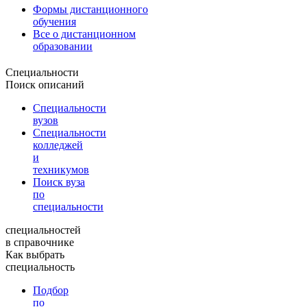
Формы дистанционного
обучения
Все о дистанционном
образовании
Специальности
Поиск описаний
Специальности
вузов
Специальности
колледжей
и
техникумов
Поиск вуза
по
специальности
специальностей
в справочнике
Как выбрать
специальность
Подбор
по