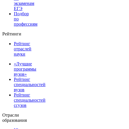
экзаменам
ЕГЭ
Подбор
по
профессиям
Рейтинги
Рейтинг
отраслей
науки
«Лучшие
программы
вузов»
Рейтинг
специальностей
вузов
Рейтинг
специальностей
ссузов
Отрасли
образования