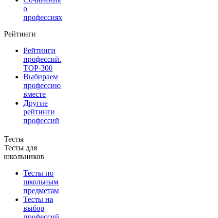
о
профессиях
Рейтинги
Рейтинги
профессий.
TOP-300
Выбираем
профессию
вместе
Другие
рейтинги
профессий
Тесты
Тесты для
школьников
Тесты по
школьным
предметам
Тесты на
выбор
профессий