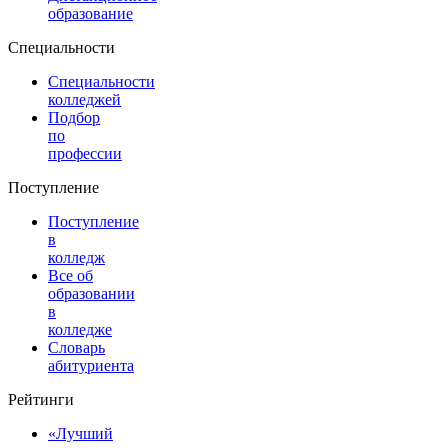
образование
Специальности
Специальности
колледжей
Подбор
по
профессии
Поступление
Поступление
в
колледж
Все об
образовании
в
колледже
Словарь
абитуриента
Рейтинги
«Лучший