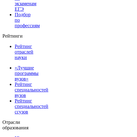
экзаменам
ЕГЭ
Подбор
по
профессиям
Рейтинги
Рейтинг
отраслей
науки
«Лучшие
программы
вузов»
Рейтинг
специальностей
вузов
Рейтинг
специальностей
ссузов
Отрасли
образования