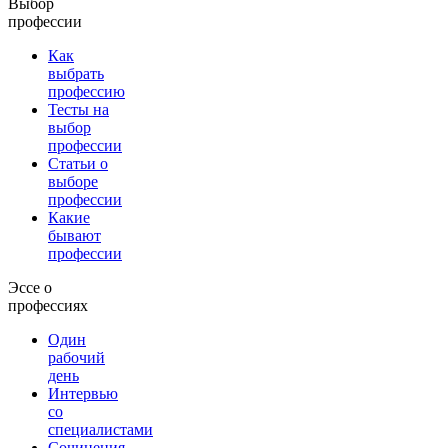
Выбор
профессии
Как
выбрать
профессию
Тесты на
выбор
профессии
Статьи о
выборе
профессии
Какие
бывают
профессии
Эссе о
профессиях
Один
рабочий
день
Интервью
со
специалистами
Сочинения