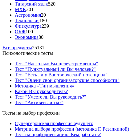
Татарский язык
520
МХК
201
Астрономия
20
Технология
180
Физкультура
239
ОБЖ
100
Экономика
80
Все предметы
25131
Психологические тесты
Тест "Насколько Вы целеустремленны"
Тест "Пунктуальный ли Вы человек?"
Тест "Есть ли у Вас творческий потенциал"
Тест "Оцени свои организаторские способности"
Методика «Тип мышления»
Какой Вы руководитель?
Тест "Умеете ли Вы руководить?"
Тест "Активен ли ты?"
Тесты на выбор профессии
Супергеройская профессия будущего
Матрица выбора профессии (методика Г. Резапкиной)
Тест на профориентацию: Кем работать?