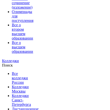
сочинение
(изложение)
Олимпиады
для
поступления
Все о
втором
высшем
образовании
Все о
высшем
образовании
Колледжи
Поиск
Все
колледжи
России
Колледжи
Москвы
Колледжи
Санкт-
Петербурга
Дистанционное