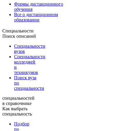
Формы дистанционного
обучения
Все о дистанционном
образовании
Специальности
Поиск описаний
Специальности
вузов
Специальности
колледжей
и
техникумов
Поиск вуза
по
специальности
специальностей
в справочнике
Как выбрать
специальность
Подбор
по