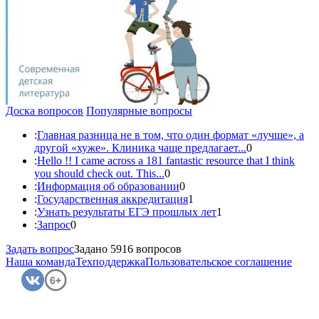
Доска вопросов
Популярные вопросы
:
Главная разница не в том, что один формат «лучше», а
другой «хуже». Клиника чаще предлагает...
0
:
Hello !! I came across a 181 fantastic resource that I think
you should check out. This...
0
:
Информация об образовании
0
:
Государственная аккредитация
1
:
Узнать результаты ЕГЭ прошлых лет
1
:
Запрос
0
Задать вопрос
Задано 5916 вопросов
Наша команда
Техподдержка
Пользовательское соглашение