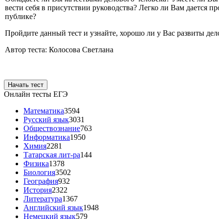
вести себя в присутствии руководства? Легко ли Вам дается пр
публике?
Пройдите данный тест и узнайте, хорошо ли у Вас развиты дел
Автор теста: Колосова Светлана
Начать тест
Онлайн тесты ЕГЭ
Математика
3594
Русский язык
3031
Обществознание
763
Информатика
1950
Химия
2281
Татарская лит-ра
144
Физика
1378
Биология
3502
География
932
История
2322
Литература
1367
Английский язык
1948
Немецкий язык
579