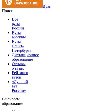
Вузы
Поиск
Все
вузы
России
Вузы
Москвы
Вузы
Санкт-
Петербурга
Дистанционное
образование
Отзывы
о вузах
Рейтинги
вузов
«Лучший
вуз
России»
Выбираем
образование