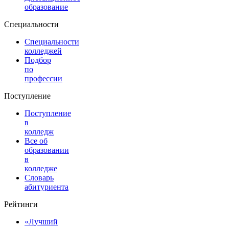
образование
Специальности
Специальности
колледжей
Подбор
по
профессии
Поступление
Поступление
в
колледж
Все об
образовании
в
колледже
Словарь
абитуриента
Рейтинги
«Лучший