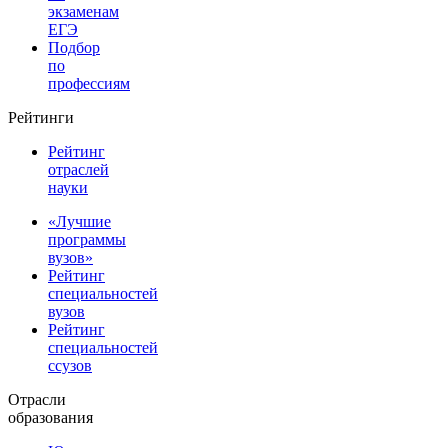
экзаменам
ЕГЭ
Подбор
по
профессиям
Рейтинги
Рейтинг
отраслей
науки
«Лучшие
программы
вузов»
Рейтинг
специальностей
вузов
Рейтинг
специальностей
ссузов
Отрасли
образования