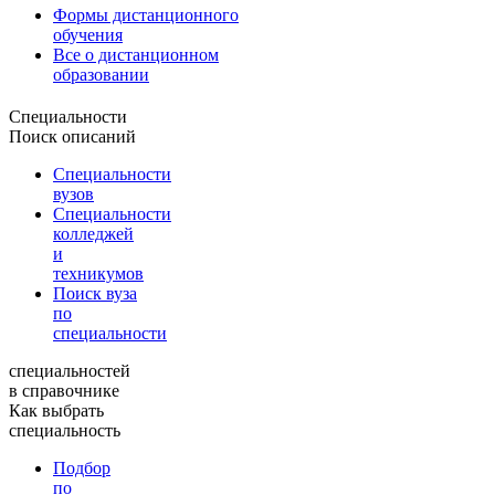
Формы дистанционного
обучения
Все о дистанционном
образовании
Специальности
Поиск описаний
Специальности
вузов
Специальности
колледжей
и
техникумов
Поиск вуза
по
специальности
специальностей
в справочнике
Как выбрать
специальность
Подбор
по