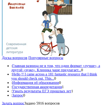
Доска вопросов
Популярные вопросы
:
Главная разница не в том, что один формат «лучше», а
другой «хуже». Клиника чаще предлагает...
0
:
Hello !! I came across a 181 fantastic resource that I think
you should check out. This...
0
:
Информация об образовании
0
:
Государственная аккредитация
1
:
Узнать результаты ЕГЭ прошлых лет
1
:
Запрос
0
Задать вопрос
Задано 5916 вопросов