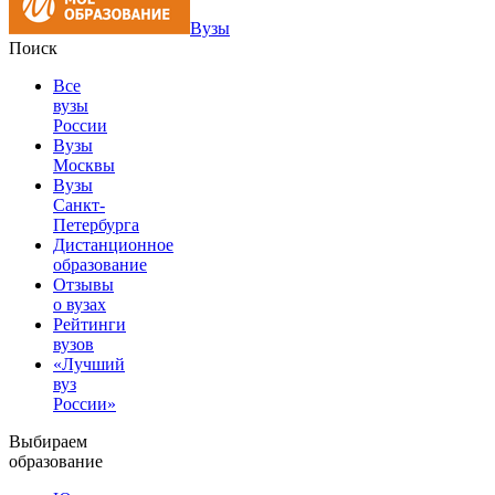
Вузы
Поиск
Все
вузы
России
Вузы
Москвы
Вузы
Санкт-
Петербурга
Дистанционное
образование
Отзывы
о вузах
Рейтинги
вузов
«Лучший
вуз
России»
Выбираем
образование