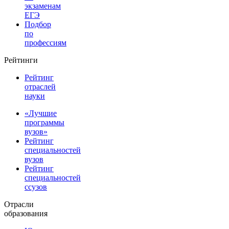
экзаменам
ЕГЭ
Подбор
по
профессиям
Рейтинги
Рейтинг
отраслей
науки
«Лучшие
программы
вузов»
Рейтинг
специальностей
вузов
Рейтинг
специальностей
ссузов
Отрасли
образования