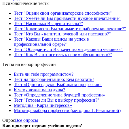
Психологические тесты
Тест "Оцени свои организаторские способности"
Тест "Умеете ли Вы произвести нужное впечатление"
Тест "Насколько Вы решительны?"
Тест "Какое место Вы занимаете в рабочем коллективе?"
Тест "Кто Вы - капитан, рулевой или пассажир?"
Тест "Каковы Ваши шансы на успех в
профессиональной сфере?"
Тест "Обладаете ли Вы качествами делового человека"
Тест "Как Вы относитесь к своим обязанностям?"
Тесты на выбор профессии
Быть ли тебе программистом?
Тест на профориентацию: Кем работать?
Тест «Одно из двух». Выбираем профессию.
К чему лежит ваша душа?
Тест «Определение типа будущей профессии»
Тест "Готовы ли Вы к выбору профессии?"
Методика «Карта интересов»
Матрица выбора профессии (методика Г. Резапкиной)
Опрос
Все опросы
Как проходит первая учебная неделя?