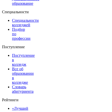
образование
Специальности
Специальности
колледжей
Подбор
по
профессии
Поступление
Поступление
в
колледж
Все об
образовании
в
колледже
Словарь
абитуриента
Рейтинги
«Лучший