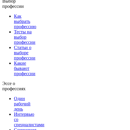
Выбор
профессии
Как
выбрать
профессию
Тесты на
выбор
профессии
Статьи о
выборе
профессии
Какие
бывают
профессии
Эссе о
профессиях
Один
рабочий
день
Интервью
со
специалистами
Сочинения