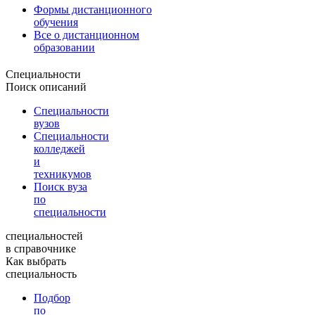
Формы дистанционного
обучения
Все о дистанционном
образовании
Специальности
Поиск описаний
Специальности
вузов
Специальности
колледжей
и
техникумов
Поиск вуза
по
специальности
специальностей
в справочнике
Как выбрать
специальность
Подбор
по