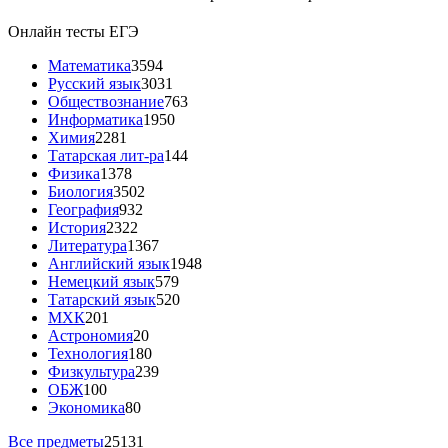
Онлайн тесты ЕГЭ
Математика
3594
Русский язык
3031
Обществознание
763
Информатика
1950
Химия
2281
Татарская лит-ра
144
Физика
1378
Биология
3502
География
932
История
2322
Литература
1367
Английский язык
1948
Немецкий язык
579
Татарский язык
520
МХК
201
Астрономия
20
Технология
180
Физкультура
239
ОБЖ
100
Экономика
80
Все предметы
25131