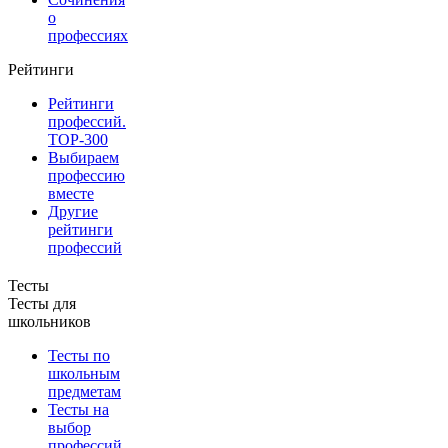
о
профессиях
Рейтинги
Рейтинги
профессий.
TOP-300
Выбираем
профессию
вместе
Другие
рейтинги
профессий
Тесты
Тесты для
школьников
Тесты по
школьным
предметам
Тесты на
выбор
профессий