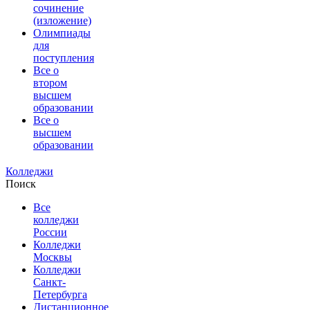
сочинение
(изложение)
Олимпиады
для
поступления
Все о
втором
высшем
образовании
Все о
высшем
образовании
Колледжи
Поиск
Все
колледжи
России
Колледжи
Москвы
Колледжи
Санкт-
Петербурга
Дистанционное