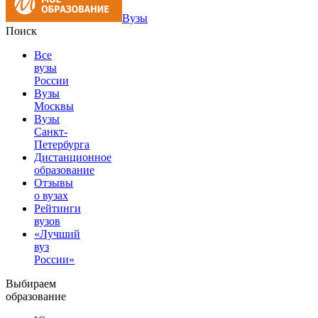
Вузы
Поиск
Все
вузы
России
Вузы
Москвы
Вузы
Санкт-
Петербурга
Дистанционное
образование
Отзывы
о вузах
Рейтинги
вузов
«Лучший
вуз
России»
Выбираем
образование