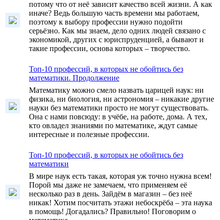
потому что от неё зависит качество всей жизни. А как
иначе? Ведь большую часть времени мы работаем,
поэтому к выбору профессии нужно подойти
серьёзно. Как мы знаем, дело одних людей связано с
экономикой, других с юриспруденцией, а бывают и
такие профессии, основа которых – творчество.
Топ-10 профессий, в которых не обойтись без
математики. Продолжение
Математику можно смело назвать царицей наук: ни
физика, ни биология, ни астрономия – никакие другие
науки без математики просто не могут существовать.
Она с нами повсюду: в учёбе, на работе, дома. А тех,
кто овладел знаниями по математике, ждут самые
интересные и полезные профессии.
Топ-10 профессий, в которых не обойтись без
математики
В мире наук есть такая, которая уж точно нужна всем!
Порой мы даже не замечаем, что применяем её
несколько раз в день. Зайдём в магазин – без неё
никак! Хотим посчитать этажи небоскрёба – эта наука
в помощь! Догадались? Правильно! Поговорим о