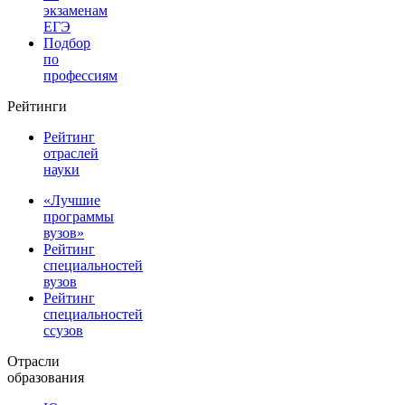
экзаменам
ЕГЭ
Подбор
по
профессиям
Рейтинги
Рейтинг
отраслей
науки
«Лучшие
программы
вузов»
Рейтинг
специальностей
вузов
Рейтинг
специальностей
ссузов
Отрасли
образования