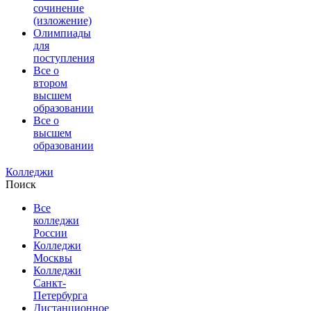
сочинение
(изложение)
Олимпиады
для
поступления
Все о
втором
высшем
образовании
Все о
высшем
образовании
Колледжи
Поиск
Все
колледжи
России
Колледжи
Москвы
Колледжи
Санкт-
Петербурга
Дистанционное