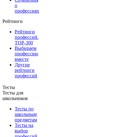
о
профессиях
Рейтинги
Рейтинги
профессий.
TOP-300
Выбираем
профессию
вместе
Другие
рейтинги
профессий
Тесты
Тесты для
школьников
Тесты по
школьным
предметам
Тесты на
выбор
профессий