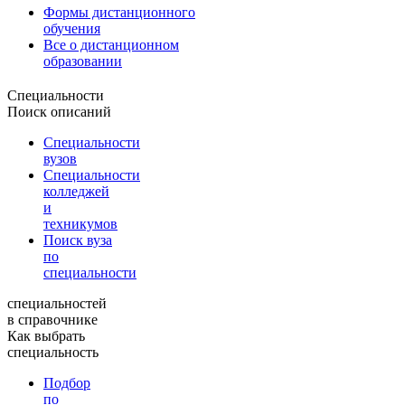
Формы дистанционного
обучения
Все о дистанционном
образовании
Специальности
Поиск описаний
Специальности
вузов
Специальности
колледжей
и
техникумов
Поиск вуза
по
специальности
специальностей
в справочнике
Как выбрать
специальность
Подбор
по