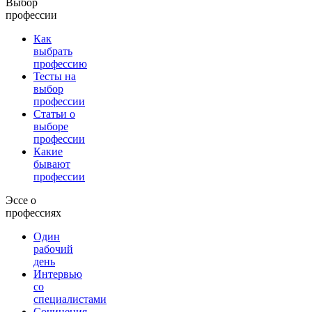
Выбор
профессии
Как
выбрать
профессию
Тесты на
выбор
профессии
Статьи о
выборе
профессии
Какие
бывают
профессии
Эссе о
профессиях
Один
рабочий
день
Интервью
со
специалистами
Сочинения