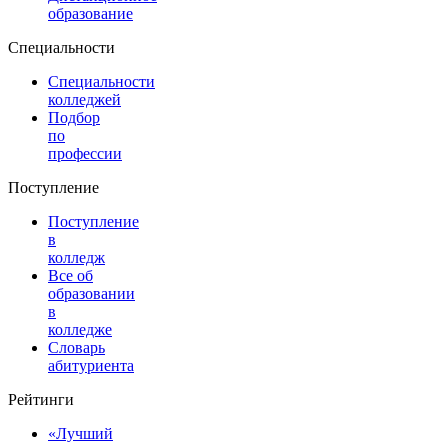
образование
Специальности
Специальности
колледжей
Подбор
по
профессии
Поступление
Поступление
в
колледж
Все об
образовании
в
колледже
Словарь
абитуриента
Рейтинги
«Лучший