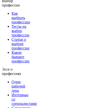
Выбор
профессии
Как
выбрать
профессию
Тесты на
выбор
профессии
Статьи о
выборе
профессии
Какие
бывают
профессии
Эссе о
профессиях
Один
рабочий
день
Интервью
со
специалистами
Сочинения