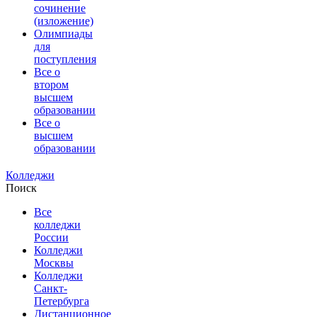
сочинение
(изложение)
Олимпиады
для
поступления
Все о
втором
высшем
образовании
Все о
высшем
образовании
Колледжи
Поиск
Все
колледжи
России
Колледжи
Москвы
Колледжи
Санкт-
Петербурга
Дистанционное