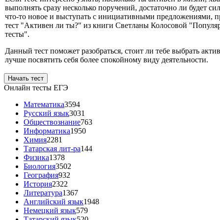
выполнять сразу несколько поручений, достаточно ли будет си
что-то новое и выступать с инициативными предложениями, п
тест "Активен ли ты?" из книги Светланы Колосовой "Популя
тесты".
Данный тест поможет разобраться, стоит ли тебе выбрать акт
лучше посвятить себя более спокойному виду деятельности.
Начать тест
Онлайн тесты ЕГЭ
Математика
3594
Русский язык
3031
Обществознание
763
Информатика
1950
Химия
2281
Татарская лит-ра
144
Физика
1378
Биология
3502
География
932
История
2322
Литература
1367
Английский язык
1948
Немецкий язык
579
Татарский язык
520