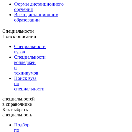
Формы дистанционного
обучения
Все о дистанционном
образовании
Специальности
Поиск описаний
Специальности
вузов
Специальности
колледжей
и
техникумов
Поиск вуза
по
специальности
специальностей
в справочнике
Как выбрать
специальность
Подбор
по