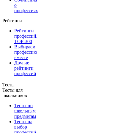
о
профессиях
Рейтинги
Рейтинги
профессий.
TOP-300
Выбираем
профессию
вместе
Другие
рейтинги
профессий
Тесты
Тесты для
школьников
Тесты по
школьным
предметам
Тесты на
выбор
профессий