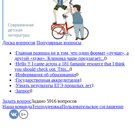
Доска вопросов
Популярные вопросы
:
Главная разница не в том, что один формат «лучше», а
другой «хуже». Клиника чаще предлагает...
0
:
Hello !! I came across a 181 fantastic resource that I think
you should check out. This...
0
:
Информация об образовании
0
:
Государственная аккредитация
1
:
Узнать результаты ЕГЭ прошлых лет
1
:
Запрос
0
Задать вопрос
Задано 5916 вопросов
Наша команда
Техподдержка
Пользовательское соглашение