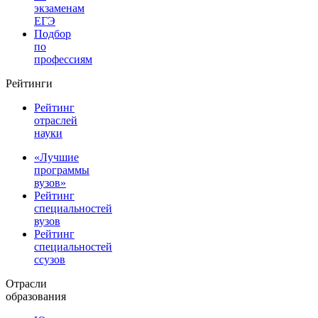
экзаменам
ЕГЭ
Подбор
по
профессиям
Рейтинги
Рейтинг
отраслей
науки
«Лучшие
программы
вузов»
Рейтинг
специальностей
вузов
Рейтинг
специальностей
ссузов
Отрасли
образования