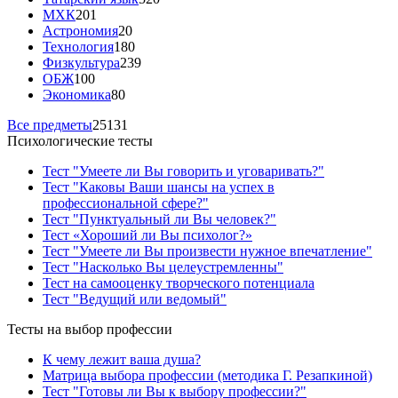
МХК
201
Астрономия
20
Технология
180
Физкультура
239
ОБЖ
100
Экономика
80
Все предметы
25131
Психологические тесты
Тест "Умеете ли Вы говорить и уговаривать?"
Тест "Каковы Ваши шансы на успех в
профессиональной сфере?"
Тест "Пунктуальный ли Вы человек?"
Тест «Хороший ли Вы психолог?»
Тест "Умеете ли Вы произвести нужное впечатление"
Тест "Насколько Вы целеустремленны"
Тест на самооценку творческого потенциала
Тест "Ведущий или ведомый"
Тесты на выбор профессии
К чему лежит ваша душа?
Матрица выбора профессии (методика Г. Резапкиной)
Тест "Готовы ли Вы к выбору профессии?"