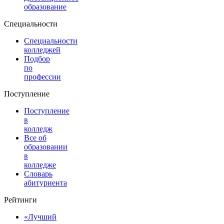
образование
Специальности
Специальности
колледжей
Подбор
по
профессии
Поступление
Поступление
в
колледж
Все об
образовании
в
колледже
Словарь
абитуриента
Рейтинги
«Лучший