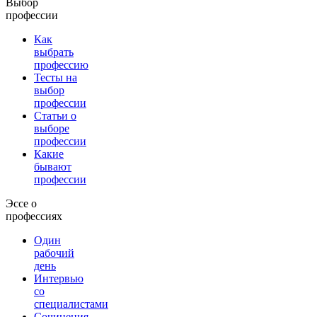
Выбор
профессии
Как
выбрать
профессию
Тесты на
выбор
профессии
Статьи о
выборе
профессии
Какие
бывают
профессии
Эссе о
профессиях
Один
рабочий
день
Интервью
со
специалистами
Сочинения