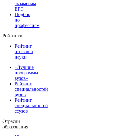
экзаменам
ЕГЭ
Подбор
по
профессиям
Рейтинги
Рейтинг
отраслей
науки
«Лучшие
программы
вузов»
Рейтинг
специальностей
вузов
Рейтинг
специальностей
ссузов
Отрасли
образования