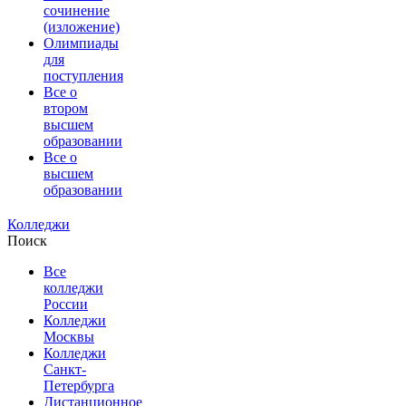
сочинение
(изложение)
Олимпиады
для
поступления
Все о
втором
высшем
образовании
Все о
высшем
образовании
Колледжи
Поиск
Все
колледжи
России
Колледжи
Москвы
Колледжи
Санкт-
Петербурга
Дистанционное