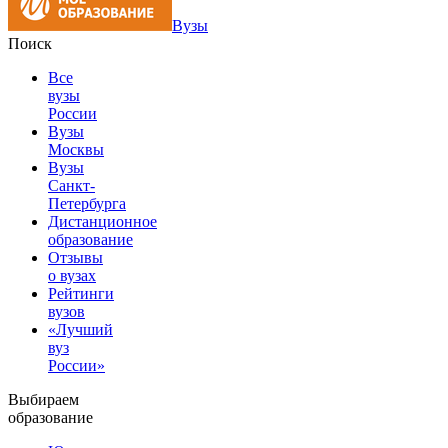
Вузы
Поиск
Все
вузы
России
Вузы
Москвы
Вузы
Санкт-
Петербурга
Дистанционное
образование
Отзывы
о вузах
Рейтинги
вузов
«Лучший
вуз
России»
Выбираем
образование