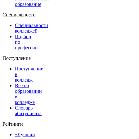
образование
Специальности
Специальности
колледжей
Подбор
по
профессии
Поступление
Поступление
в
колледж
Все об
образовании
в
колледже
Словарь
абитуриента
Рейтинги
«Лучший