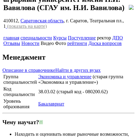
Вавилова
(СГАУ им. Н.И. Вавилова)
410012,
Саратовская область
, г. Саратов, Театральная пл.,
1
(показать на карте)
главная
специальности
Курсы
Поступление
ректор
ДПО
Отзывы
Новости
Видео
Фото
рейтинги
Доска вопросов
Менеджмент
Описание в справочнике
Найти в других вузах
Группа
Экономика и управление
(старая группа
специальностей
«Экономика и управление»)
Код
38.03.02 (старый код - 080200.62)
специальности
Уровень
Бакалавриат
образования
Чему научат?
Находить и оценивать новые рыночные возможности,