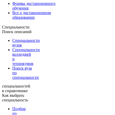
Формы дистанционного
обучения
Все о дистанционном
образовании
Специальности
Поиск описаний
Специальности
вузов
Специальности
колледжей
и
техникумов
Поиск вуза
по
специальности
специальностей
в справочнике
Как выбрать
специальность
Подбор
по