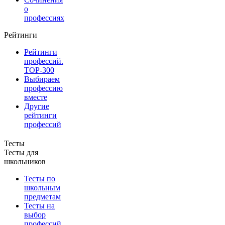
о
профессиях
Рейтинги
Рейтинги
профессий.
TOP-300
Выбираем
профессию
вместе
Другие
рейтинги
профессий
Тесты
Тесты для
школьников
Тесты по
школьным
предметам
Тесты на
выбор
профессий