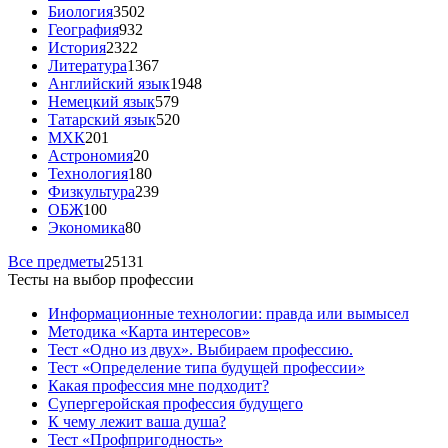
Биология
3502
География
932
История
2322
Литература
1367
Английский язык
1948
Немецкий язык
579
Татарский язык
520
МХК
201
Астрономия
20
Технология
180
Физкультура
239
ОБЖ
100
Экономика
80
Все предметы
25131
Тесты на выбор профессии
Информационные технологии: правда или вымысел
Методика «Карта интересов»
Тест «Одно из двух». Выбираем профессию.
Тест «Определение типа будущей профессии»
Какая профессия мне подходит?
Супергеройская профессия будущего
К чему лежит ваша душа?
Тест «Профпригодность»