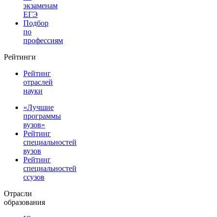
экзаменам
ЕГЭ
Подбор
по
профессиям
Рейтинги
Рейтинг
отраслей
науки
«Лучшие
программы
вузов»
Рейтинг
специальностей
вузов
Рейтинг
специальностей
ссузов
Отрасли
образования