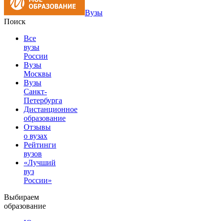
Вузы
Поиск
Все
вузы
России
Вузы
Москвы
Вузы
Санкт-
Петербурга
Дистанционное
образование
Отзывы
о вузах
Рейтинги
вузов
«Лучший
вуз
России»
Выбираем
образование