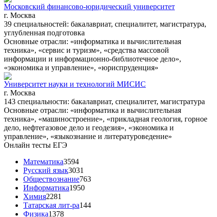
Московский финансово-юридический университет
г. Москва
39 специальностей: бакалавриат, специалитет, магистратура,
углубленная подготовка
Основные отрасли: «информатика и вычислительная
техника», «сервис и туризм», «средства массовой
информации и информационно-библиотечное дело»,
«экономика и управление», «юриспруденция»
Университет науки и технологий МИСИС
г. Москва
143 специальности: бакалавриат, специалитет, магистратура
Основные отрасли: «информатика и вычислительная
техника», «машиностроение», «прикладная геология, горное
дело, нефтегазовое дело и геодезия», «экономика и
управление», «языкознание и литературоведение»
Онлайн тесты ЕГЭ
Математика
3594
Русский язык
3031
Обществознание
763
Информатика
1950
Химия
2281
Татарская лит-ра
144
Физика
1378