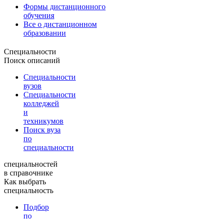
Формы дистанционного
обучения
Все о дистанционном
образовании
Специальности
Поиск описаний
Специальности
вузов
Специальности
колледжей
и
техникумов
Поиск вуза
по
специальности
специальностей
в справочнике
Как выбрать
специальность
Подбор
по