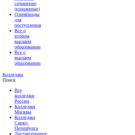
сочинение
(изложение)
Олимпиады
для
поступления
Все о
втором
высшем
образовании
Все о
высшем
образовании
Колледжи
Поиск
Все
колледжи
России
Колледжи
Москвы
Колледжи
Санкт-
Петербурга
Дистанционное