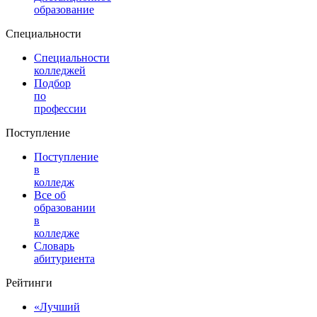
образование
Специальности
Специальности
колледжей
Подбор
по
профессии
Поступление
Поступление
в
колледж
Все об
образовании
в
колледже
Словарь
абитуриента
Рейтинги
«Лучший