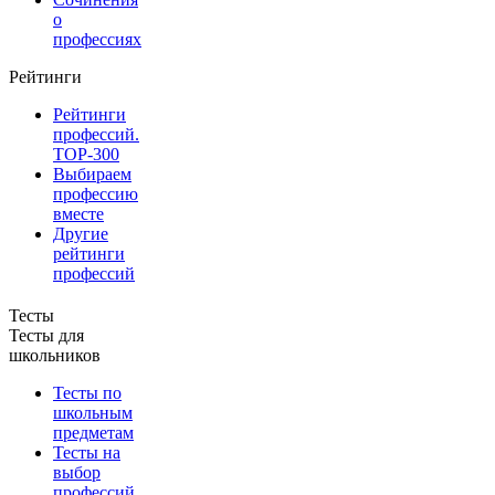
о
профессиях
Рейтинги
Рейтинги
профессий.
TOP-300
Выбираем
профессию
вместе
Другие
рейтинги
профессий
Тесты
Тесты для
школьников
Тесты по
школьным
предметам
Тесты на
выбор
профессий