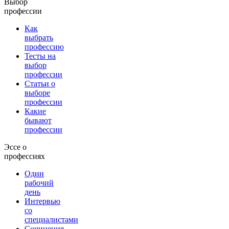
Выбор
профессии
Как
выбрать
профессию
Тесты на
выбор
профессии
Статьи о
выборе
профессии
Какие
бывают
профессии
Эссе о
профессиях
Один
рабочий
день
Интервью
со
специалистами
Сочинения