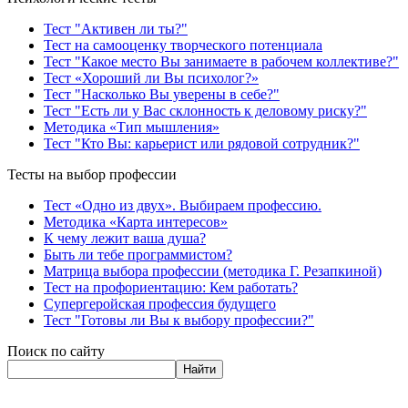
Тест "Активен ли ты?"
Тест на самооценку творческого потенциала
Тест "Какое место Вы занимаете в рабочем коллективе?"
Тест «Хороший ли Вы психолог?»
Тест "Насколько Вы уверены в себе?"
Тест "Есть ли у Вас склонность к деловому риску?"
Методика «Тип мышления»
Тест "Кто Вы: карьерист или рядовой сотрудник?"
Тесты на выбор профессии
Тест «Одно из двух». Выбираем профессию.
Методика «Карта интересов»
К чему лежит ваша душа?
Быть ли тебе программистом?
Матрица выбора профессии (методика Г. Резапкиной)
Тест на профориентацию: Кем работать?
Супергеройская профессия будущего
Тест "Готовы ли Вы к выбору профессии?"
Поиск по сайту
Найти