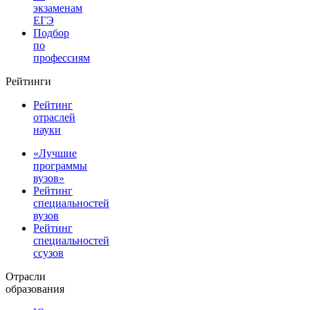
экзаменам
ЕГЭ
Подбор
по
профессиям
Рейтинги
Рейтинг
отраслей
науки
«Лучшие
программы
вузов»
Рейтинг
специальностей
вузов
Рейтинг
специальностей
ссузов
Отрасли
образования