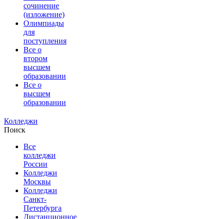
сочинение
(изложение)
Олимпиады
для
поступления
Все о
втором
высшем
образовании
Все о
высшем
образовании
Колледжи
Поиск
Все
колледжи
России
Колледжи
Москвы
Колледжи
Санкт-
Петербурга
Дистанционное