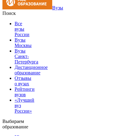
Вузы
Поиск
Все
вузы
России
Вузы
Москвы
Вузы
Санкт-
Петербурга
Дистанционное
образование
Отзывы
о вузах
Рейтинги
вузов
«Лучший
вуз
России»
Выбираем
образование