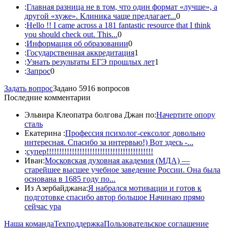
:
Главная разница не в том, что один формат «лучше», а
другой «хуже». Клиника чаще предлагает...
0
:
Hello !! I came across a 181 fantastic resource that I think
you should check out. This...
0
:
Информация об образовании
0
:
Государственная аккредитация
1
:
Узнать результаты ЕГЭ прошлых лет
1
:
Запрос
0
Задать вопрос
Задано 5916 вопросов
Последние комментарии
Эльвира Клеопатра болгова Джан по:
Начертите опору
сталь
Екатерина :
Профессия психолог-сексолог довольно
интересная. Спасибо за интервью!) Вот здесь -...
:
супер!!!!!!!!!!!!!!!!!!!!!!!!!!!!!!!!!!!!!!!!!!
Иван:
Московская духовная академия (МДА) —
старейшее высшее учебное заведение России. Она была
основана в 1685 году по...
Из Азербайджана:
Я набрался мотивации и готов к
подготовке спасибо автор большое Начинаю прямо
сейчас ура
Наша команда
Техподдержка
Пользовательское соглашение