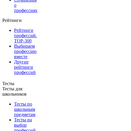
о
профессиях
Рейтинги
Рейтинги
профессий.
TOP-300
Выбираем
профессию
вместе
Другие
рейтинги
профессий
Тесты
Тесты для
школьников
Тесты по
школьным
предметам
Тесты на
выбор
профессий