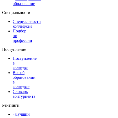
образование
Специальности
Специальности
колледжей
Подбор
по
профессии
Поступление
Поступление
в
колледж
Все об
образовании
в
колледже
Словарь
абитуриента
Рейтинги
«Лучший