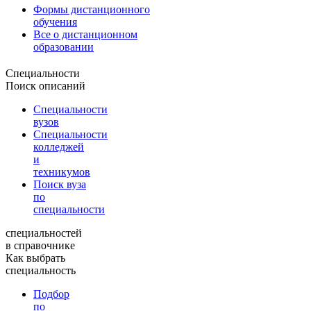
Формы дистанционного
обучения
Все о дистанционном
образовании
Специальности
Поиск описаний
Специальности
вузов
Специальности
колледжей
и
техникумов
Поиск вуза
по
специальности
специальностей
в справочнике
Как выбрать
специальность
Подбор
по