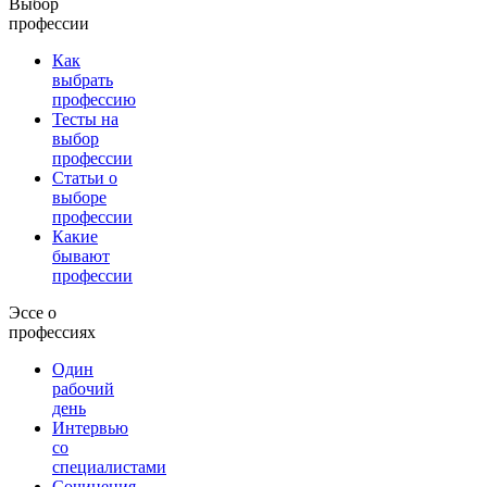
Выбор
профессии
Как
выбрать
профессию
Тесты на
выбор
профессии
Статьи о
выборе
профессии
Какие
бывают
профессии
Эссе о
профессиях
Один
рабочий
день
Интервью
со
специалистами
Сочинения