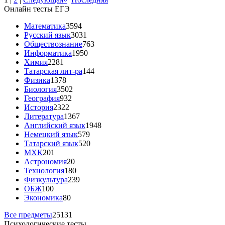
Онлайн тесты ЕГЭ
Математика
3594
Русский язык
3031
Обществознание
763
Информатика
1950
Химия
2281
Татарская лит-ра
144
Физика
1378
Биология
3502
География
932
История
2322
Литература
1367
Английский язык
1948
Немецкий язык
579
Татарский язык
520
МХК
201
Астрономия
20
Технология
180
Физкультура
239
ОБЖ
100
Экономика
80
Все предметы
25131
Психологические тесты