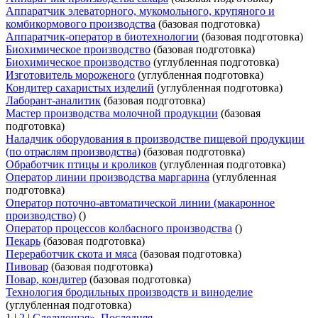
Аппаратчик элеваторного, мукомольного, крупяного и
комбикормового производства
(базовая подготовка)
Аппаратчик-оператор в биотехнологии
(базовая подготовка)
Биохимическое производство
(базовая подготовка)
Биохимическое производство
(углубленная подготовка)
Изготовитель мороженого
(углубленная подготовка)
Кондитер сахаристых изделий
(углубленная подготовка)
Лаборант-аналитик
(базовая подготовка)
Мастер производства молочной продукции
(базовая
подготовка)
Наладчик оборудования в производстве пищевой продукции
(по отраслям производства)
(базовая подготовка)
Обработчик птицы и кроликов
(углубленная подготовка)
Оператор линии производства маргарина
(углубленная
подготовка)
Оператор поточно-автоматической линии (макаронное
производство)
()
Оператор процессов колбасного производства
()
Пекарь
(базовая подготовка)
Переработчик скота и мяса
(базовая подготовка)
Пивовар
(базовая подготовка)
Повар, кондитер
(базовая подготовка)
Технология бродильных производств и виноделие
(углубленная подготовка)
1
|
2
|
Следующая»
Последняя