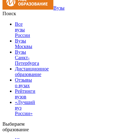
Вузы
Поиск
Все
вузы
России
Вузы
Москвы
Вузы
Санкт-
Петербурга
Дистанционное
образование
Отзывы
о вузах
Рейтинги
вузов
«Лучший
вуз
России»
Выбираем
образование