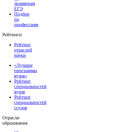
экзаменам
ЕГЭ
Подбор
по
профессиям
Рейтинги
Рейтинг
отраслей
науки
«Лучшие
программы
вузов»
Рейтинг
специальностей
вузов
Рейтинг
специальностей
ссузов
Отрасли
образования