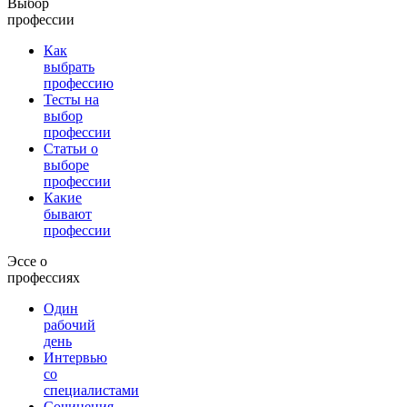
Выбор
профессии
Как
выбрать
профессию
Тесты на
выбор
профессии
Статьи о
выборе
профессии
Какие
бывают
профессии
Эссе о
профессиях
Один
рабочий
день
Интервью
со
специалистами
Сочинения