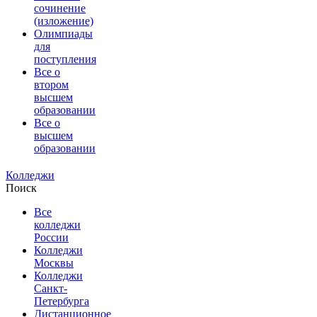
сочинение
(изложение)
Олимпиады
для
поступления
Все о
втором
высшем
образовании
Все о
высшем
образовании
Колледжи
Поиск
Все
колледжи
России
Колледжи
Москвы
Колледжи
Санкт-
Петербурга
Дистанционное