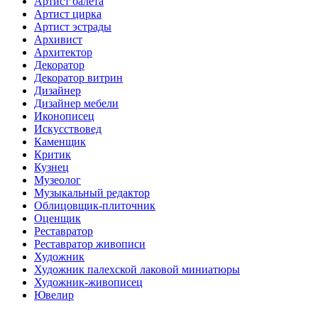
Артист балета
Артист цирка
Артист эстрады
Архивист
Архитектор
Декоратор
Декоратор витрин
Дизайнер
Дизайнер мебели
Иконописец
Искусствовед
Каменщик
Критик
Кузнец
Музеолог
Музыкальный редактор
Облицовщик-плиточник
Оценщик
Реставратор
Реставратор живописи
Художник
Художник палехской лаковой миниатюры
Художник-живописец
Ювелир