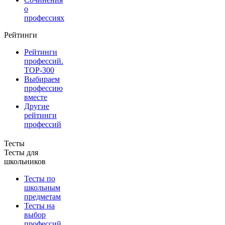
о
профессиях
Рейтинги
Рейтинги
профессий.
TOP-300
Выбираем
профессию
вместе
Другие
рейтинги
профессий
Тесты
Тесты для
школьников
Тесты по
школьным
предметам
Тесты на
выбор
профессий