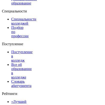
образование
Специальности
Специальности
колледжей
Подбор
по
профессии
Поступление
Поступление
в
колледж
Все об
образовании
в
колледже
Словарь
абитуриента
Рейтинги
«Лучший