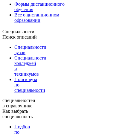
Формы дистанционного
обучения
Все о дистанционном
образовании
Специальности
Поиск описаний
Специальности
вузов
Специальности
колледжей
и
техникумов
Поиск вуза
по
специальности
специальностей
в справочнике
Как выбрать
специальность
Подбор
по