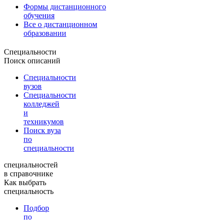
Формы дистанционного
обучения
Все о дистанционном
образовании
Специальности
Поиск описаний
Специальности
вузов
Специальности
колледжей
и
техникумов
Поиск вуза
по
специальности
специальностей
в справочнике
Как выбрать
специальность
Подбор
по