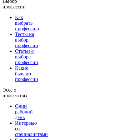
Выбор
профессии
Как
выбрать
профессию
Тесты на
выбор
профессии
Статьи о
выборе
профессии
Какие
бывают
профессии
Эссе о
профессиях
Один
рабочий
день
Интервью
со
специалистами
Сочинения