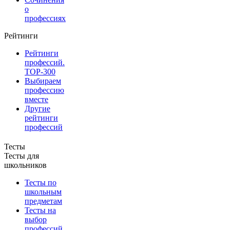
о
профессиях
Рейтинги
Рейтинги
профессий.
TOP-300
Выбираем
профессию
вместе
Другие
рейтинги
профессий
Тесты
Тесты для
школьников
Тесты по
школьным
предметам
Тесты на
выбор
профессий