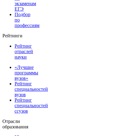
экзаменам
ЕГЭ
Подбор
по
профессиям
Рейтинги
Рейтинг
отраслей
науки
«Лучшие
программы
вузов»
Рейтинг
специальностей
вузов
Рейтинг
специальностей
ссузов
Отрасли
образования