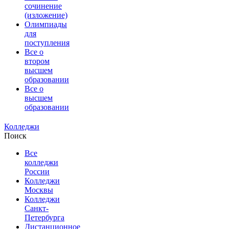
сочинение
(изложение)
Олимпиады
для
поступления
Все о
втором
высшем
образовании
Все о
высшем
образовании
Колледжи
Поиск
Все
колледжи
России
Колледжи
Москвы
Колледжи
Санкт-
Петербурга
Дистанционное