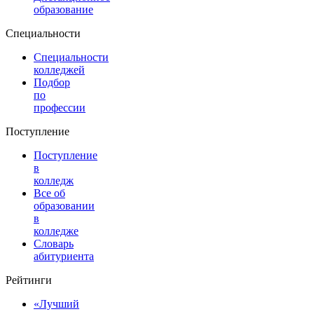
образование
Специальности
Специальности
колледжей
Подбор
по
профессии
Поступление
Поступление
в
колледж
Все об
образовании
в
колледже
Словарь
абитуриента
Рейтинги
«Лучший