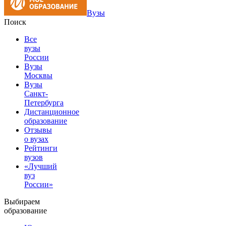
Вузы
Поиск
Все
вузы
России
Вузы
Москвы
Вузы
Санкт-
Петербурга
Дистанционное
образование
Отзывы
о вузах
Рейтинги
вузов
«Лучший
вуз
России»
Выбираем
образование