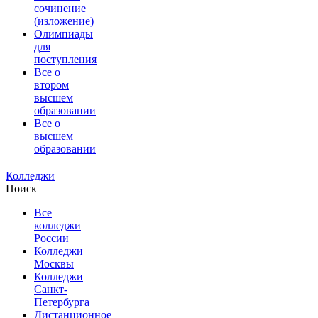
сочинение
(изложение)
Олимпиады
для
поступления
Все о
втором
высшем
образовании
Все о
высшем
образовании
Колледжи
Поиск
Все
колледжи
России
Колледжи
Москвы
Колледжи
Санкт-
Петербурга
Дистанционное