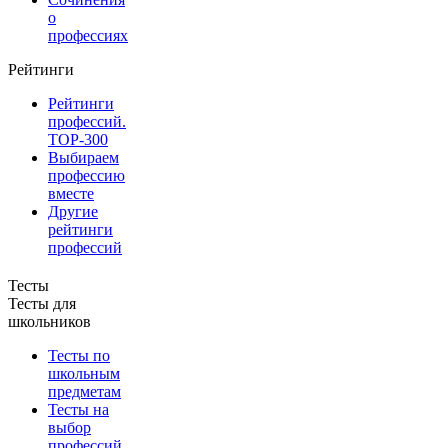
о
профессиях
Рейтинги
Рейтинги
профессий.
TOP-300
Выбираем
профессию
вместе
Другие
рейтинги
профессий
Тесты
Тесты для
школьников
Тесты по
школьным
предметам
Тесты на
выбор
профессий