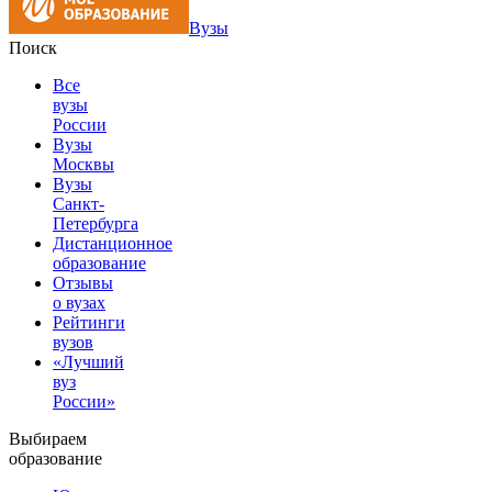
Вузы
Поиск
Все
вузы
России
Вузы
Москвы
Вузы
Санкт-
Петербурга
Дистанционное
образование
Отзывы
о вузах
Рейтинги
вузов
«Лучший
вуз
России»
Выбираем
образование