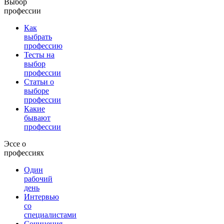
Выбор
профессии
Как
выбрать
профессию
Тесты на
выбор
профессии
Статьи о
выборе
профессии
Какие
бывают
профессии
Эссе о
профессиях
Один
рабочий
день
Интервью
со
специалистами
Сочинения