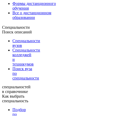
Формы дистанционного
обучения
Все о дистанционном
образовании
Специальности
Поиск описаний
Специальности
вузов
Специальности
колледжей
и
техникумов
Поиск вуза
по
специальности
специальностей
в справочнике
Как выбрать
специальность
Подбор
по