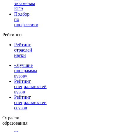
экзаменам
ЕГЭ
Подбор
по
профессиям
Рейтинги
Рейтинг
отраслей
науки
«Лучшие
программы
вузов»
Рейтинг
специальностей
вузов
Рейтинг
специальностей
ссузов
Отрасли
образования