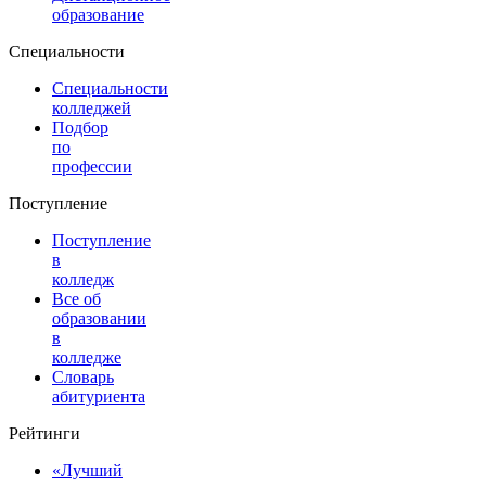
образование
Специальности
Специальности
колледжей
Подбор
по
профессии
Поступление
Поступление
в
колледж
Все об
образовании
в
колледже
Словарь
абитуриента
Рейтинги
«Лучший