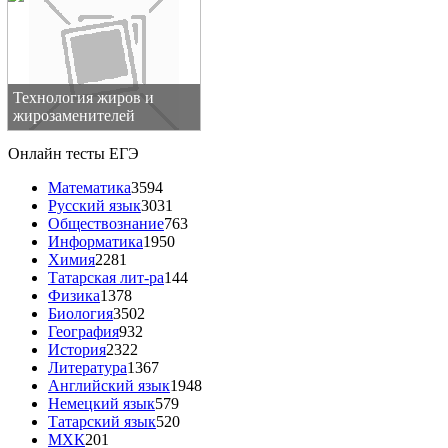
Технология жиров и
жирозаменителей
Онлайн тесты ЕГЭ
Математика
3594
Русский язык
3031
Обществознание
763
Информатика
1950
Химия
2281
Татарская лит-ра
144
Физика
1378
Биология
3502
География
932
История
2322
Литература
1367
Английский язык
1948
Немецкий язык
579
Татарский язык
520
МХК
201