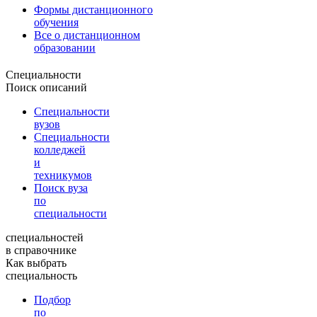
Формы дистанционного
обучения
Все о дистанционном
образовании
Специальности
Поиск описаний
Специальности
вузов
Специальности
колледжей
и
техникумов
Поиск вуза
по
специальности
специальностей
в справочнике
Как выбрать
специальность
Подбор
по