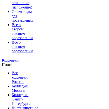
сочинение
(изложение)
Олимпиады
для
поступления
Все о
втором
высшем
образовании
Все о
высшем
образовании
Колледжи
Поиск
Все
колледжи
России
Колледжи
Москвы
Колледжи
Санкт-
Петербурга
Дистанционное