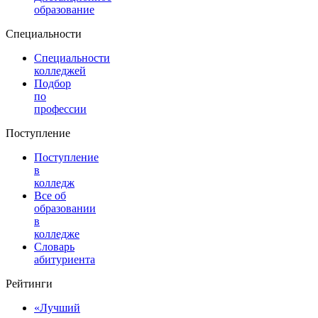
образование
Специальности
Специальности
колледжей
Подбор
по
профессии
Поступление
Поступление
в
колледж
Все об
образовании
в
колледже
Словарь
абитуриента
Рейтинги
«Лучший