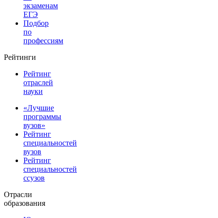
экзаменам
ЕГЭ
Подбор
по
профессиям
Рейтинги
Рейтинг
отраслей
науки
«Лучшие
программы
вузов»
Рейтинг
специальностей
вузов
Рейтинг
специальностей
ссузов
Отрасли
образования