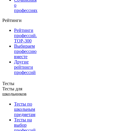
о
профессиях
Рейтинги
Рейтинги
профессий.
TOP-300
Выбираем
профессию
вместе
Другие
рейтинги
профессий
Тесты
Тесты для
школьников
Тесты по
школьным
предметам
Тесты на
выбор
профессий