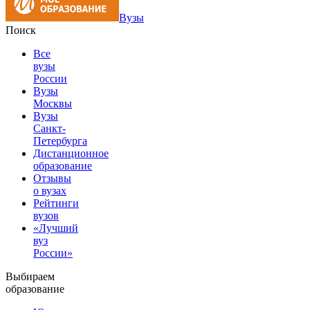
Вузы
Поиск
Все
вузы
России
Вузы
Москвы
Вузы
Санкт-
Петербурга
Дистанционное
образование
Отзывы
о вузах
Рейтинги
вузов
«Лучший
вуз
России»
Выбираем
образование