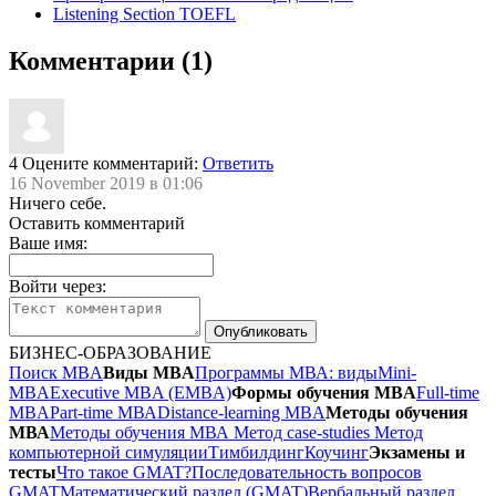
Listening Section TOEFL
Комментарии (1)
4
Оцените комментарий:
Ответить
16 November 2019 в 01:06
Ничего себе.
Оставить комментарий
Ваше имя:
Войти через:
БИЗНЕС-ОБРАЗОВАНИЕ
Поиск MBA
Виды MBA
Программы МВА: виды
Mini-
MBA
Executive MBA (EMBA)
Формы обучения MBA
Full-time
MBA
Part-time МВА
Distance-learning MBA
Методы обучения
МВА
Методы обучения МВА
Метод case-studies
Метод
компьютерной симуляции
Тимбилдинг
Коучинг
Экзамены и
тесты
Что такое GMAT?
Последовательность вопросов
GMAT
Математический раздел (GMAT)
Вербальный раздел