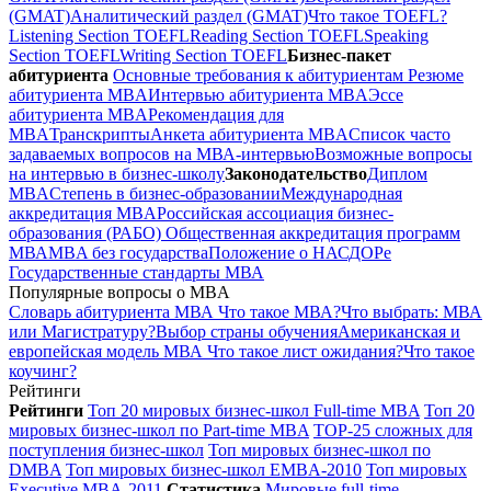
(GMAT)
Аналитический раздел (GMAT)
Что такое TOEFL?
Listening Section TOEFL
Reading Section TOEFL
Speaking
Section TOEFL
Writing Section TOEFL
Бизнес-пакет
абитуриента
Основные требования к абитуриентам
Резюме
абитуриента MBA
Интервью абитуриента MBA
Эссе
абитуриента MBA
Рекомендация для
MBA
Транскрипты
Анкета абитуриента MBA
Список часто
задаваемых вопросов на МВА-интервью
Возможные вопросы
на интервью в бизнес-школу
Законодательство
Диплом
MBA
Степень в бизнес-образовании
Международная
аккредитация MBA
Российская ассоциация бизнес-
образования (РАБО)
Общественная аккредитация программ
МВА
MBA без государства
Положение о НАСДОРе
Государственные стандарты МВА
Популярные вопросы о MBA
Словарь абитуриента МВА
Что такое МВА?
Что выбрать: МВА
или Магистратуру?
Выбор страны обучения
Американская и
европейская модель МВА
Что такое лист ожидания?
Что такое
коучинг?
Рейтинги
Рейтинги
Топ 20 мировых бизнес-школ Full-time MBA
Топ 20
мировых бизнес-школ по Part-time MBA
TOP-25 сложных для
поступления бизнес-школ
Топ мировых бизнес-школ по
DMBA
Топ мировых бизнес-школ EMBA-2010
Топ мировых
Executive MBA-2011
Cтатистика
Мировые full-time