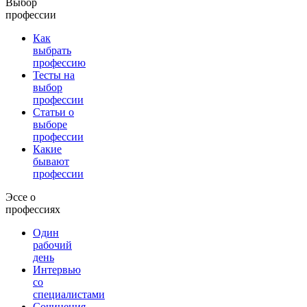
Выбор
профессии
Как
выбрать
профессию
Тесты на
выбор
профессии
Статьи о
выборе
профессии
Какие
бывают
профессии
Эссе о
профессиях
Один
рабочий
день
Интервью
со
специалистами
Сочинения