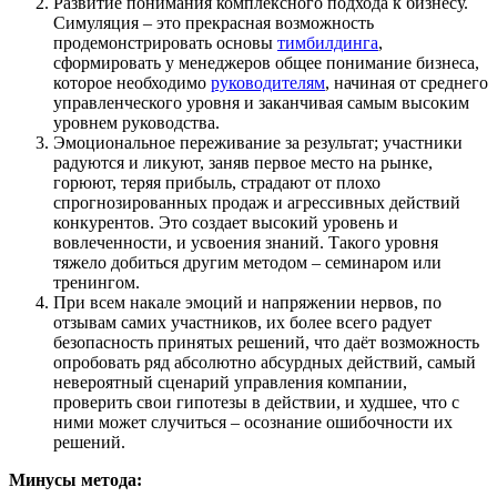
Развитие понимания комплексного подхода к бизнесу.
Симуляция – это прекрасная возможность
продемонстрировать основы
тимбилдинга
,
сформировать у менеджеров общее понимание бизнеса,
которое необходимо
руководителям
, начиная от среднего
управленческого уровня и заканчивая самым высоким
уровнем руководства.
Эмоциональное переживание за результат; участники
радуются и ликуют, заняв первое место на рынке,
горюют, теряя прибыль, страдают от плохо
спрогнозированных продаж и агрессивных действий
конкурентов. Это создает высокий уровень и
вовлеченности, и усвоения знаний. Такого уровня
тяжело добиться другим методом – семинаром или
тренингом.
При всем накале эмоций и напряжении нервов, по
отзывам самих участников, их более всего радует
безопасность принятых решений, что даёт возможность
опробовать ряд абсолютно абсурдных действий, самый
невероятный сценарий управления компании,
проверить свои гипотезы в действии, и худшее, что с
ними может случиться – осознание ошибочности их
решений.
Минусы метода: