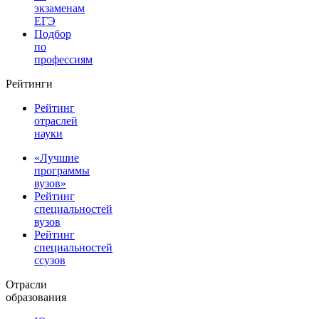
экзаменам
ЕГЭ
Подбор
по
профессиям
Рейтинги
Рейтинг
отраслей
науки
«Лучшие
программы
вузов»
Рейтинг
специальностей
вузов
Рейтинг
специальностей
ссузов
Отрасли
образования