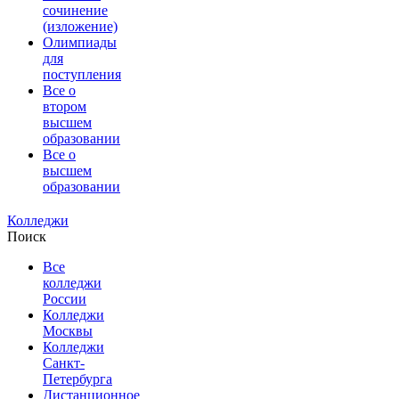
сочинение
(изложение)
Олимпиады
для
поступления
Все о
втором
высшем
образовании
Все о
высшем
образовании
Колледжи
Поиск
Все
колледжи
России
Колледжи
Москвы
Колледжи
Санкт-
Петербурга
Дистанционное