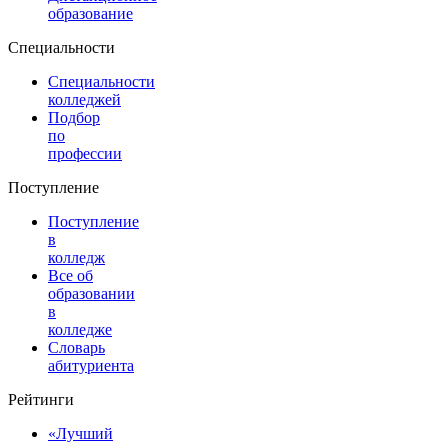
образование
Специальности
Специальности
колледжей
Подбор
по
профессии
Поступление
Поступление
в
колледж
Все об
образовании
в
колледже
Словарь
абитуриента
Рейтинги
«Лучший