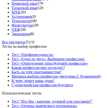
Немецкий язык
579
Татарский язык
520
МХК
201
Астрономия
20
Технология
180
Физкультура
239
ОБЖ
100
Экономика
80
Все предметы
25131
Тесты на выбор профессии
Тест «Профпригодность»
Тест «Одно из двух». Выбираем профессию.
Тест «Определение типа будущей профессии»
Какая профессия мне подходит?
Быть ли тебе программистом?
Матрица выбора профессии (методика Г. Резапкиной)
К чему лежит ваша душа?
Супергеройская профессия будущего
Психологические тесты
Тест "Кто Вы - капитан, рулевой или пассажир?"
Тест «Оценка творческого потенциала»