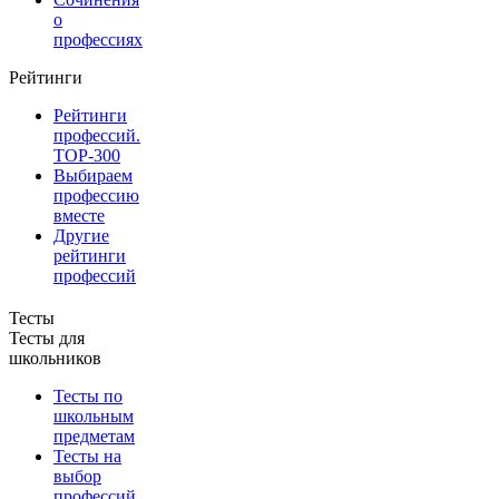
о
профессиях
Рейтинги
Рейтинги
профессий.
TOP-300
Выбираем
профессию
вместе
Другие
рейтинги
профессий
Тесты
Тесты для
школьников
Тесты по
школьным
предметам
Тесты на
выбор
профессий