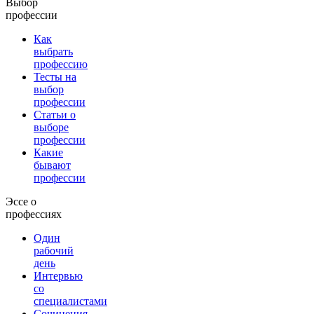
Выбор
профессии
Как
выбрать
профессию
Тесты на
выбор
профессии
Статьи о
выборе
профессии
Какие
бывают
профессии
Эссе о
профессиях
Один
рабочий
день
Интервью
со
специалистами
Сочинения