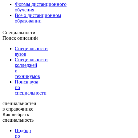
Формы дистанционного
обучения
Все о дистанционном
образовании
Специальности
Поиск описаний
Специальности
вузов
Специальности
колледжей
и
техникумов
Поиск вуза
по
специальности
специальностей
в справочнике
Как выбрать
специальность
Подбор
по