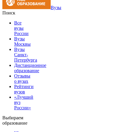
Вузы
Поиск
Все
вузы
России
Вузы
Москвы
Вузы
Санкт-
Петербурга
Дистанционное
образование
Отзывы
о вузах
Рейтинги
вузов
«Лучший
вуз
России»
Выбираем
образование