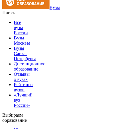
Вузы
Поиск
Все
вузы
России
Вузы
Москвы
Вузы
Санкт-
Петербурга
Дистанционное
образование
Отзывы
о вузах
Рейтинги
вузов
«Лучший
вуз
России»
Выбираем
образование