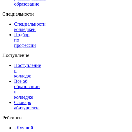
образование
Специальности
Специальности
колледжей
Подбор
по
профессии
Поступление
Поступление
в
колледж
Все об
образовании
в
колледже
Словарь
абитуриента
Рейтинги
«Лучший