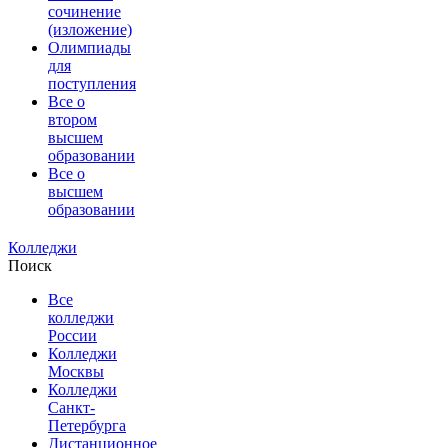
сочинение
(изложение)
Олимпиады
для
поступления
Все о
втором
высшем
образовании
Все о
высшем
образовании
Колледжи
Поиск
Все
колледжи
России
Колледжи
Москвы
Колледжи
Санкт-
Петербурга
Дистанционное