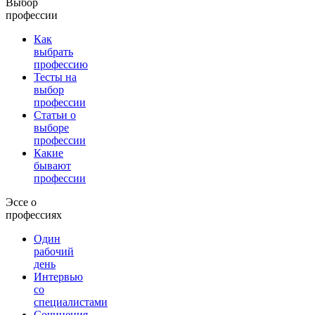
Выбор
профессии
Как
выбрать
профессию
Тесты на
выбор
профессии
Статьи о
выборе
профессии
Какие
бывают
профессии
Эссе о
профессиях
Один
рабочий
день
Интервью
со
специалистами
Сочинения