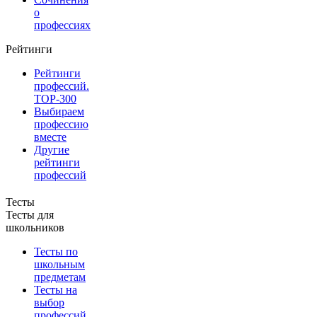
о
профессиях
Рейтинги
Рейтинги
профессий.
TOP-300
Выбираем
профессию
вместе
Другие
рейтинги
профессий
Тесты
Тесты для
школьников
Тесты по
школьным
предметам
Тесты на
выбор
профессий