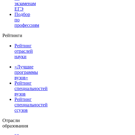
экзаменам
ЕГЭ
Подбор
по
профессиям
Рейтинги
Рейтинг
отраслей
науки
«Лучшие
программы
вузов»
Рейтинг
специальностей
вузов
Рейтинг
специальностей
ссузов
Отрасли
образования