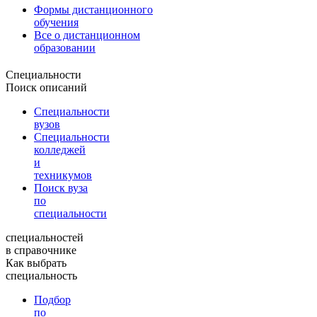
Формы дистанционного
обучения
Все о дистанционном
образовании
Специальности
Поиск описаний
Специальности
вузов
Специальности
колледжей
и
техникумов
Поиск вуза
по
специальности
специальностей
в справочнике
Как выбрать
специальность
Подбор
по