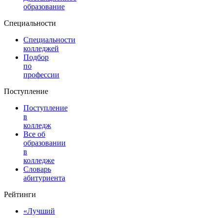
образование
Специальности
Специальности
колледжей
Подбор
по
профессии
Поступление
Поступление
в
колледж
Все об
образовании
в
колледже
Словарь
абитуриента
Рейтинги
«Лучший