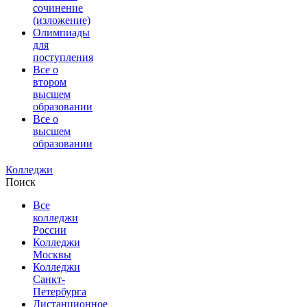
сочинение
(изложение)
Олимпиады
для
поступления
Все о
втором
высшем
образовании
Все о
высшем
образовании
Колледжи
Поиск
Все
колледжи
России
Колледжи
Москвы
Колледжи
Санкт-
Петербурга
Дистанционное