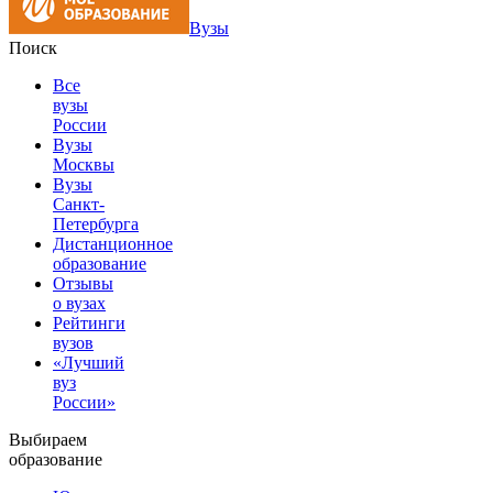
Вузы
Поиск
Все
вузы
России
Вузы
Москвы
Вузы
Санкт-
Петербурга
Дистанционное
образование
Отзывы
о вузах
Рейтинги
вузов
«Лучший
вуз
России»
Выбираем
образование