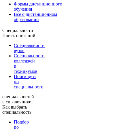
Формы дистанционного
обучения
Все о дистанционном
образовании
Специальности
Поиск описаний
Специальности
вузов
Специальности
колледжей
и
техникумов
Поиск вуза
по
специальности
специальностей
в справочнике
Как выбрать
специальность
Подбор
по