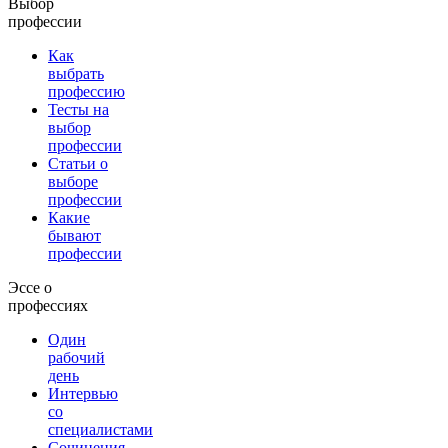
Выбор
профессии
Как
выбрать
профессию
Тесты на
выбор
профессии
Статьи о
выборе
профессии
Какие
бывают
профессии
Эссе о
профессиях
Один
рабочий
день
Интервью
со
специалистами
Сочинения