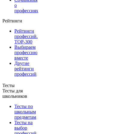
о
профессиях
Рейтинги
Рейтинги
профессий.
TOP-300
Выбираем
профессию
вместе
Другие
рейтинги
профессий
Тесты
Тесты для
школьников
Тесты по
школьным
предметам
Тесты на
выбор
профессий