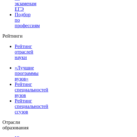
экзаменам
ЕГЭ
Подбор
по
профессиям
Рейтинги
Рейтинг
отраслей
науки
«Лучшие
программы
вузов»
Рейтинг
специальностей
вузов
Рейтинг
специальностей
ссузов
Отрасли
образования