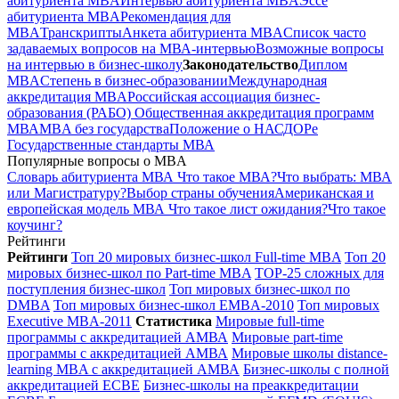
абитуриента MBA
Интервью абитуриента MBA
Эссе
абитуриента MBA
Рекомендация для
MBA
Транскрипты
Анкета абитуриента MBA
Список часто
задаваемых вопросов на МВА-интервью
Возможные вопросы
на интервью в бизнес-школу
Законодательство
Диплом
MBA
Степень в бизнес-образовании
Международная
аккредитация MBA
Российская ассоциация бизнес-
образования (РАБО)
Общественная аккредитация программ
МВА
MBA без государства
Положение о НАСДОРе
Государственные стандарты МВА
Популярные вопросы о MBA
Словарь абитуриента МВА
Что такое МВА?
Что выбрать: МВА
или Магистратуру?
Выбор страны обучения
Американская и
европейская модель МВА
Что такое лист ожидания?
Что такое
коучинг?
Рейтинги
Рейтинги
Топ 20 мировых бизнес-школ Full-time MBA
Топ 20
мировых бизнес-школ по Part-time MBA
TOP-25 сложных для
поступления бизнес-школ
Топ мировых бизнес-школ по
DMBA
Топ мировых бизнес-школ EMBA-2010
Топ мировых
Executive MBA-2011
Cтатистика
Мировые full-time
программы с аккредитацией АМВА
Мировые part-time
программы с аккредитацией АМВА
Мировые школы distance-
learning MBA с аккредитацией АМВА
Бизнес-школы с полной
аккредитацией ECBE
Бизнес-школы на преаккредитации