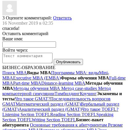
3
Оцените комментарий:
Ответить
16 November 2019 в 02:35
спасиба!
Оставить комментарий
Ваше имя:
Войти через:
БИЗНЕС-ОБРАЗОВАНИЕ
Поиск MBA
Виды MBA
Программы МВА: виды
Mini-
MBA
Executive MBA (EMBA)
Формы обучения MBA
Full-time
MBA
Part-time МВА
Distance-learning MBA
Методы обучения
МВА
Методы обучения МВА
Метод case-studies
Метод
компьютерной симуляции
Тимбилдинг
Коучинг
Экзамены и
тесты
Что такое GMAT?
Последовательность вопросов
GMAT
Математический раздел (GMAT)
Вербальный раздел
(GMAT)
Аналитический раздел (GMAT)
Что такое TOEFL?
Listening Section TOEFL
Reading Section TOEFL
Speaking
Section TOEFL
Writing Section TOEFL
Бизнес-пакет
абитуриента
Основные требования к абитуриентам
Резюме