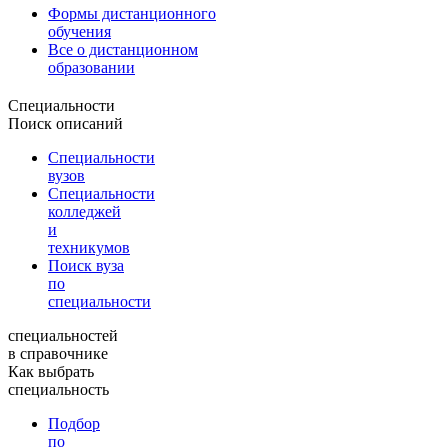
Формы дистанционного
обучения
Все о дистанционном
образовании
Специальности
Поиск описаний
Специальности
вузов
Специальности
колледжей
и
техникумов
Поиск вуза
по
специальности
специальностей
в справочнике
Как выбрать
специальность
Подбор
по