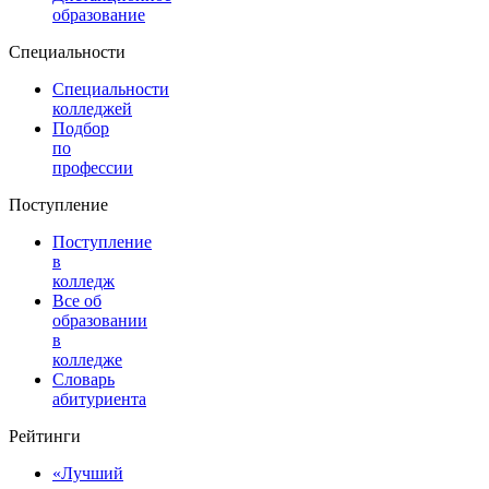
образование
Специальности
Специальности
колледжей
Подбор
по
профессии
Поступление
Поступление
в
колледж
Все об
образовании
в
колледже
Словарь
абитуриента
Рейтинги
«Лучший