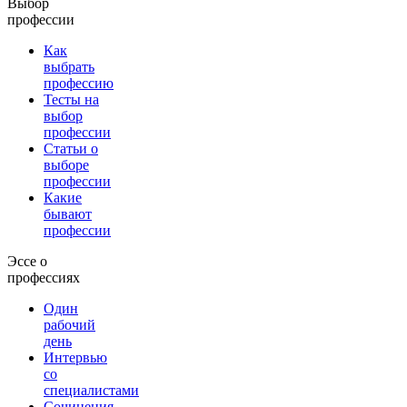
Выбор
профессии
Как
выбрать
профессию
Тесты на
выбор
профессии
Статьи о
выборе
профессии
Какие
бывают
профессии
Эссе о
профессиях
Один
рабочий
день
Интервью
со
специалистами
Сочинения