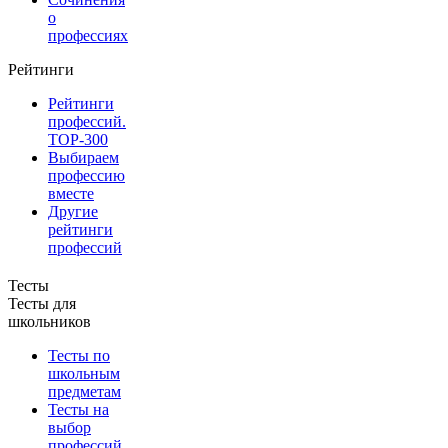
о
профессиях
Рейтинги
Рейтинги
профессий.
TOP-300
Выбираем
профессию
вместе
Другие
рейтинги
профессий
Тесты
Тесты для
школьников
Тесты по
школьным
предметам
Тесты на
выбор
профессий