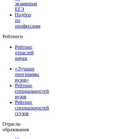
экзаменам
ЕГЭ
Подбор
по
профессиям
Рейтинги
Рейтинг
отраслей
науки
«Лучшие
программы
вузов»
Рейтинг
специальностей
вузов
Рейтинг
специальностей
ссузов
Отрасли
образования