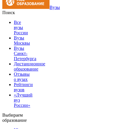
Вузы
Поиск
Все
вузы
России
Вузы
Москвы
Вузы
Санкт-
Петербурга
Дистанционное
образование
Отзывы
о вузах
Рейтинги
вузов
«Лучший
вуз
России»
Выбираем
образование