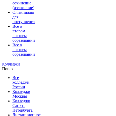
сочинение
(изложение)
Олимпиады
для
поступления
Все о
втором
высшем
образовании
Все о
высшем
образовании
Колледжи
Поиск
Все
колледжи
России
Колледжи
Москвы
Колледжи
Санкт-
Петербурга
Дистанционное