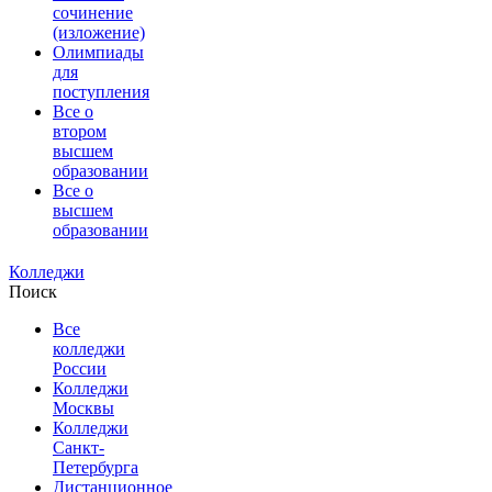
сочинение
(изложение)
Олимпиады
для
поступления
Все о
втором
высшем
образовании
Все о
высшем
образовании
Колледжи
Поиск
Все
колледжи
России
Колледжи
Москвы
Колледжи
Санкт-
Петербурга
Дистанционное