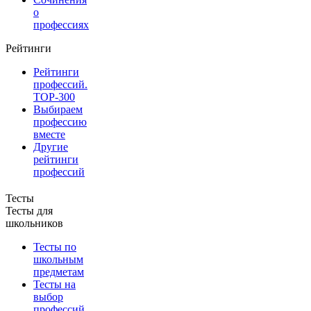
о
профессиях
Рейтинги
Рейтинги
профессий.
TOP-300
Выбираем
профессию
вместе
Другие
рейтинги
профессий
Тесты
Тесты для
школьников
Тесты по
школьным
предметам
Тесты на
выбор
профессий