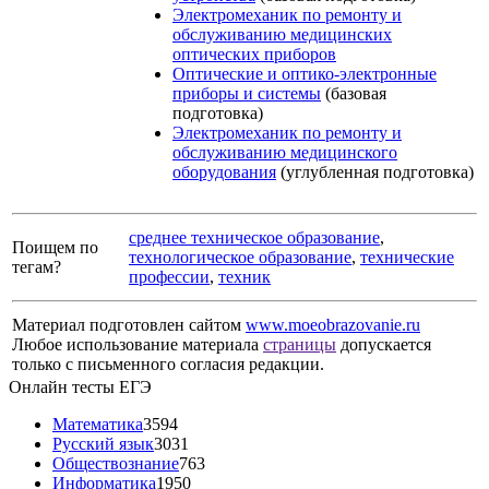
Электромеханик по ремонту и
обслуживанию медицинских
оптических приборов
Оптические и оптико-электронные
приборы и системы
(базовая
подготовка)
Электромеханик по ремонту и
обслуживанию медицинского
оборудования
(углубленная подготовка)
среднее техническое образование
,
Поищем по
технологическое образование
,
технические
тегам?
профессии
,
техник
Материал подготовлен сайтом
www.moeobrazovanie.ru
Любое использование материала
страницы
допускается
только с письменного согласия редакции.
Онлайн тесты ЕГЭ
Математика
3594
Русский язык
3031
Обществознание
763
Информатика
1950