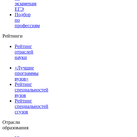
экзаменам
ЕГЭ
Подбор
по
профессиям
Рейтинги
Рейтинг
отраслей
науки
«Лучшие
программы
вузов»
Рейтинг
специальностей
вузов
Рейтинг
специальностей
ссузов
Отрасли
образования