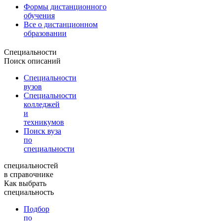
Формы дистанционного
обучения
Все о дистанционном
образовании
Специальности
Поиск описаний
Специальности
вузов
Специальности
колледжей
и
техникумов
Поиск вуза
по
специальности
специальностей
в справочнике
Как выбрать
специальность
Подбор
по