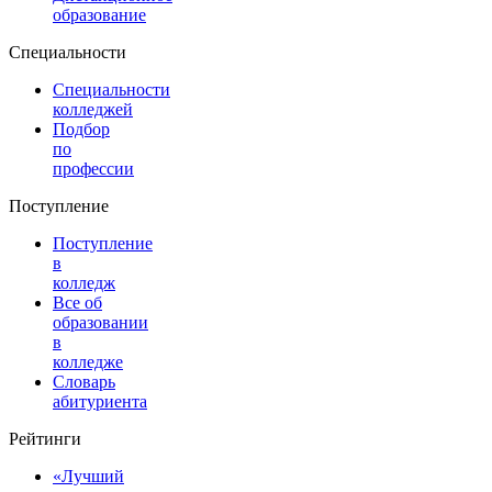
образование
Специальности
Специальности
колледжей
Подбор
по
профессии
Поступление
Поступление
в
колледж
Все об
образовании
в
колледже
Словарь
абитуриента
Рейтинги
«Лучший