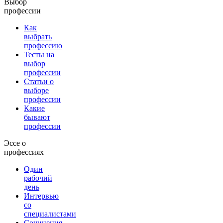
Выбор
профессии
Как
выбрать
профессию
Тесты на
выбор
профессии
Статьи о
выборе
профессии
Какие
бывают
профессии
Эссе о
профессиях
Один
рабочий
день
Интервью
со
специалистами
Сочинения