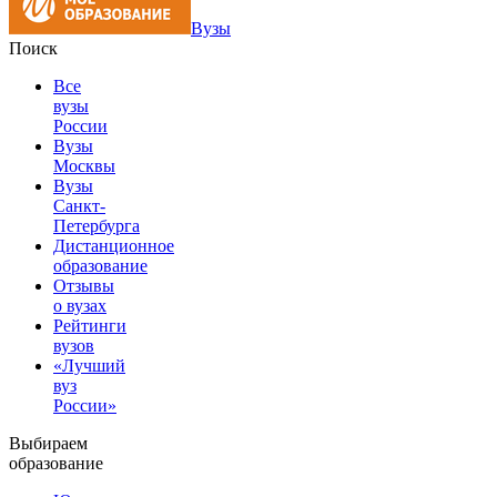
Вузы
Поиск
Все
вузы
России
Вузы
Москвы
Вузы
Санкт-
Петербурга
Дистанционное
образование
Отзывы
о вузах
Рейтинги
вузов
«Лучший
вуз
России»
Выбираем
образование