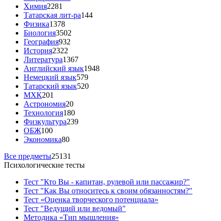
Химия
2281
Татарская лит-ра
144
Физика
1378
Биология
3502
География
932
История
2322
Литература
1367
Английский язык
1948
Немецкий язык
579
Татарский язык
520
МХК
201
Астрономия
20
Технология
180
Физкультура
239
ОБЖ
100
Экономика
80
Все предметы
25131
Психологические тесты
Тест "Кто Вы - капитан, рулевой или пассажир?"
Тест "Как Вы относитесь к своим обязанностям?"
Тест «Оценка творческого потенциала»
Тест "Ведущий или ведомый"
Методика «Тип мышления»