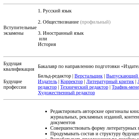
1.
Русский язык
2.
Обществознание
(профильный)
Вступительные
экзамены
3.
Иностранный язык
или
История
Будущая
Бакалавр по направлению подготовки «Издате
квалификация
Бильд-редактор
|
Верстальщик
|
Выпускающий 
Будущие
Издатель
|
Корректор
|
Литературный критик
|
профессии
редактор
|
Технический редактор
|
Трафик-мен
Художественный редактор
Редактировать авторские оригиналы кни
журнальных, рекламных изданий, конте
документов
Совершенствовать форму литературных 
Продумывать состав и структуру будуще