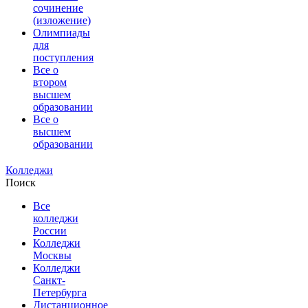
сочинение
(изложение)
Олимпиады
для
поступления
Все о
втором
высшем
образовании
Все о
высшем
образовании
Колледжи
Поиск
Все
колледжи
России
Колледжи
Москвы
Колледжи
Санкт-
Петербурга
Дистанционное