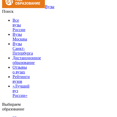
Вузы
Поиск
Все
вузы
России
Вузы
Москвы
Вузы
Санкт-
Петербурга
Дистанционное
образование
Отзывы
о вузах
Рейтинги
вузов
«Лучший
вуз
России»
Выбираем
образование