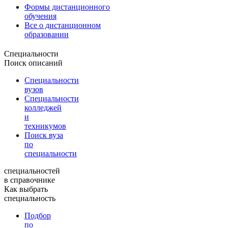
Формы дистанционного
обучения
Все о дистанционном
образовании
Специальности
Поиск описаний
Специальности
вузов
Специальности
колледжей
и
техникумов
Поиск вуза
по
специальности
специальностей
в справочнике
Как выбрать
специальность
Подбор
по