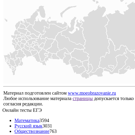
Клиническая психология
Антропология и этнология
Востоковедение и африканистика
Рекреация и спортивно-оздоровительный
Похожие
Таможенное дело
специальности
История
Правовое обеспечение национальной без
Юриспруденция
Реклама и связи с общественностью
Филология
гуманитарное образование
,
гуманитарные спе
Поищем по
журналист
,
профессия издатель
,
профессия ред
тегам?
верстальщик
,
профессия корректор
Материал подготовлен сайтом
www.moeobrazovanie.ru
Любое использование материала
страницы
допускается только
согласия редакции.
Онлайн тесты ЕГЭ
Математика
3594
Русский язык
3031
Обществознание
763