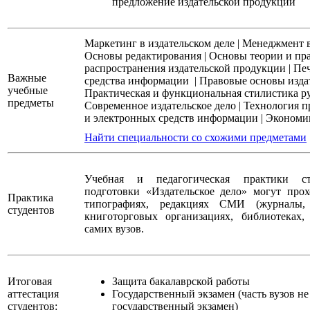
предложение издательской продукции
Маркетинг в издательском деле
|
Менеджмент в
Основы редактирования
|
Основы теории и пр
распространения издательской продукции
|
Печ
Важные
средства информации
|
Правовые основы издат
учебные
Практическая и функциональная стилистика ру
предметы
Современное издательское дело
|
Технология п
и электронных средств информации
|
Экономик
Найти специальности со схожими предметами
Учебная и педагогическая практики ст
подготовки «Издательское дело» могут прохо
Практика
типографиях, редакциях СМИ (журналы, 
студентов
книготорговых организациях, библиотеках,
самих вузов.
Итоговая
Защита бакалаврской работы
аттестация
Государственный экзамен (часть вузов н
студентов:
государственный экзамен)