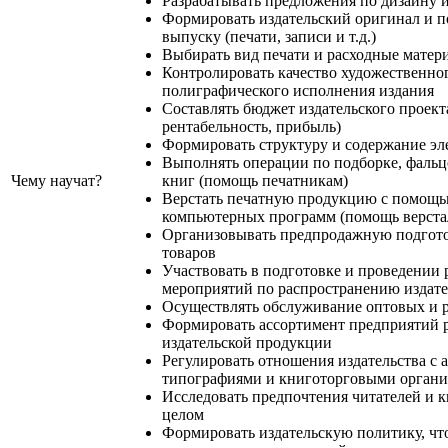
Разрабатывать предложения по дизайну 
Формировать издательский оригинал и по
выпуску (печати, записи и т.д.)
Выбирать вид печати и расходные матер
Контролировать качество художественно
полиграфического исполнения издания
Составлять бюджет издательского проекта
рентабельность, прибыль)
Формировать структуру и содержание э
Выполнять операции по подборке, фальц
Чему научат?
книг (помощь печатникам)
Верстать печатную продукцию с помощ
компьютерных программ (помощь верст
Организовывать предпродажную подгото
товаров
Участвовать в подготовке и проведении
мероприятий по распространению издат
Осуществлять обслуживание оптовых и 
Формировать ассортимент предприятий 
издательской продукции
Регулировать отношения издательства с 
типографиями и книготорговыми орган
Исследовать предпочтения читателей и 
целом
Формировать издательскую политику, что