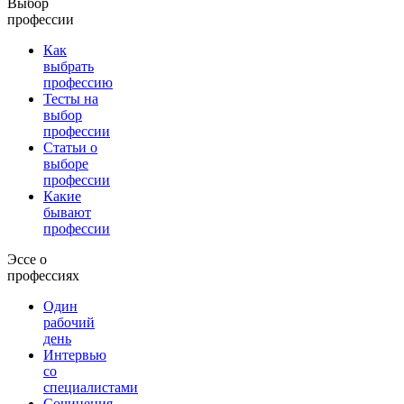
Выбор
профессии
Как
выбрать
профессию
Тесты на
выбор
профессии
Статьи о
выборе
профессии
Какие
бывают
профессии
Эссе о
профессиях
Один
рабочий
день
Интервью
со
специалистами
Сочинения