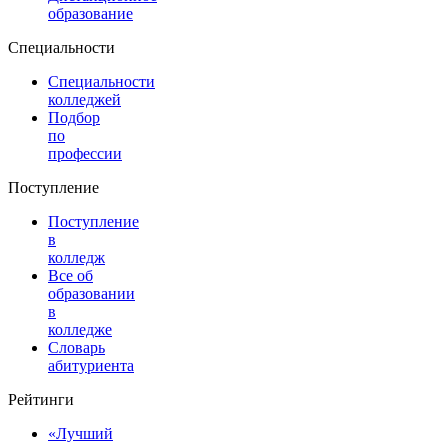
образование
Специальности
Специальности
колледжей
Подбор
по
профессии
Поступление
Поступление
в
колледж
Все об
образовании
в
колледже
Словарь
абитуриента
Рейтинги
«Лучший