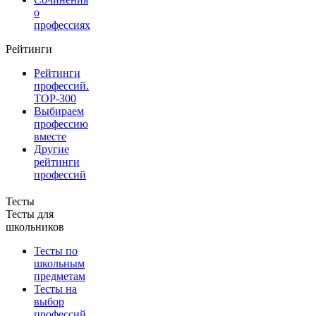
о
профессиях
Рейтинги
Рейтинги
профессий.
TOP-300
Выбираем
профессию
вместе
Другие
рейтинги
профессий
Тесты
Тесты для
школьников
Тесты по
школьным
предметам
Тесты на
выбор
профессий