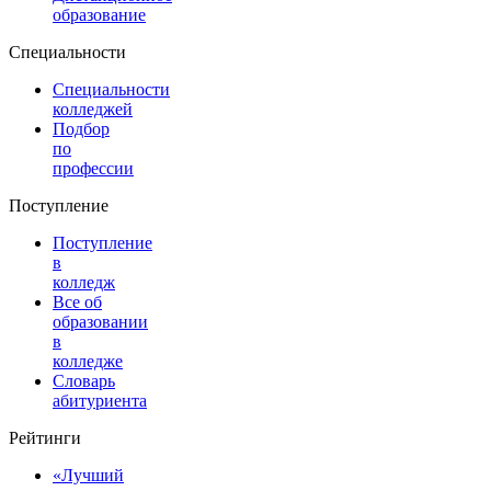
образование
Специальности
Специальности
колледжей
Подбор
по
профессии
Поступление
Поступление
в
колледж
Все об
образовании
в
колледже
Словарь
абитуриента
Рейтинги
«Лучший