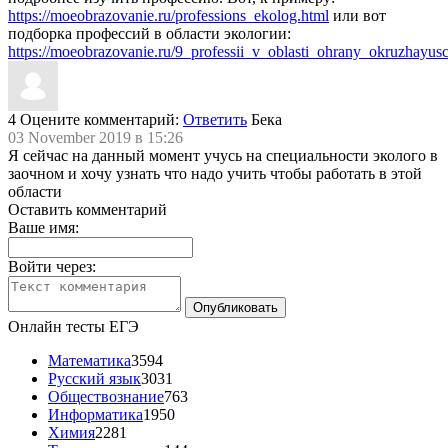
https://moeobrazovanie.ru/professions_ekolog.html
или вот
подборка профессий в области экологии:
https://moeobrazovanie.ru/9_professii_v_oblasti_ohrany_okruzhayusc
4
Оцените комментарий:
Ответить
Бека
03 November 2019 в 15:26
Я сейчас на данный момент учусь на специальности эколого в
заочном и хочу узнать что надо учить чтобы работать в этой
области
Оставить комментарий
Ваше имя:
Войти через:
Онлайн тесты ЕГЭ
Математика
3594
Русский язык
3031
Обществознание
763
Информатика
1950
Химия
2281