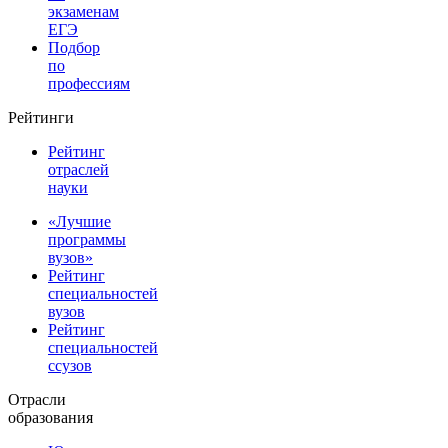
экзаменам
ЕГЭ
Подбор
по
профессиям
Рейтинги
Рейтинг
отраслей
науки
«Лучшие
программы
вузов»
Рейтинг
специальностей
вузов
Рейтинг
специальностей
ссузов
Отрасли
образования