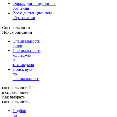
Формы дистанционного
обучения
Все о дистанционном
образовании
Специальности
Поиск описаний
Специальности
вузов
Специальности
колледжей
и
техникумов
Поиск вуза
по
специальности
специальностей
в справочнике
Как выбрать
специальность
Подбор
по