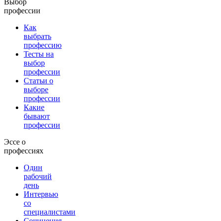
Выбор
профессии
Как
выбрать
профессию
Тесты на
выбор
профессии
Статьи о
выборе
профессии
Какие
бывают
профессии
Эссе о
профессиях
Один
рабочий
день
Интервью
со
специалистами
Сочинения