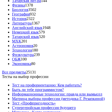
Татарская лит-ра
144
Физика
1378
Биология
3502
География
932
История
2322
Литература
1367
Английский язык
1948
Немецкий язык
579
Татарский язык
520
МХК
201
Астрономия
20
Технология
180
Физкультура
239
ОБЖ
100
Экономика
80
Все предметы
25131
Тесты на выбор профессии
Тест на профориентацию: Кем работать?
Быть ли тебе программистом?
Информационные технологии: правда или вымысел
Матрица выбора профессии (методика Г. Резапкиной)
Тест «Профпригодность»
Супергеройская профессия будущего