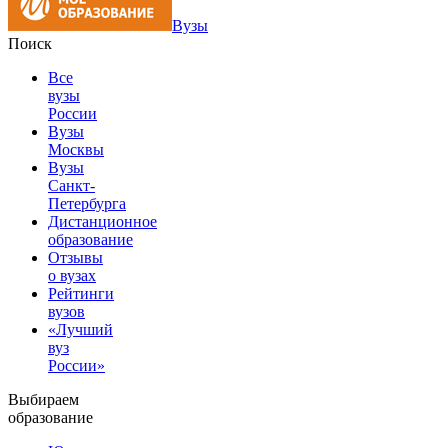
Вузы
Поиск
Все
вузы
России
Вузы
Москвы
Вузы
Санкт-
Петербурга
Дистанционное
образование
Отзывы
о вузах
Рейтинги
вузов
«Лучший
вуз
России»
Выбираем
образование