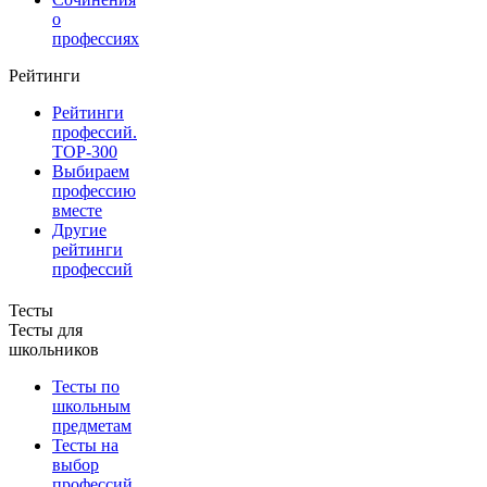
о
профессиях
Рейтинги
Рейтинги
профессий.
TOP-300
Выбираем
профессию
вместе
Другие
рейтинги
профессий
Тесты
Тесты для
школьников
Тесты по
школьным
предметам
Тесты на
выбор
профессий