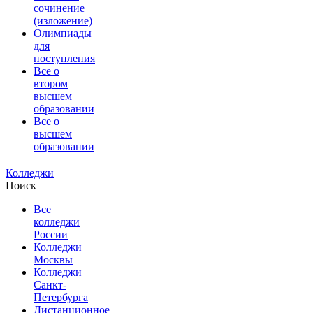
сочинение
(изложение)
Олимпиады
для
поступления
Все о
втором
высшем
образовании
Все о
высшем
образовании
Колледжи
Поиск
Все
колледжи
России
Колледжи
Москвы
Колледжи
Санкт-
Петербурга
Дистанционное