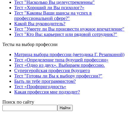
Тест "Насколько Вы целеустремленны"
Тест «Хороший ли Вы психолог?»
Тест "Каковы Ваши шансы на успех в
профессиональной сфере?"
Какой Вы руководитель?
Тест "Умеете ли Вы произвести нужное впечатление"
Тест "Кто Вы: карьерист или рядовой сотрудник?"
Тесты на выбор профессии
Матрица выбора профессии (методика Г. Резапкиной)
Тест «Определение типа будущей профессии»
Тест «Одно из двух». Выбираем профессию.
Супергеройская профессия будущего
Тест "Готовы ли Вы к выбору профессии?"
Быть ли тебе программистом?
Тест «Профпригодность»
Какая профессия мне подходит?
Поиск по сайту
Найти