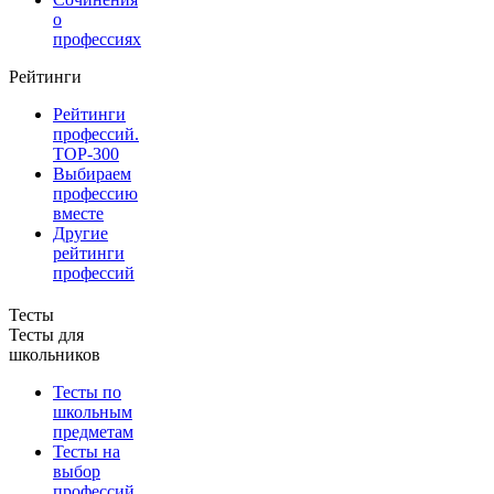
о
профессиях
Рейтинги
Рейтинги
профессий.
TOP-300
Выбираем
профессию
вместе
Другие
рейтинги
профессий
Тесты
Тесты для
школьников
Тесты по
школьным
предметам
Тесты на
выбор
профессий