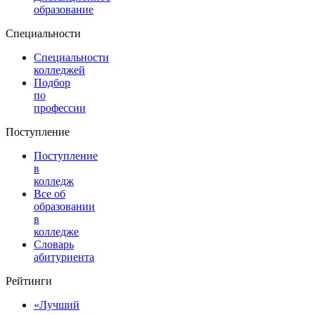
образование
Специальности
Специальности
колледжей
Подбор
по
профессии
Поступление
Поступление
в
колледж
Все об
образовании
в
колледже
Словарь
абитуриента
Рейтинги
«Лучший