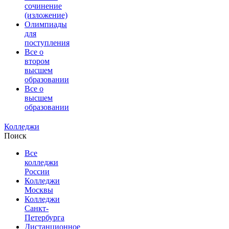
сочинение
(изложение)
Олимпиады
для
поступления
Все о
втором
высшем
образовании
Все о
высшем
образовании
Колледжи
Поиск
Все
колледжи
России
Колледжи
Москвы
Колледжи
Санкт-
Петербурга
Дистанционное