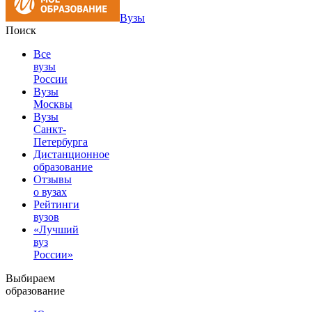
Вузы
Поиск
Все
вузы
России
Вузы
Москвы
Вузы
Санкт-
Петербурга
Дистанционное
образование
Отзывы
о вузах
Рейтинги
вузов
«Лучший
вуз
России»
Выбираем
образование