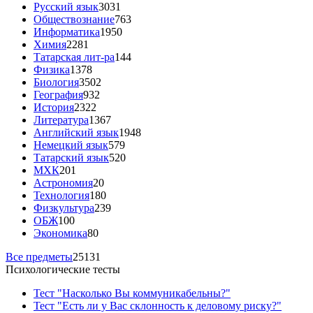
Русский язык
3031
Обществознание
763
Информатика
1950
Химия
2281
Татарская лит-ра
144
Физика
1378
Биология
3502
География
932
История
2322
Литература
1367
Английский язык
1948
Немецкий язык
579
Татарский язык
520
МХК
201
Астрономия
20
Технология
180
Физкультура
239
ОБЖ
100
Экономика
80
Все предметы
25131
Психологические тесты
Тест "Насколько Вы коммуникабельны?"
Тест "Есть ли у Вас склонность к деловому риску?"