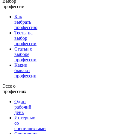
Выбор
профессии
Как
выбрать
профессию
Тесты на
выбор
профессии
Статьи о
выборе
профессии
Какие
бывают
профессии
Эссе о
профессиях
Один
рабочий
день
Интервью
со
специалистами
Сочинения