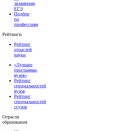
экзаменам
ЕГЭ
Подбор
по
профессиям
Рейтинги
Рейтинг
отраслей
науки
«Лучшие
программы
вузов»
Рейтинг
специальностей
вузов
Рейтинг
специальностей
ссузов
Отрасли
образования