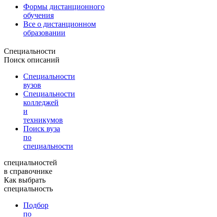
Формы дистанционного
обучения
Все о дистанционном
образовании
Специальности
Поиск описаний
Специальности
вузов
Специальности
колледжей
и
техникумов
Поиск вуза
по
специальности
специальностей
в справочнике
Как выбрать
специальность
Подбор
по