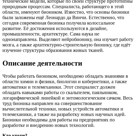
технические модели, которые по своей структуре прототипны
природным процессам. Специалиста, работающего в этой
области, именуют биоником. Известно, что основы бионики
были заложены ещё Леонардо да Винчи. Естественно, что
сегодня современная бионика получила колоссальное
развитие. Её достижения используются в дизайне,
промышленности, архитектуре. Сама наука не
однонаправлена. Выделяют нейробионику, она изучает работу
мозга, а также архитектурно-строительную бионику, где идёт
изучение структуры образования живых тканей.
Описание деятельности
Чтобы работать биоником, необходимо обладать знаниями в
области химии и физики, биологии и кибернетики, а также
автоматики и телемеханики. Этот специалист должен
обладать навыками работы со скальпелем, паяльником,
логарифмической линейкой и энтомологическим сачком. Весь
труд бионика направлен на совершенствование
вычислительной техники, новых устройств автоматики и
телемеханики, а также на разработку новых научных идей.
Бионики необходимы для работы на предприятиях по
разработке и внедрению новых технологий.
Кто круче?