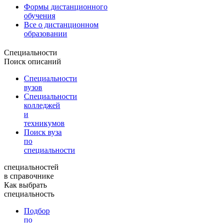
Формы дистанционного
обучения
Все о дистанционном
образовании
Специальности
Поиск описаний
Специальности
вузов
Специальности
колледжей
и
техникумов
Поиск вуза
по
специальности
специальностей
в справочнике
Как выбрать
специальность
Подбор
по