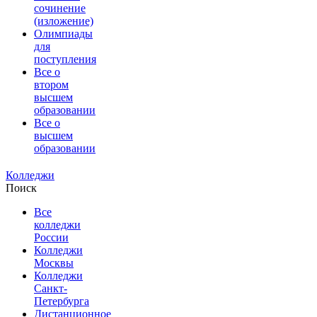
сочинение
(изложение)
Олимпиады
для
поступления
Все о
втором
высшем
образовании
Все о
высшем
образовании
Колледжи
Поиск
Все
колледжи
России
Колледжи
Москвы
Колледжи
Санкт-
Петербурга
Дистанционное