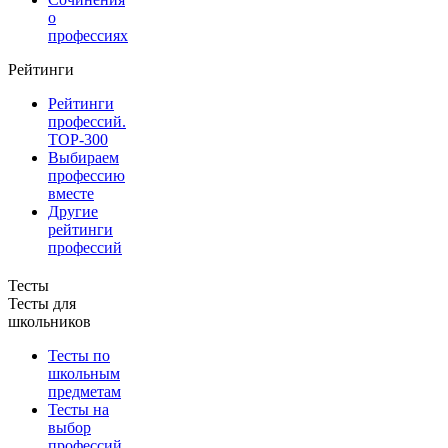
о
профессиях
Рейтинги
Рейтинги
профессий.
TOP-300
Выбираем
профессию
вместе
Другие
рейтинги
профессий
Тесты
Тесты для
школьников
Тесты по
школьным
предметам
Тесты на
выбор
профессий