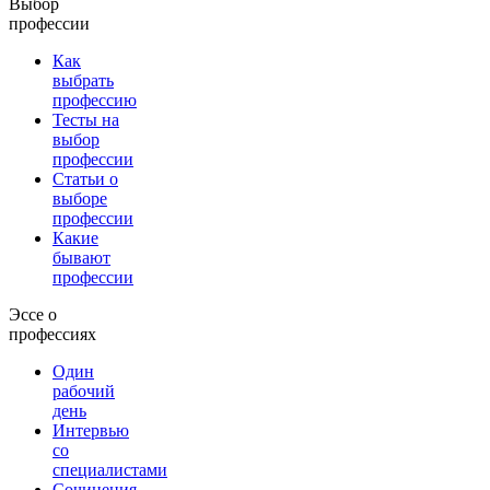
Выбор
профессии
Как
выбрать
профессию
Тесты на
выбор
профессии
Статьи о
выборе
профессии
Какие
бывают
профессии
Эссе о
профессиях
Один
рабочий
день
Интервью
со
специалистами
Сочинения