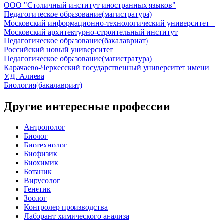
ООО "Столичный институт иностранных языков"
Педагогическое образование
(магистратура)
Московский информационно-технологический университет –
Московский архитектурно-строительный институт
Педагогическое образование
(бакалавриат)
Российский новый университет
Педагогическое образование
(магистратура)
Карачаево-Черкесский государственный университет имени
У.Д. Алиева
Биология
(бакалавриат)
Другие интересные профессии
Антрополог
Биолог
Биотехнолог
Биофизик
Биохимик
Ботаник
Вирусолог
Генетик
Зоолог
Контролер производства
Лаборант химического анализа