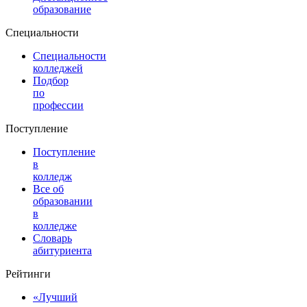
образование
Специальности
Специальности
колледжей
Подбор
по
профессии
Поступление
Поступление
в
колледж
Все об
образовании
в
колледже
Словарь
абитуриента
Рейтинги
«Лучший