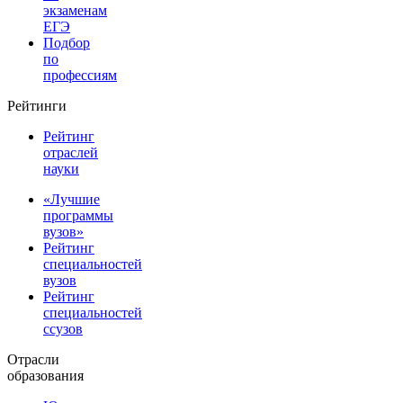
экзаменам
ЕГЭ
Подбор
по
профессиям
Рейтинги
Рейтинг
отраслей
науки
«Лучшие
программы
вузов»
Рейтинг
специальностей
вузов
Рейтинг
специальностей
ссузов
Отрасли
образования