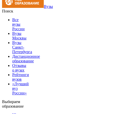
Вузы
Поиск
Все
вузы
России
Вузы
Москвы
Вузы
Санкт-
Петербурга
Дистанционное
образование
Отзывы
о вузах
Рейтинги
вузов
«Лучший
вуз
России»
Выбираем
образование