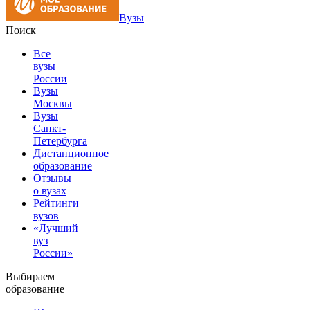
Вузы
Поиск
Все
вузы
России
Вузы
Москвы
Вузы
Санкт-
Петербурга
Дистанционное
образование
Отзывы
о вузах
Рейтинги
вузов
«Лучший
вуз
России»
Выбираем
образование