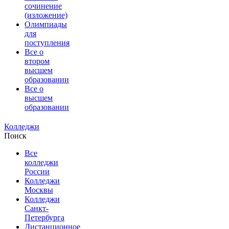
сочинение
(изложение)
Олимпиады
для
поступления
Все о
втором
высшем
образовании
Все о
высшем
образовании
Колледжи
Поиск
Все
колледжи
России
Колледжи
Москвы
Колледжи
Санкт-
Петербурга
Дистанционное