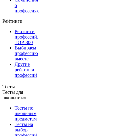
о
профессиях
Рейтинги
Рейтинги
профессий.
TOP-300
Выбираем
профессию
вместе
Другие
рейтинги
профессий
Тесты
Тесты для
школьников
Тесты по
школьным
предметам
Тесты на
выбор
профессий