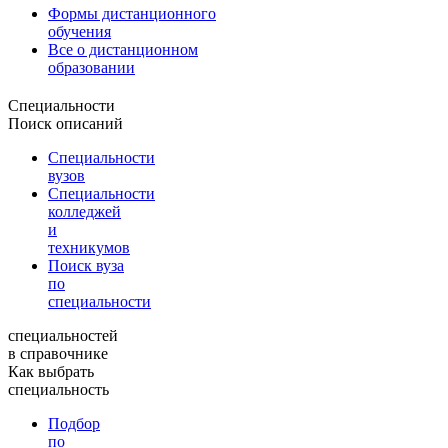
Формы дистанционного
обучения
Все о дистанционном
образовании
Специальности
Поиск описаний
Специальности
вузов
Специальности
колледжей
и
техникумов
Поиск вуза
по
специальности
специальностей
в справочнике
Как выбрать
специальность
Подбор
по