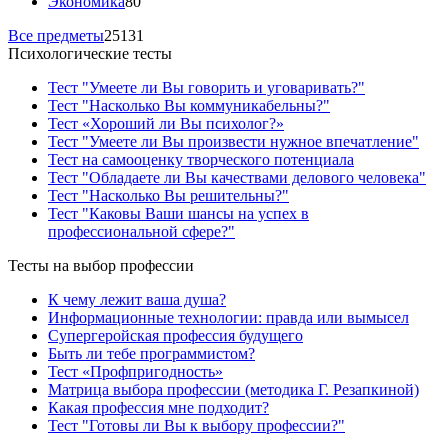
Экономика
80
Все предметы
25131
Психологические тесты
Тест "Умеете ли Вы говорить и уговаривать?"
Тест "Насколько Вы коммуникабельны?"
Тест «Хороший ли Вы психолог?»
Тест "Умеете ли Вы произвести нужное впечатление"
Тест на самооценку творческого потенциала
Тест "Обладаете ли Вы качествами делового человека"
Тест "Насколько Вы решительны?"
Тест "Каковы Ваши шансы на успех в
профессиональной сфере?"
Тесты на выбор профессии
К чему лежит ваша душа?
Информационные технологии: правда или вымысел
Супергеройская профессия будущего
Быть ли тебе программистом?
Тест «Профпригодность»
Матрица выбора профессии (методика Г. Резапкиной)
Какая профессия мне подходит?
Тест "Готовы ли Вы к выбору профессии?"