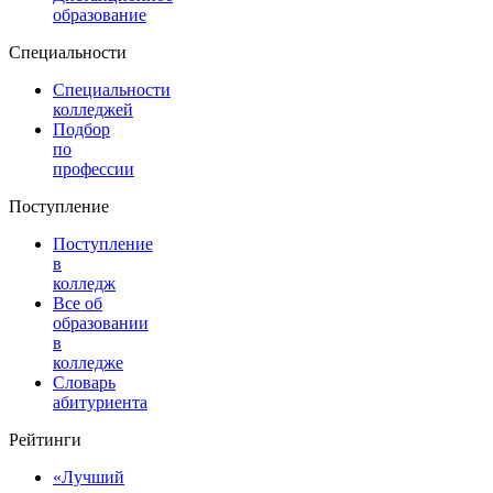
образование
Специальности
Специальности
колледжей
Подбор
по
профессии
Поступление
Поступление
в
колледж
Все об
образовании
в
колледже
Словарь
абитуриента
Рейтинги
«Лучший