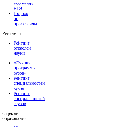
экзаменам
ЕГЭ
Подбор
по
профессиям
Рейтинги
Рейтинг
отраслей
науки
«Лучшие
программы
вузов»
Рейтинг
специальностей
вузов
Рейтинг
специальностей
ссузов
Отрасли
образования