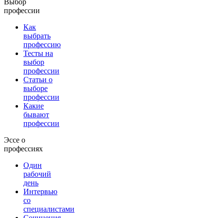
Выбор
профессии
Как
выбрать
профессию
Тесты на
выбор
профессии
Статьи о
выборе
профессии
Какие
бывают
профессии
Эссе о
профессиях
Один
рабочий
день
Интервью
со
специалистами
Сочинения