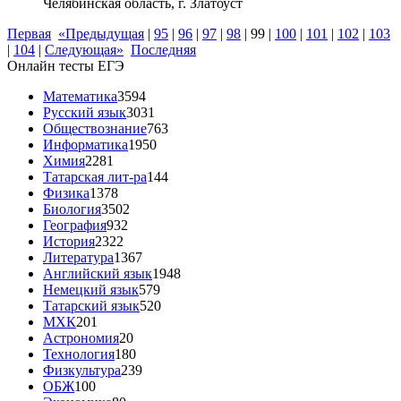
Челябинская область, г. Златоуст
Первая
«Предыдущая
|
95
|
96
|
97
|
98
|
99
|
100
|
101
|
102
|
103
|
104
|
Следующая»
Последняя
Онлайн тесты ЕГЭ
Математика
3594
Русский язык
3031
Обществознание
763
Информатика
1950
Химия
2281
Татарская лит-ра
144
Физика
1378
Биология
3502
География
932
История
2322
Литература
1367
Английский язык
1948
Немецкий язык
579
Татарский язык
520
МХК
201
Астрономия
20
Технология
180
Физкультура
239
ОБЖ
100