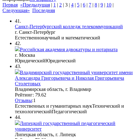
Первая
«Предыдущая
|
1
|
2
|
3
|
4
|
5
|
6
|
7
|
8
|
9
|
10
|
Следующая»
Последняя
41.
Санкт-Петербургский колледж телекоммуникаций
г. Санкт-Петербург
Естественнонаучный и математический
42.
Российская академия адвокатуры и нотариата
г. Москва
Юридический
Юридический
43.
Владимирский государственный университет имени
Александра Григорьевича и Николая Григорьевича
Столетовых
Владимирская область, г. Владимир
Рейтинг: 79.62
Отзывы
:
1
Естественных и гуманитарных наук
Технический и
технологический
Педагогический
44.
Липецкий государственный педагогический
университет
Липецкая область, г. Липецк