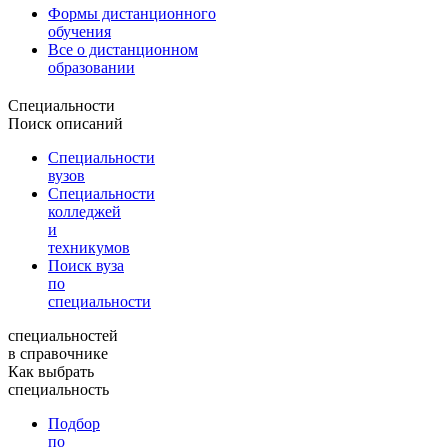
Формы дистанционного
обучения
Все о дистанционном
образовании
Специальности
Поиск описаний
Специальности
вузов
Специальности
колледжей
и
техникумов
Поиск вуза
по
специальности
специальностей
в справочнике
Как выбрать
специальность
Подбор
по