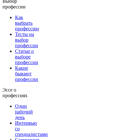
Выбор
профессии
Как
выбрать
профессию
Тесты на
выбор
профессии
Статьи о
выборе
профессии
Какие
бывают
профессии
Эссе о
профессиях
Один
рабочий
день
Интервью
со
специалистами
Сочинения