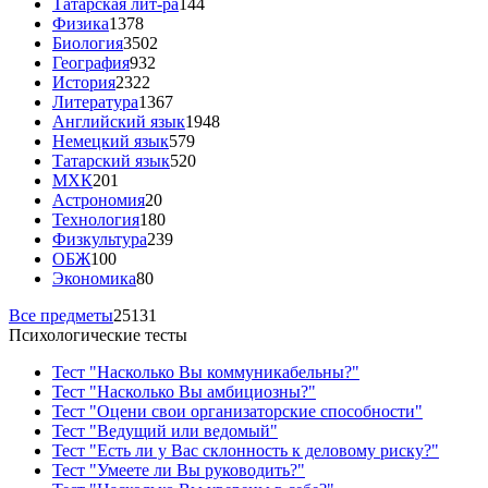
Татарская лит-ра
144
Физика
1378
Биология
3502
География
932
История
2322
Литература
1367
Английский язык
1948
Немецкий язык
579
Татарский язык
520
МХК
201
Астрономия
20
Технология
180
Физкультура
239
ОБЖ
100
Экономика
80
Все предметы
25131
Психологические тесты
Тест "Насколько Вы коммуникабельны?"
Тест "Насколько Вы амбициозны?"
Тест "Оцени свои организаторские способности"
Тест "Ведущий или ведомый"
Тест "Есть ли у Вас склонность к деловому риску?"
Тест "Умеете ли Вы руководить?"