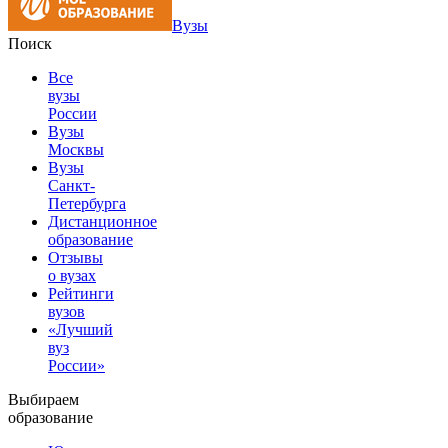
Вузы
Поиск
Все
вузы
России
Вузы
Москвы
Вузы
Санкт-
Петербурга
Дистанционное
образование
Отзывы
о вузах
Рейтинги
вузов
«Лучший
вуз
России»
Выбираем
образование