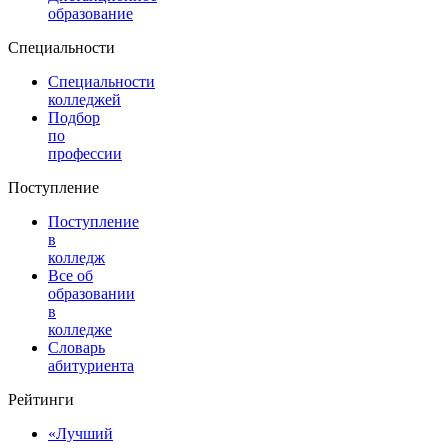
образование
Специальности
Специальности
колледжей
Подбор
по
профессии
Поступление
Поступление
в
колледж
Все об
образовании
в
колледже
Словарь
абитуриента
Рейтинги
«Лучший