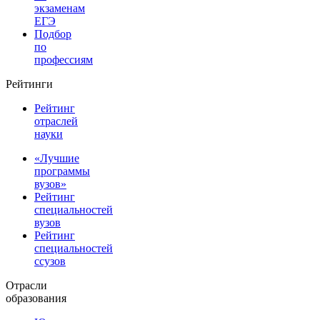
экзаменам
ЕГЭ
Подбор
по
профессиям
Рейтинги
Рейтинг
отраслей
науки
«Лучшие
программы
вузов»
Рейтинг
специальностей
вузов
Рейтинг
специальностей
ссузов
Отрасли
образования