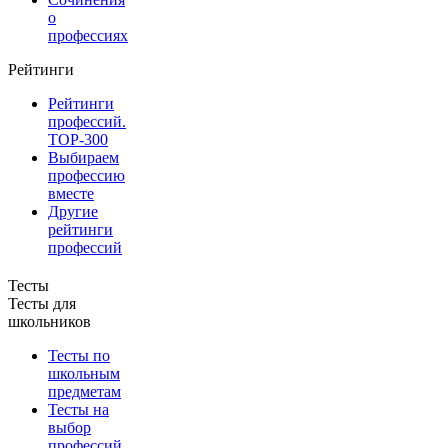
о
профессиях
Рейтинги
Рейтинги
профессий.
TOP-300
Выбираем
профессию
вместе
Другие
рейтинги
профессий
Тесты
Тесты для
школьников
Тесты по
школьным
предметам
Тесты на
выбор
профессий