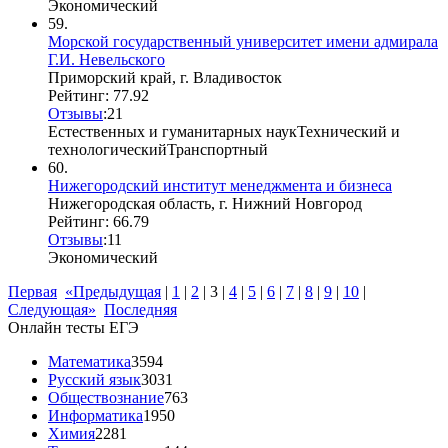
Экономический
59.
Морской государственный университет имени адмирала
Г.И. Невельского
Приморский край, г. Владивосток
Рейтинг: 77.92
Отзывы
:
2
1
Естественных и гуманитарных наук
Технический и
технологический
Транспортный
60.
Нижегородский институт менеджмента и бизнеса
Нижегородская область, г. Нижний Новгород
Рейтинг: 66.79
Отзывы
:
1
1
Экономический
Первая
«Предыдущая
|
1
|
2
|
3
|
4
|
5
|
6
|
7
|
8
|
9
|
10
|
Следующая»
Последняя
Онлайн тесты ЕГЭ
Математика
3594
Русский язык
3031
Обществознание
763
Информатика
1950
Химия
2281