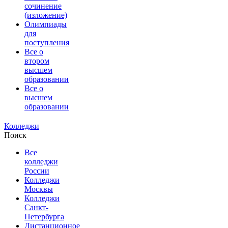
сочинение
(изложение)
Олимпиады
для
поступления
Все о
втором
высшем
образовании
Все о
высшем
образовании
Колледжи
Поиск
Все
колледжи
России
Колледжи
Москвы
Колледжи
Санкт-
Петербурга
Дистанционное