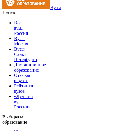
Вузы
Поиск
Все
вузы
России
Вузы
Москвы
Вузы
Санкт-
Петербурга
Дистанционное
образование
Отзывы
о вузах
Рейтинги
вузов
«Лучший
вуз
России»
Выбираем
образование