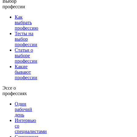
Выбор
профессии
Как
выбрать
профессию
Тесты на
выбор
профессии
Статьи о
выборе
профессии
Какие
бывают
профессии
Эссе о
профессиях
Один
рабочий
день
Интервью
со
специалистами
Сочинения