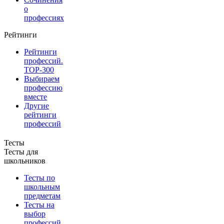
о
профессиях
Рейтинги
Рейтинги
профессий.
TOP-300
Выбираем
профессию
вместе
Другие
рейтинги
профессий
Тесты
Тесты для
школьников
Тесты по
школьным
предметам
Тесты на
выбор
профессий