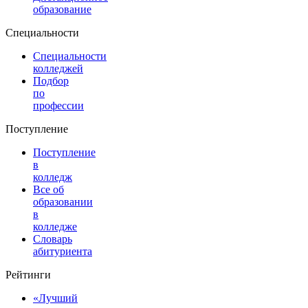
образование
Специальности
Специальности
колледжей
Подбор
по
профессии
Поступление
Поступление
в
колледж
Все об
образовании
в
колледже
Словарь
абитуриента
Рейтинги
«Лучший