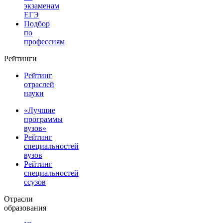
экзаменам
ЕГЭ
Подбор
по
профессиям
Рейтинги
Рейтинг
отраслей
науки
«Лучшие
программы
вузов»
Рейтинг
специальностей
вузов
Рейтинг
специальностей
ссузов
Отрасли
образования