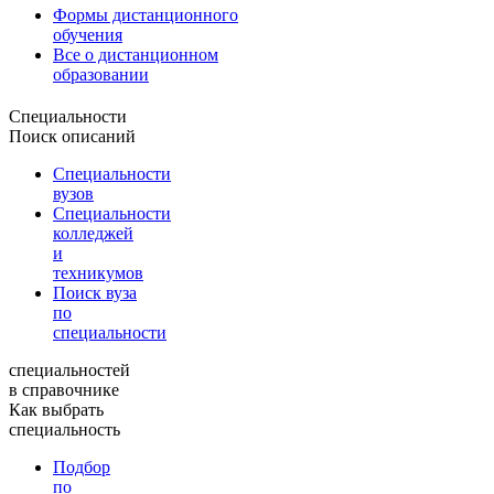
Формы дистанционного
обучения
Все о дистанционном
образовании
Специальности
Поиск описаний
Специальности
вузов
Специальности
колледжей
и
техникумов
Поиск вуза
по
специальности
специальностей
в справочнике
Как выбрать
специальность
Подбор
по