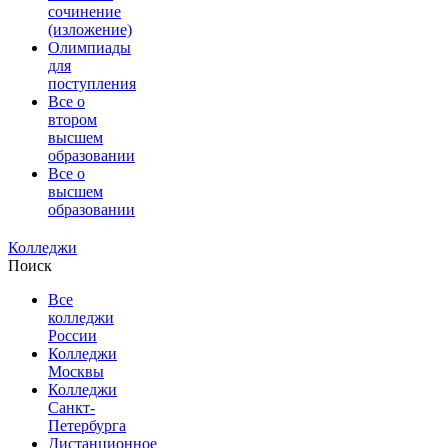
сочинение
(изложение)
Олимпиады
для
поступления
Все о
втором
высшем
образовании
Все о
высшем
образовании
Колледжи
Поиск
Все
колледжи
России
Колледжи
Москвы
Колледжи
Санкт-
Петербурга
Дистанционное