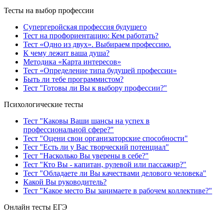
Тесты на выбор профессии
Супергеройская профессия будущего
Тест на профориентацию: Кем работать?
Тест «Одно из двух». Выбираем профессию.
К чему лежит ваша душа?
Методика «Карта интересов»
Тест «Определение типа будущей профессии»
Быть ли тебе программистом?
Тест "Готовы ли Вы к выбору профессии?"
Психологические тесты
Тест "Каковы Ваши шансы на успех в
профессиональной сфере?"
Тест "Оцени свои организаторские способности"
Тест "Есть ли у Вас творческий потенциал"
Тест "Насколько Вы уверены в себе?"
Тест "Кто Вы - капитан, рулевой или пассажир?"
Тест "Обладаете ли Вы качествами делового человека"
Какой Вы руководитель?
Тест "Какое место Вы занимаете в рабочем коллективе?"
Онлайн тесты ЕГЭ