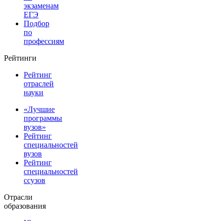
экзаменам
ЕГЭ
Подбор
по
профессиям
Рейтинги
Рейтинг
отраслей
науки
«Лучшие
программы
вузов»
Рейтинг
специальностей
вузов
Рейтинг
специальностей
ссузов
Отрасли
образования