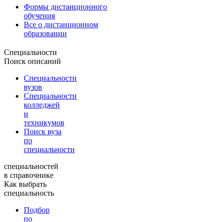
Формы дистанционного
обучения
Все о дистанционном
образовании
Специальности
Поиск описаний
Специальности
вузов
Специальности
колледжей
и
техникумов
Поиск вуза
по
специальности
специальностей
в справочнике
Как выбрать
специальность
Подбор
по