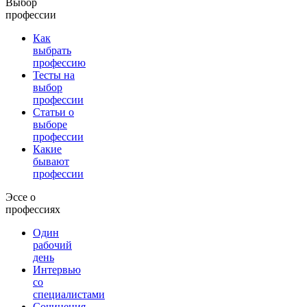
Выбор
профессии
Как
выбрать
профессию
Тесты на
выбор
профессии
Статьи о
выборе
профессии
Какие
бывают
профессии
Эссе о
профессиях
Один
рабочий
день
Интервью
со
специалистами
Сочинения