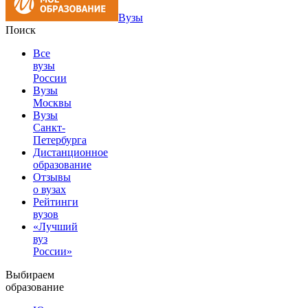
Вузы
Поиск
Все
вузы
России
Вузы
Москвы
Вузы
Санкт-
Петербурга
Дистанционное
образование
Отзывы
о вузах
Рейтинги
вузов
«Лучший
вуз
России»
Выбираем
образование