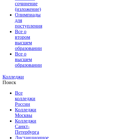
сочинение
(изложение)
Олимпиады
для
поступления
Все о
втором
высшем
образовании
Все о
высшем
образовании
Колледжи
Поиск
Все
колледжи
России
Колледжи
Москвы
Колледжи
Санкт-
Петербурга
Дистанционное