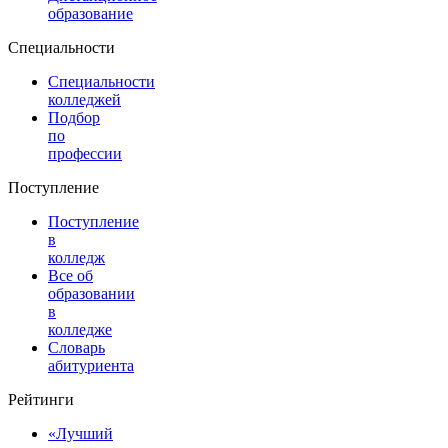
образование
Специальности
Специальности
колледжей
Подбор
по
профессии
Поступление
Поступление
в
колледж
Все об
образовании
в
колледже
Словарь
абитуриента
Рейтинги
«Лучший