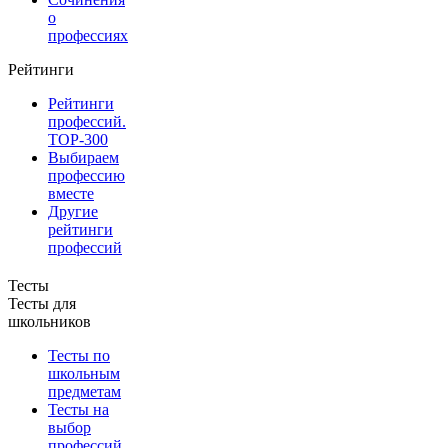
о
профессиях
Рейтинги
Рейтинги
профессий.
TOP-300
Выбираем
профессию
вместе
Другие
рейтинги
профессий
Тесты
Тесты для
школьников
Тесты по
школьным
предметам
Тесты на
выбор
профессий