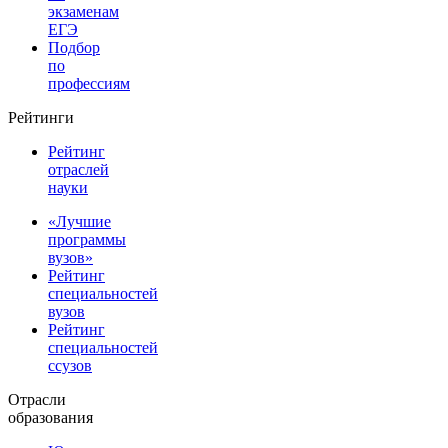
экзаменам
ЕГЭ
Подбор
по
профессиям
Рейтинги
Рейтинг
отраслей
науки
«Лучшие
программы
вузов»
Рейтинг
специальностей
вузов
Рейтинг
специальностей
ссузов
Отрасли
образования