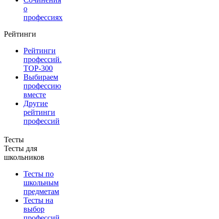
о
профессиях
Рейтинги
Рейтинги
профессий.
TOP-300
Выбираем
профессию
вместе
Другие
рейтинги
профессий
Тесты
Тесты для
школьников
Тесты по
школьным
предметам
Тесты на
выбор
профессий