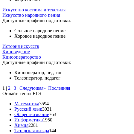
Искусство костюма и текстиля
Искусство народного пения
Доступные профили подготовки:
Сольное народное пение
Хоровое народное пение
История искусств
Киноведение
Кинооператорство
Доступные профили подготовки:
Кинооператор, педагог
Телеоператор, педагог
1
|
2
|
3
|
Следующая»
Последняя
Онлайн тесты ЕГЭ
Математика
3594
Русский язык
3031
Обществознание
763
Информатика
1950
Химия
2281
Татарская лит-ра
144