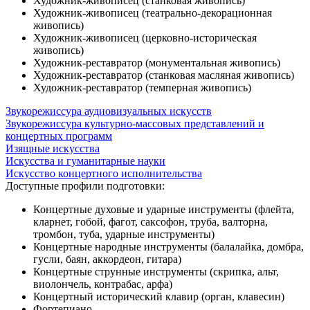
Художник-живописец (станковая живопись)
Художник-живописец (театрально-декорационная
живопись)
Художник-живописец (церковно-историческая
живопись)
Художник-реставратор (монументальная живопись)
Художник-реставратор (станковая масляная живопись)
Художник-реставратор (темперная живопись)
Звукорежиссура аудиовизуальных искусств
Звукорежиссура культурно-массовых представлений и
концертных программ
Изящные искусства
Искусства и гуманитарные науки
Искусство концертного исполнительства
Доступные профили подготовки:
Концертные духовые и ударные инструменты (флейта,
кларнет, гобой, фагот, саксофон, труба, валторна,
тромбон, туба, ударные инструменты)
Концертные народные инструменты (балалайка, домбра,
гусли, баян, аккордеон, гитара)
Концертные струнные инструменты (скрипка, альт,
виолончель, контрабас, арфа)
Концертный исторический клавир (орган, клавесин)
Фортепиано