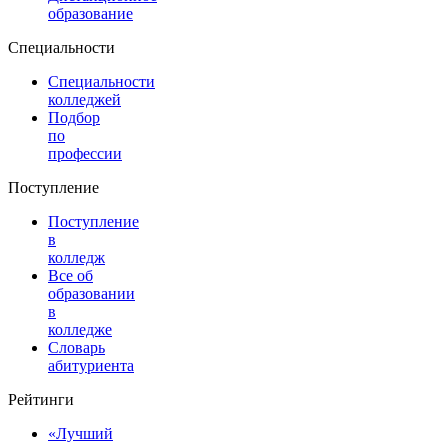
образование
Специальности
Специальности
колледжей
Подбор
по
профессии
Поступление
Поступление
в
колледж
Все об
образовании
в
колледже
Словарь
абитуриента
Рейтинги
«Лучший