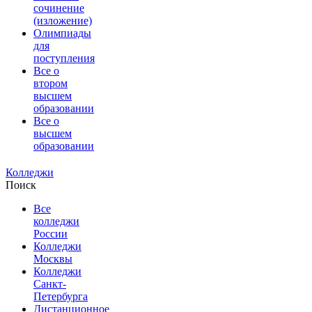
сочинение
(изложение)
Олимпиады
для
поступления
Все о
втором
высшем
образовании
Все о
высшем
образовании
Колледжи
Поиск
Все
колледжи
России
Колледжи
Москвы
Колледжи
Санкт-
Петербурга
Дистанционное