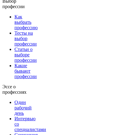
Выбор
профессии
Как
выбрать
профессию
Тесты на
выбор
профессии
Статьи о
выборе
профессии
Какие
бывают
профессии
Эссе о
профессиях
Один
рабочий
день
Интервью
со
специалистами
Сочинения