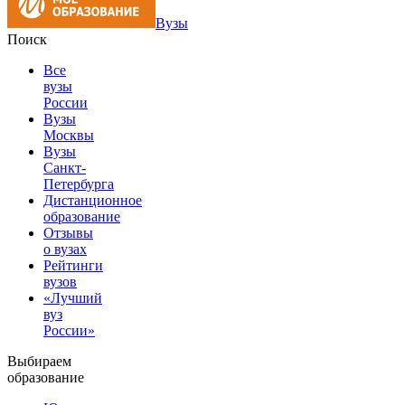
Вузы
Поиск
Все
вузы
России
Вузы
Москвы
Вузы
Санкт-
Петербурга
Дистанционное
образование
Отзывы
о вузах
Рейтинги
вузов
«Лучший
вуз
России»
Выбираем
образование