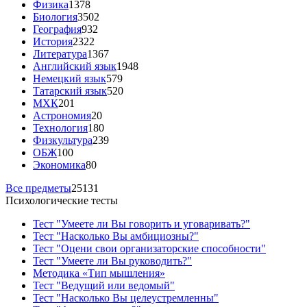
Физика
1378
Биология
3502
География
932
История
2322
Литература
1367
Английский язык
1948
Немецкий язык
579
Татарский язык
520
МХК
201
Астрономия
20
Технология
180
Физкультура
239
ОБЖ
100
Экономика
80
Все предметы
25131
Психологические тесты
Тест "Умеете ли Вы говорить и уговаривать?"
Тест "Насколько Вы амбициозны?"
Тест "Оцени свои организаторские способности"
Тест "Умеете ли Вы руководить?"
Методика «Тип мышления»
Тест "Ведущий или ведомый"
Тест "Насколько Вы целеустремленны"