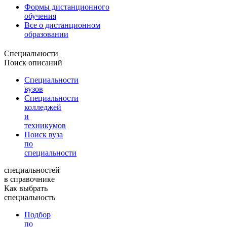
Формы дистанционного
обучения
Все о дистанционном
образовании
Специальности
Поиск описаний
Специальности
вузов
Специальности
колледжей
и
техникумов
Поиск вуза
по
специальности
специальностей
в справочнике
Как выбрать
специальность
Подбор
по