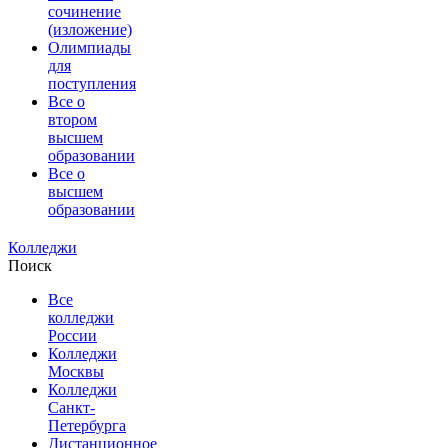
сочинение
(изложение)
Олимпиады
для
поступления
Все о
втором
высшем
образовании
Все о
высшем
образовании
Колледжи
Поиск
Все
колледжи
России
Колледжи
Москвы
Колледжи
Санкт-
Петербурга
Дистанционное