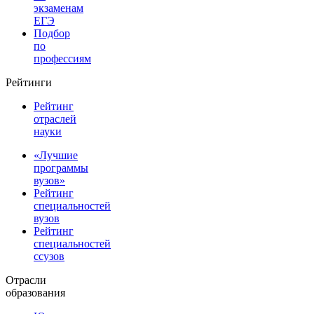
экзаменам
ЕГЭ
Подбор
по
профессиям
Рейтинги
Рейтинг
отраслей
науки
«Лучшие
программы
вузов»
Рейтинг
специальностей
вузов
Рейтинг
специальностей
ссузов
Отрасли
образования