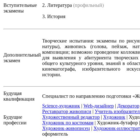
Вступительные
2.
Литература
(профильный)
экзамены
3.
История
Творческие испытания: экзамены по рисунк
натуры), живопись (голова, пейзаж, н
композиции; возможно проведение коллокви
Дополнительный
для выявления у абитуриента творческих
экзамен
общего культурного уровня, знаний в облас
кинематографа, изобразительного иску
истории.
Будущая
Специалист по направлению подготовки «Ж
квалификация
Science-художник
|
Web-дизайнер
|
Декоратор
Реставратор живописи
|
Учитель изобразител
Будущие
Художественный редактор
|
Художник
|
Худо
профессии
Художник по костюмам
|
Художник-бутафор
Художник-живописец
|
Художник-иллюстрат
оформитель