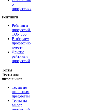
о
профессиях
Рейтинги
Рейтинги
профессий.
TOP-300
Выбираем
профессию
вместе
Другие
рейтинги
профессий
Тесты
Тесты для
школьников
Тесты по
школьным
предметам
Тесты на
выбор
профессий