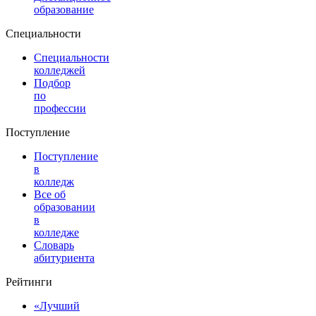
образование
Специальности
Специальности
колледжей
Подбор
по
профессии
Поступление
Поступление
в
колледж
Все об
образовании
в
колледже
Словарь
абитуриента
Рейтинги
«Лучший