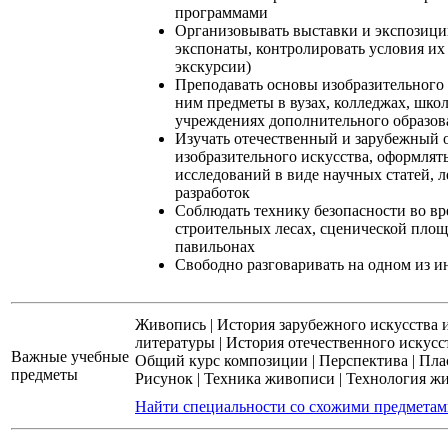
программами
Организовывать выставки и экспозици
экспонаты, контролировать условия их
экскурсии)
Преподавать основы изобразительного 
ним предметы в вузах, колледжах, школ
учреждениях дополнительного образов
Изучать отечественный и зарубежный 
изобразительного искусства, оформлять
исследований в виде научных статей, 
разработок
Соблюдать технику безопасности во вр
строительных лесах, сценической площ
павильонах
Свободно разговаривать на одном из 
Живопись
|
История зарубежного искусства 
литературы
|
История отечественного искусс
Важные учебные
Общий курс композиции
|
Перспектива
|
Пла
предметы
Рисунок
|
Техника живописи
|
Технология ж
Найти специальности со схожими предмета