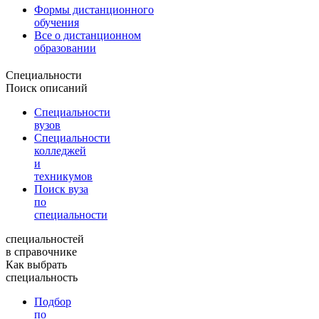
Формы дистанционного
обучения
Все о дистанционном
образовании
Специальности
Поиск описаний
Специальности
вузов
Специальности
колледжей
и
техникумов
Поиск вуза
по
специальности
специальностей
в справочнике
Как выбрать
специальность
Подбор
по