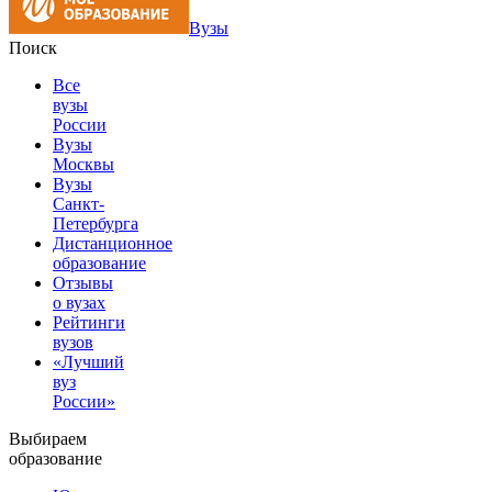
Вузы
Поиск
Все
вузы
России
Вузы
Москвы
Вузы
Санкт-
Петербурга
Дистанционное
образование
Отзывы
о вузах
Рейтинги
вузов
«Лучший
вуз
России»
Выбираем
образование