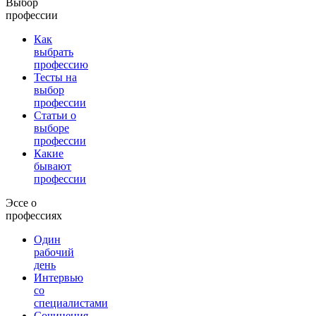
Выбор
профессии
Как
выбрать
профессию
Тесты на
выбор
профессии
Статьи о
выборе
профессии
Какие
бывают
профессии
Эссе о
профессиях
Один
рабочий
день
Интервью
со
специалистами
Сочинения