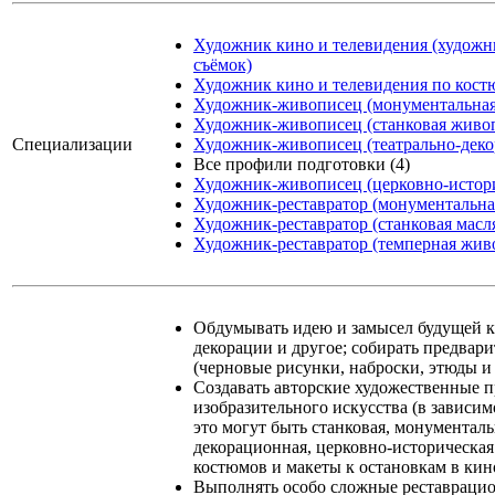
Художник кино и телевидения (худож
съёмок)
Художник кино и телевидения по кост
Художник-живописец (монументальная
Художник-живописец (станковая живо
Специализации
Художник-живописец (театрально-дек
Все профили подготовки (4)
Художник-живописец (церковно-истор
Художник-реставратор (монументальна
Художник-реставратор (станковая масл
Художник-реставратор (темперная жив
Обдумывать идею и замысел будущей к
декорации и другое; собирать предвар
(черновые рисунки, наброски, этюды и
Создавать авторские художественные п
изобразительного искусства (в зависи
это могут быть станковая, монументаль
декорационная, церковно-историческая
костюмов и макеты к остановкам в кин
Выполнять особо сложные реставраци