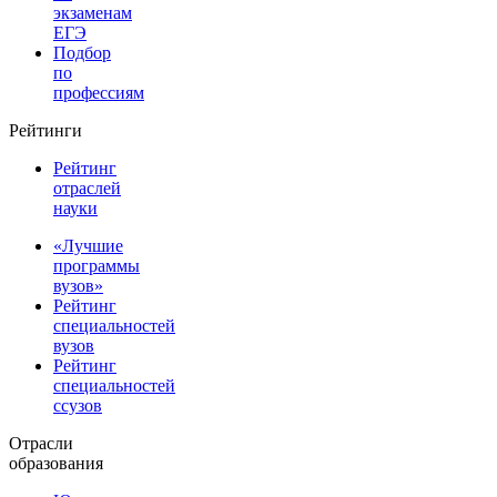
экзаменам
ЕГЭ
Подбор
по
профессиям
Рейтинги
Рейтинг
отраслей
науки
«Лучшие
программы
вузов»
Рейтинг
специальностей
вузов
Рейтинг
специальностей
ссузов
Отрасли
образования