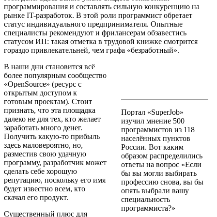
программирования и составлять сильную конкуренцию на
рынке IT-разработок. В этой роли программист обретает
статус индивидуального предпринимателя. Опытные
специалисты рекомендуют и фрилансерам обзавестись
статусом ИП: такая отметка в трудовой книжке смотрится
гораздо привлекательней, чем графа «безработный».
В наши дни становится всё
более популярным сообщество
«OpenSource» (ресурс с
открытым доступом к
готовым проектам). Стоит
признать, что эта площадка
Портал «SuperJob»
далеко не для тех, кто желает
изучил мнение 500
заработать много денег.
программистов из 118
Получить какую-то прибыль
населённых пунктов
здесь маловероятно, но,
России. Вот каким
разместив свою удачную
образом распределились
программу, разработчик может
ответы на вопрос «Если
сделать себе хорошую
бы вы могли выбирать
репутацию, поскольку его имя
профессию снова, вы бы
будет известно всем, кто
опять выбрали вашу
скачал его продукт.
специальность
программиста?»
Существенный плюс для