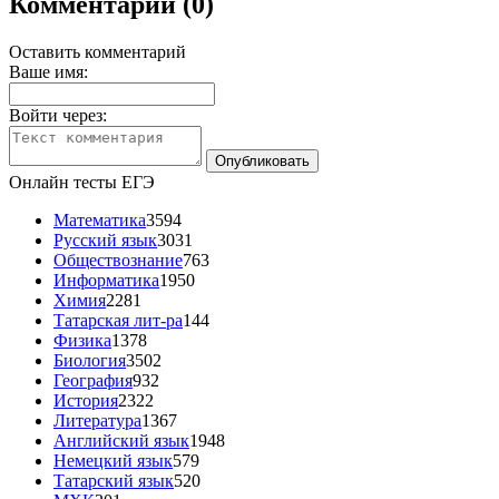
Комментарии (0)
Оставить комментарий
Ваше имя:
Войти через:
Онлайн тесты ЕГЭ
Математика
3594
Русский язык
3031
Обществознание
763
Информатика
1950
Химия
2281
Татарская лит-ра
144
Физика
1378
Биология
3502
География
932
История
2322
Литература
1367
Английский язык
1948
Немецкий язык
579
Татарский язык
520