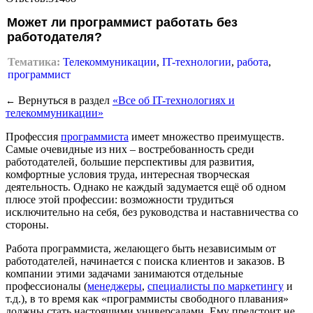
Может ли программист работать без
работодателя?
Тематика:
Телекоммуникации
,
IT-технологии
,
работа
,
программист
Вернуться в раздел
«Все об IT-технологиях и
←
телекоммуникации»
Профессия
программиста
имеет множество преимуществ.
Самые очевидные из них – востребованность среди
работодателей, большие перспективы для развития,
комфортные условия труда, интересная творческая
деятельность. Однако не каждый задумается ещё об одном
плюсе этой профессии: возможности трудиться
исключительно на себя, без руководства и наставничества со
стороны.
Работа программиста, желающего быть независимым от
работодателей, начинается с поиска клиентов и заказов. В
компании этими задачами занимаются отдельные
профессионалы (
менеджеры
,
специалисты по маркетингу
и
т.д.), в то время как «программисты свободного плавания»
должны стать настоящими универсалами. Ему предстоит не