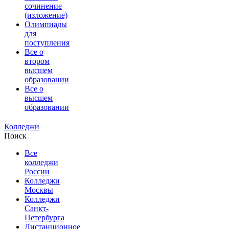
сочинение
(изложение)
Олимпиады
для
поступления
Все о
втором
высшем
образовании
Все о
высшем
образовании
Колледжи
Поиск
Все
колледжи
России
Колледжи
Москвы
Колледжи
Санкт-
Петербурга
Дистанционное