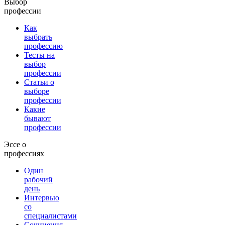
Выбор
профессии
Как
выбрать
профессию
Тесты на
выбор
профессии
Статьи о
выборе
профессии
Какие
бывают
профессии
Эссе о
профессиях
Один
рабочий
день
Интервью
со
специалистами
Сочинения