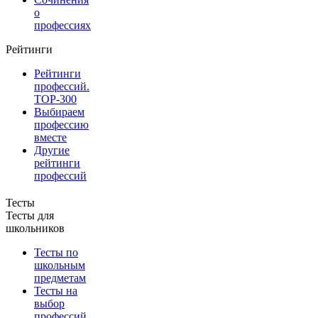
о
профессиях
Рейтинги
Рейтинги
профессий.
TOP-300
Выбираем
профессию
вместе
Другие
рейтинги
профессий
Тесты
Тесты для
школьников
Тесты по
школьным
предметам
Тесты на
выбор
профессий