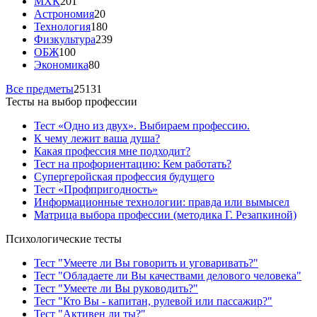
МХК
201
Астрономия
20
Технология
180
Физкультура
239
ОБЖ
100
Экономика
80
Все предметы
25131
Тесты на выбор профессии
Тест «Одно из двух». Выбираем профессию.
К чему лежит ваша душа?
Какая профессия мне подходит?
Тест на профориентацию: Кем работать?
Супергеройская профессия будущего
Тест «Профпригодность»
Информационные технологии: правда или вымысел
Матрица выбора профессии (методика Г. Резапкиной)
Психологические тесты
Тест "Умеете ли Вы говорить и уговаривать?"
Тест "Обладаете ли Вы качествами делового человека"
Тест "Умеете ли Вы руководить?"
Тест "Кто Вы - капитан, рулевой или пассажир?"
Тест "Активен ли ты?"