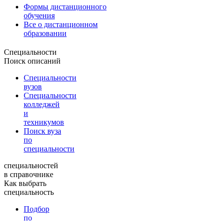
Формы дистанционного
обучения
Все о дистанционном
образовании
Специальности
Поиск описаний
Специальности
вузов
Специальности
колледжей
и
техникумов
Поиск вуза
по
специальности
специальностей
в справочнике
Как выбрать
специальность
Подбор
по