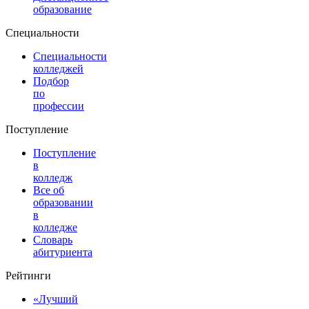
образование
Специальности
Специальности
колледжей
Подбор
по
профессии
Поступление
Поступление
в
колледж
Все об
образовании
в
колледже
Словарь
абитуриента
Рейтинги
«Лучший