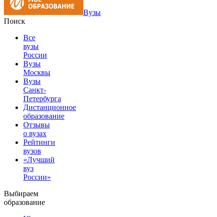
Вузы
Поиск
Все
вузы
России
Вузы
Москвы
Вузы
Санкт-
Петербурга
Дистанционное
образование
Отзывы
о вузах
Рейтинги
вузов
«Лучший
вуз
России»
Выбираем
образование