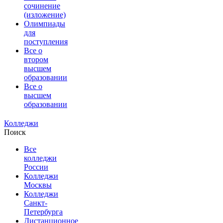
сочинение
(изложение)
Олимпиады
для
поступления
Все о
втором
высшем
образовании
Все о
высшем
образовании
Колледжи
Поиск
Все
колледжи
России
Колледжи
Москвы
Колледжи
Санкт-
Петербурга
Дистанционное