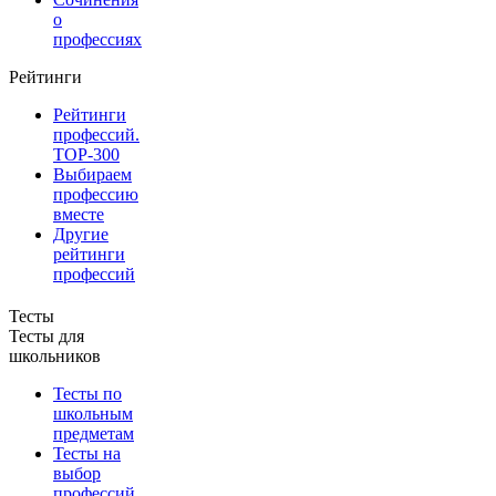
о
профессиях
Рейтинги
Рейтинги
профессий.
TOP-300
Выбираем
профессию
вместе
Другие
рейтинги
профессий
Тесты
Тесты для
школьников
Тесты по
школьным
предметам
Тесты на
выбор
профессий