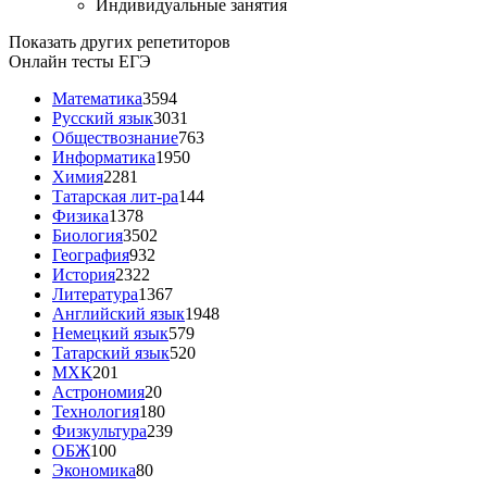
Индивидуальные занятия
Показать других репетиторов
Онлайн тесты ЕГЭ
Математика
3594
Русский язык
3031
Обществознание
763
Информатика
1950
Химия
2281
Татарская лит-ра
144
Физика
1378
Биология
3502
География
932
История
2322
Литература
1367
Английский язык
1948
Немецкий язык
579
Татарский язык
520
МХК
201
Астрономия
20
Технология
180
Физкультура
239
ОБЖ
100
Экономика
80