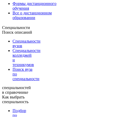
Формы дистанционного
обучения
Все о дистанционном
образовании
Специальности
Поиск описаний
Специальности
вузов
Специальности
колледжей
и
техникумов
Поиск вуза
по
специальности
специальностей
в справочнике
Как выбрать
специальность
Подбор
по