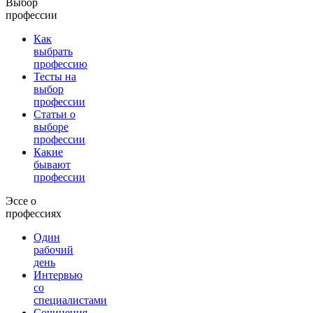
Выбор
профессии
Как
выбрать
профессию
Тесты на
выбор
профессии
Статьи о
выборе
профессии
Какие
бывают
профессии
Эссе о
профессиях
Один
рабочий
день
Интервью
со
специалистами
Сочинения