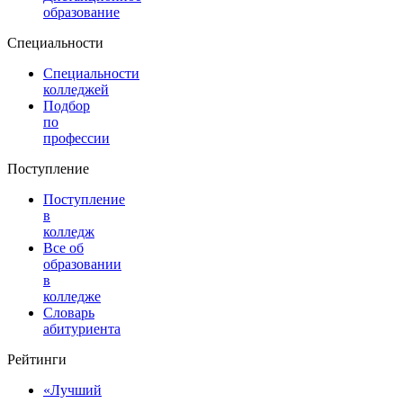
образование
Специальности
Специальности
колледжей
Подбор
по
профессии
Поступление
Поступление
в
колледж
Все об
образовании
в
колледже
Словарь
абитуриента
Рейтинги
«Лучший