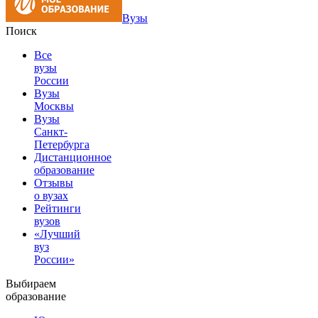
Вузы
Поиск
Все
вузы
России
Вузы
Москвы
Вузы
Санкт-
Петербурга
Дистанционное
образование
Отзывы
о вузах
Рейтинги
вузов
«Лучший
вуз
России»
Выбираем
образование