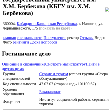
Х.М. Бербекова
(КБГУ им. Х.М.
Бербекова)
360004,
Кабардино-Балкарская Республика
, г. Нальчик, ул.
Чернышевского, 175
(показать на карте)
главная
специальности
Поступление
ректор
Отзывы
Видео
Фото
рейтинги
Доска вопросов
Гостиничное дело
Описание в справочнике
Смотреть магистратуру
Найти в
других вузах
Группа
Сервис и туризм
(старая группа «Сфера
специальностей
обслуживания»)
Код специальности
43.03.03 (старый код - 101100.62)
Уровень
Бакалавриат
образования
Институт социальной работы, сервиса и
Факультет
туризма