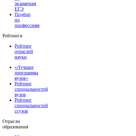
экзаменам
ЕГЭ
Подбор
по
профессиям
Рейтинги
Рейтинг
отраслей
науки
«Лучшие
программы
вузов»
Рейтинг
специальностей
вузов
Рейтинг
специальностей
ссузов
Отрасли
образования