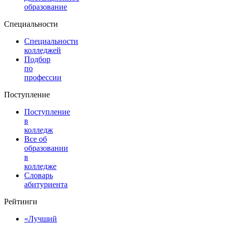
образование
Специальности
Специальности
колледжей
Подбор
по
профессии
Поступление
Поступление
в
колледж
Все об
образовании
в
колледже
Словарь
абитуриента
Рейтинги
«Лучший