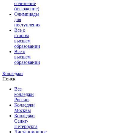
сочинение
(изложение)
Олимпиады
для
поступления
Все о
втором
высшем
образовании
Все о
высшем
образовании
Колледжи
Поиск
Все
колледжи
России
Колледжи
Москвы
Колледжи
Санкт-
Петербурга
Дистанционное