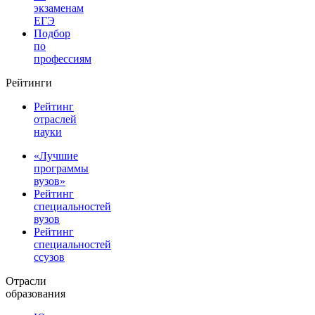
экзаменам
ЕГЭ
Подбор
по
профессиям
Рейтинги
Рейтинг
отраслей
науки
«Лучшие
программы
вузов»
Рейтинг
специальностей
вузов
Рейтинг
специальностей
ссузов
Отрасли
образования