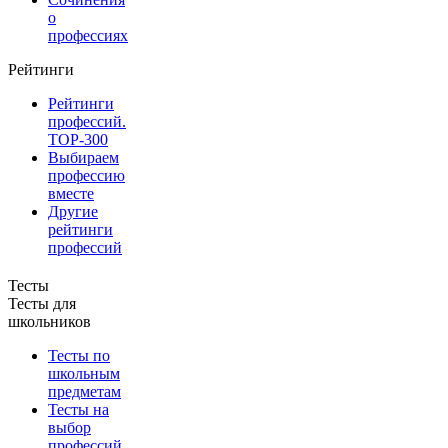
о
профессиях
Рейтинги
Рейтинги
профессий.
TOP-300
Выбираем
профессию
вместе
Другие
рейтинги
профессий
Тесты
Тесты для
школьников
Тесты по
школьным
предметам
Тесты на
выбор
профессий