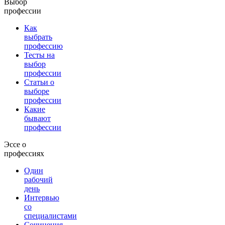
Выбор
профессии
Как
выбрать
профессию
Тесты на
выбор
профессии
Статьи о
выборе
профессии
Какие
бывают
профессии
Эссе о
профессиях
Один
рабочий
день
Интервью
со
специалистами
Сочинения