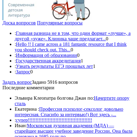
Доска вопросов
Популярные вопросы
:
Главная разница не в том, что один формат «лучше», а
другой «хуже». Клиника чаще предлагает...
0
:
Hello !! I came across a 181 fantastic resource that I think
you should check out. This...
0
:
Информация об образовании
0
:
Государственная аккредитация
1
:
Узнать результаты ЕГЭ прошлых лет
1
:
Запрос
0
Задать вопрос
Задано 5916 вопросов
Последние комментарии
Эльвира Клеопатра болгова Джан по:
Начертите опору
сталь
Екатерина :
Профессия психолог-сексолог довольно
интересная. Спасибо за интервью!) Вот здесь -...
:
супер!!!!!!!!!!!!!!!!!!!!!!!!!!!!!!!!!!!!!!!!!!
Иван:
Московская духовная академия (МДА) —
старейшее высшее учебное заведение России. Она была
основана в 1685 году по...