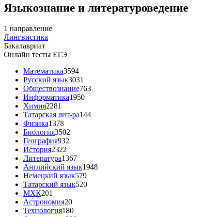
Языкознание и литературоведение
1 направление
Лингвистика
Бакалавриат
Онлайн тесты ЕГЭ
Математика
3594
Русский язык
3031
Обществознание
763
Информатика
1950
Химия
2281
Татарская лит-ра
144
Физика
1378
Биология
3502
География
932
История
2322
Литература
1367
Английский язык
1948
Немецкий язык
579
Татарский язык
520
МХК
201
Астрономия
20
Технология
180