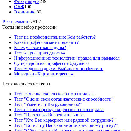
Физкультура
239
ОБЖ
100
Экономика
80
Все предметы
25131
Тесты на выбор профессии
Тест на профориентацию: Кем работать?
Какая профессия мне подходит?
К чему лежит ваша душа?
Тест «Профпригодность»
Информационные технологии: правда или вымысел
Супергеройская профессия будущего
Тест «Одно из двух». Выбираем профессию.
Методика «Карта интересов»
Психологические тесты
Тест «Оценка творческого потенциала»
Тест "Оцени свои организаторские способности"
Тест "Умеете ли Вы руководить?"
Тест на самооценку творческого потенциала
Тест "Насколько Вы решительны?"
Тест "Кто Вы: карьерист или рядовой сотрудник?"
Тест "Есть ли у Вас склонность к деловому риску?"
Тест "Обладаете ли Вы качествами делового человека"