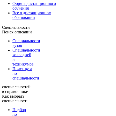
Формы дистанционного
обучения
Все о дистанционном
образовании
Специальности
Поиск описаний
Специальности
вузов
Специальности
колледжей
и
техникумов
Поиск вуза
по
специальности
специальностей
в справочнике
Как выбрать
специальность
Подбор
по