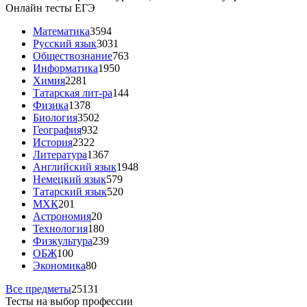
Онлайн тесты ЕГЭ
Математика
3594
Русский язык
3031
Обществознание
763
Информатика
1950
Химия
2281
Татарская лит-ра
144
Физика
1378
Биология
3502
География
932
История
2322
Литература
1367
Английский язык
1948
Немецкий язык
579
Татарский язык
520
МХК
201
Астрономия
20
Технология
180
Физкультура
239
ОБЖ
100
Экономика
80
Все предметы
25131
Тесты на выбор профессии