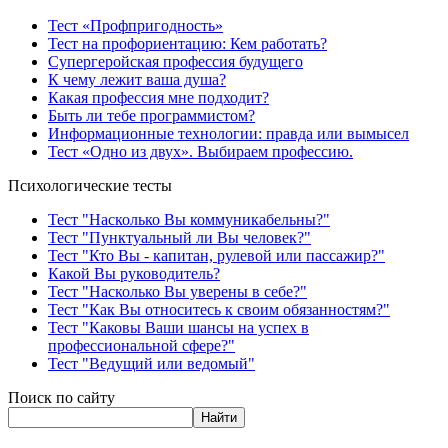
Тест «Профпригодность»
Тест на профориентацию: Кем работать?
Супергеройская профессия будущего
К чему лежит ваша душа?
Какая профессия мне подходит?
Быть ли тебе программистом?
Информационные технологии: правда или вымысел
Тест «Одно из двух». Выбираем профессию.
Психологические тесты
Тест "Насколько Вы коммуникабельны?"
Тест "Пунктуальный ли Вы человек?"
Тест "Кто Вы - капитан, рулевой или пассажир?"
Какой Вы руководитель?
Тест "Насколько Вы уверены в себе?"
Тест "Как Вы относитесь к своим обязанностям?"
Тест "Каковы Ваши шансы на успех в
профессиональной сфере?"
Тест "Ведущий или ведомый"
Поиск по сайту
Найти