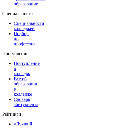
образование
Специальности
Специальности
колледжей
Подбор
по
профессии
Поступление
Поступление
в
колледж
Все об
образовании
в
колледже
Словарь
абитуриента
Рейтинги
«Лучший