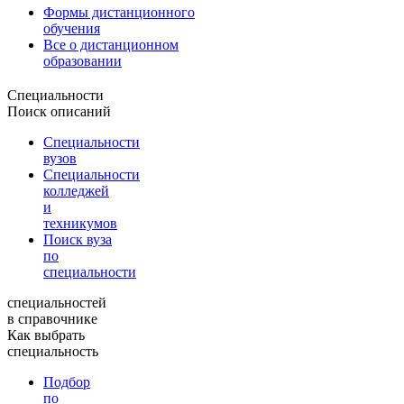
Формы дистанционного
обучения
Все о дистанционном
образовании
Специальности
Поиск описаний
Специальности
вузов
Специальности
колледжей
и
техникумов
Поиск вуза
по
специальности
специальностей
в справочнике
Как выбрать
специальность
Подбор
по