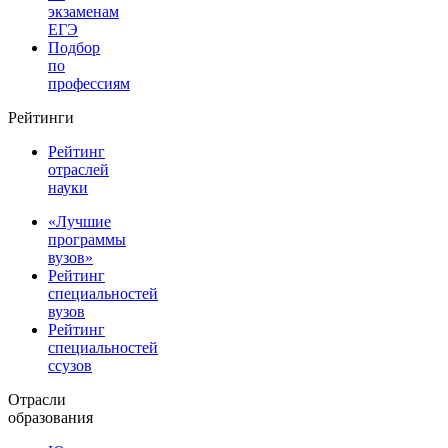
экзаменам
ЕГЭ
Подбор
по
профессиям
Рейтинги
Рейтинг
отраслей
науки
«Лучшие
программы
вузов»
Рейтинг
специальностей
вузов
Рейтинг
специальностей
ссузов
Отрасли
образования