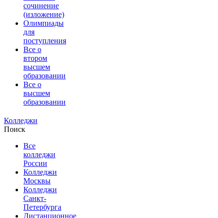
сочинение
(изложение)
Олимпиады
для
поступления
Все о
втором
высшем
образовании
Все о
высшем
образовании
Колледжи
Поиск
Все
колледжи
России
Колледжи
Москвы
Колледжи
Санкт-
Петербурга
Дистанционное