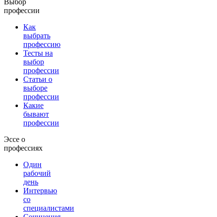
Выбор
профессии
Как
выбрать
профессию
Тесты на
выбор
профессии
Статьи о
выборе
профессии
Какие
бывают
профессии
Эссе о
профессиях
Один
рабочий
день
Интервью
со
специалистами
Сочинения