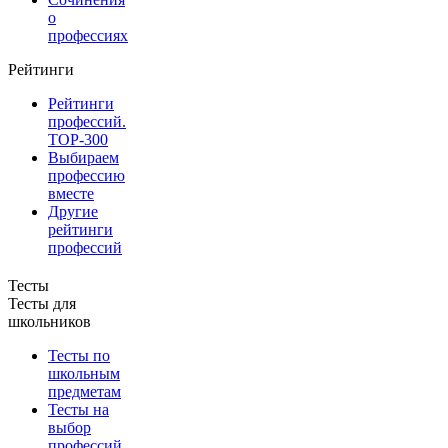
о
профессиях
Рейтинги
Рейтинги
профессий.
TOP-300
Выбираем
профессию
вместе
Другие
рейтинги
профессий
Тесты
Тесты для
школьников
Тесты по
школьным
предметам
Тесты на
выбор
профессий