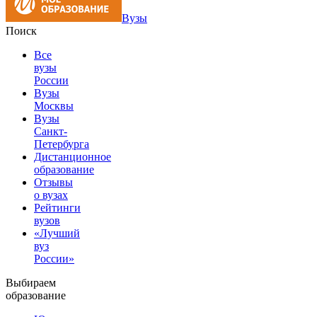
Вузы
Поиск
Все
вузы
России
Вузы
Москвы
Вузы
Санкт-
Петербурга
Дистанционное
образование
Отзывы
о вузах
Рейтинги
вузов
«Лучший
вуз
России»
Выбираем
образование