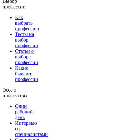
Выбор
профессии
Как
выбрать
профессию
Тесты на
выбор
профессии
Статьи о
выборе
профессии
Какие
бывают
профессии
Эссе о
профессиях
Один
рабочий
день
Интервью
со
специалистами
Сочинения