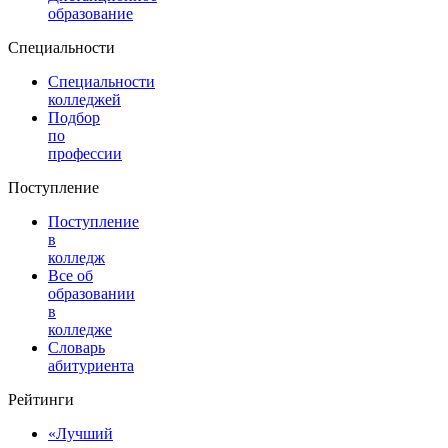
образование
Специальности
Специальности
колледжей
Подбор
по
профессии
Поступление
Поступление
в
колледж
Все об
образовании
в
колледже
Словарь
абитуриента
Рейтинги
«Лучший