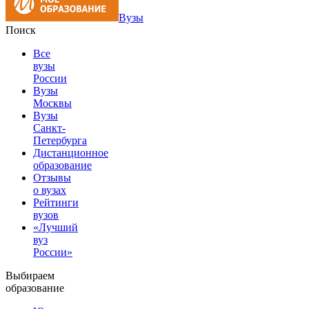
Вузы
Поиск
Все
вузы
России
Вузы
Москвы
Вузы
Санкт-
Петербурга
Дистанционное
образование
Отзывы
о вузах
Рейтинги
вузов
«Лучший
вуз
России»
Выбираем
образование