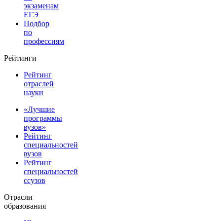
экзаменам
ЕГЭ
Подбор
по
профессиям
Рейтинги
Рейтинг
отраслей
науки
«Лучшие
программы
вузов»
Рейтинг
специальностей
вузов
Рейтинг
специальностей
ссузов
Отрасли
образования