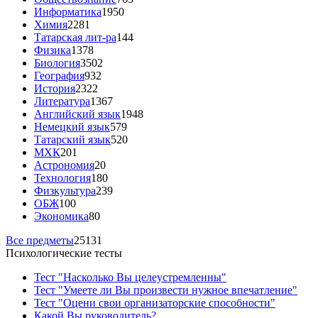
Информатика
1950
Химия
2281
Татарская лит-ра
144
Физика
1378
Биология
3502
География
932
История
2322
Литература
1367
Английский язык
1948
Немецкий язык
579
Татарский язык
520
МХК
201
Астрономия
20
Технология
180
Физкультура
239
ОБЖ
100
Экономика
80
Все предметы
25131
Психологические тесты
Тест "Насколько Вы целеустремленны"
Тест "Умеете ли Вы произвести нужное впечатление"
Тест "Оцени свои организаторские способности"
Какой Вы руководитель?