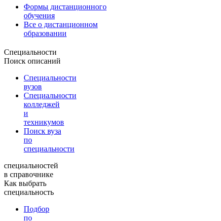
Формы дистанционного
обучения
Все о дистанционном
образовании
Специальности
Поиск описаний
Специальности
вузов
Специальности
колледжей
и
техникумов
Поиск вуза
по
специальности
специальностей
в справочнике
Как выбрать
специальность
Подбор
по