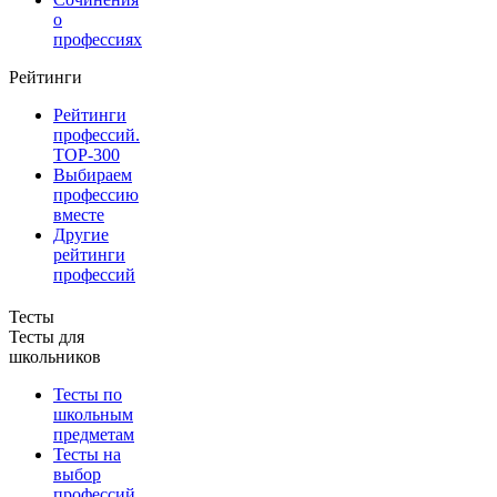
о
профессиях
Рейтинги
Рейтинги
профессий.
TOP-300
Выбираем
профессию
вместе
Другие
рейтинги
профессий
Тесты
Тесты для
школьников
Тесты по
школьным
предметам
Тесты на
выбор
профессий