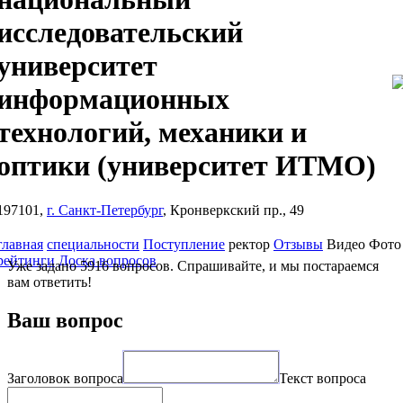
исследовательский
университет
информационных
технологий, механики и
оптики
(университет ИТМО)
197101,
г. Санкт-Петербург
, Кронверкский пр., 49
главная
специальности
Поступление
ректор
Отзывы
Видео
Фото
рейтинги
Доска вопросов
Уже задано 5916 вопросов. Спрашивайте, и мы постараемся
вам ответить!
Ваш вопрос
Заголовок вопроса
Текст вопроса