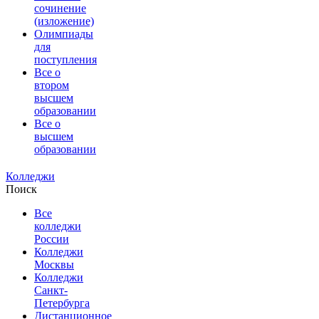
сочинение
(изложение)
Олимпиады
для
поступления
Все о
втором
высшем
образовании
Все о
высшем
образовании
Колледжи
Поиск
Все
колледжи
России
Колледжи
Москвы
Колледжи
Санкт-
Петербурга
Дистанционное