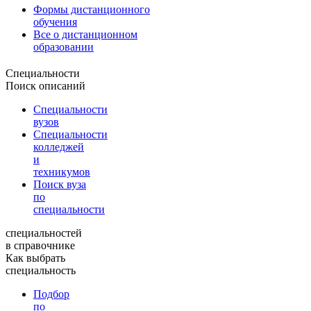
Формы дистанционного
обучения
Все о дистанционном
образовании
Специальности
Поиск описаний
Специальности
вузов
Специальности
колледжей
и
техникумов
Поиск вуза
по
специальности
специальностей
в справочнике
Как выбрать
специальность
Подбор
по