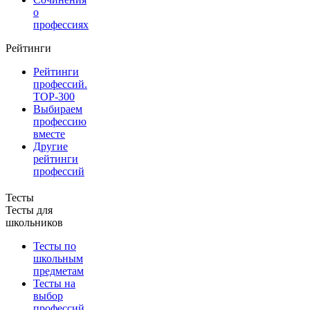
о
профессиях
Рейтинги
Рейтинги
профессий.
TOP-300
Выбираем
профессию
вместе
Другие
рейтинги
профессий
Тесты
Тесты для
школьников
Тесты по
школьным
предметам
Тесты на
выбор
профессий