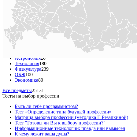
Татарская лит-ра
144
Физика
1378
Биология
3502
География
932
История
2322
Литература
1367
Английский язык
1948
Немецкий язык
579
Татарский язык
520
МХК
201
Астрономия
20
Технология
180
Физкультура
239
ОБЖ
100
Экономика
80
Все предметы
25131
Тесты на выбор профессии
Быть ли тебе программистом?
Тест «Определение типа будущей профессии»
Матрица выбора профессии (методика Г. Резапкиной)
Тест "Готовы ли Вы к выбору профессии?"
Информационные технологии: правда или вымысел
К чему лежит ваша душа?