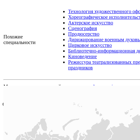
Технология художественного оф
Хореографическое исполнительс
Актерское искусство
Сценография
Продюсерство
Похожие
Дирижирование военным духовы
специальности
Цирковое искусство
Библиотечно-информационная де
Киноведение
Режиссура театрализованных пр
праздников
Материал подготовлен сайтом
www.moeobrazovanie.ru
Любое использование материала
страницы
допускается только
согласия редакции.
Онлайн тесты ЕГЭ
Математика
3594
Русский язык
3031
Обществознание
763
Информатика
1950
Химия
2281