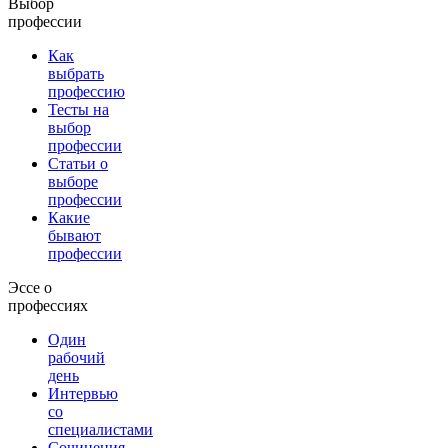
Выбор
профессии
Как
выбрать
профессию
Тесты на
выбор
профессии
Статьи о
выборе
профессии
Какие
бывают
профессии
Эссе о
профессиях
Один
рабочий
день
Интервью
со
специалистами
Сочинения