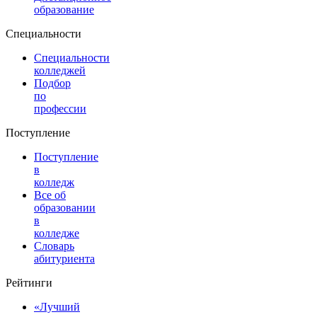
образование
Специальности
Специальности
колледжей
Подбор
по
профессии
Поступление
Поступление
в
колледж
Все об
образовании
в
колледже
Словарь
абитуриента
Рейтинги
«Лучший