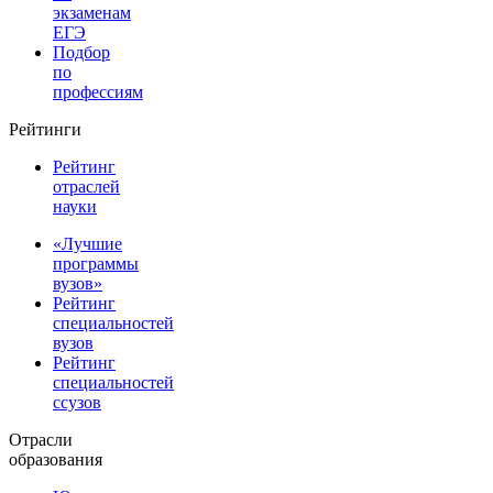
экзаменам
ЕГЭ
Подбор
по
профессиям
Рейтинги
Рейтинг
отраслей
науки
«Лучшие
программы
вузов»
Рейтинг
специальностей
вузов
Рейтинг
специальностей
ссузов
Отрасли
образования