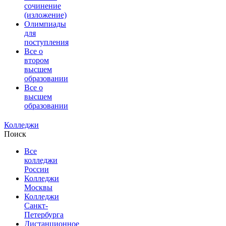
сочинение
(изложение)
Олимпиады
для
поступления
Все о
втором
высшем
образовании
Все о
высшем
образовании
Колледжи
Поиск
Все
колледжи
России
Колледжи
Москвы
Колледжи
Санкт-
Петербурга
Дистанционное