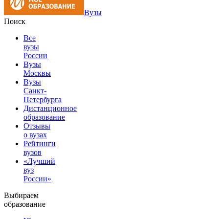
Вузы
Поиск
Все
вузы
России
Вузы
Москвы
Вузы
Санкт-
Петербурга
Дистанционное
образование
Отзывы
о вузах
Рейтинги
вузов
«Лучший
вуз
России»
Выбираем
образование