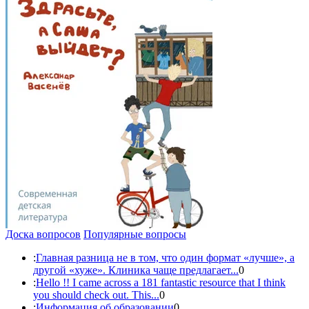
Доска вопросов
Популярные вопросы
:
Главная разница не в том, что один формат «лучше», а
другой «хуже». Клиника чаще предлагает...
0
:
Hello !! I came across a 181 fantastic resource that I think
you should check out. This...
0
:
Информация об образовании
0