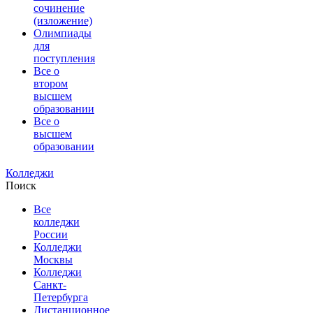
сочинение
(изложение)
Олимпиады
для
поступления
Все о
втором
высшем
образовании
Все о
высшем
образовании
Колледжи
Поиск
Все
колледжи
России
Колледжи
Москвы
Колледжи
Санкт-
Петербурга
Дистанционное