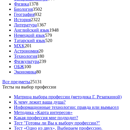
Физика
1378
Биология
3502
География
932
История
2322
Литература
1367
Английский язык
1948
Немецкий язык
579
Татарский язык
520
МХК
201
Астрономия
20
Технология
180
Физкультура
239
ОБЖ
100
Экономика
80
Все предметы
25131
Тесты на выбор профессии
Матрица выбора профессии (методика Г. Резапкиной)
К чему лежит ваша душа?
Информационные технологии: правда или вымысел
Методика «Карта интересов»
Какая профессия мне подходит?
Тест "Готовы ли Вы к выбору профессии?"
Тест «Одно из двух». Выбираем профессию.