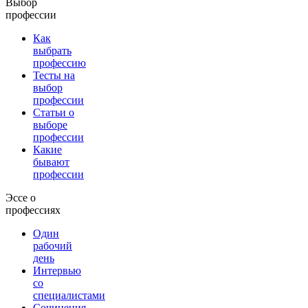
Выбор
профессии
Как
выбрать
профессию
Тесты на
выбор
профессии
Статьи о
выборе
профессии
Какие
бывают
профессии
Эссе о
профессиях
Один
рабочий
день
Интервью
со
специалистами
Сочинения