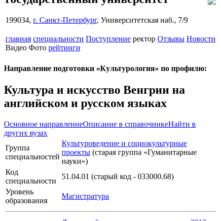
199034,
г. Санкт-Петербург
, Университетская наб., 7/9
главная
специальности
Поступление
ректор
Отзывы
Новости
Видео
Фото
рейтинги
Направление подготовки «Культурология» по профилю:
Культура и искусство Венгрии на
английском и русском языках
Основное направление
Описание в справочнике
Найти в
других вузах
Культуроведение и социокультурные
Группа
проекты
(старая группа «Гуманитарные
специальностей
науки»)
Код
51.04.01 (старый код - 033000.68)
специальности
Уровень
Магистратура
образования