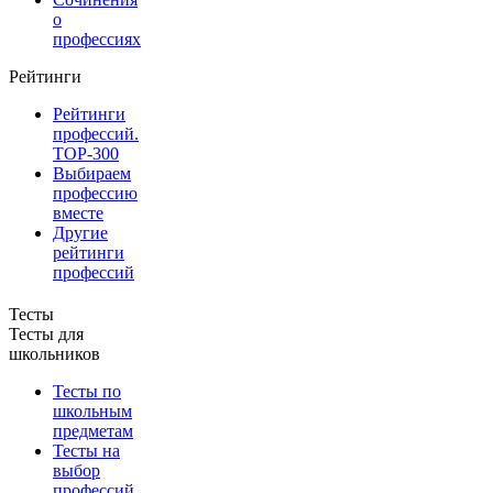
о
профессиях
Рейтинги
Рейтинги
профессий.
TOP-300
Выбираем
профессию
вместе
Другие
рейтинги
профессий
Тесты
Тесты для
школьников
Тесты по
школьным
предметам
Тесты на
выбор
профессий