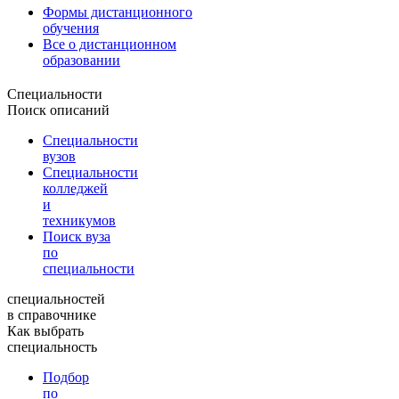
Формы дистанционного
обучения
Все о дистанционном
образовании
Специальности
Поиск описаний
Специальности
вузов
Специальности
колледжей
и
техникумов
Поиск вуза
по
специальности
специальностей
в справочнике
Как выбрать
специальность
Подбор
по