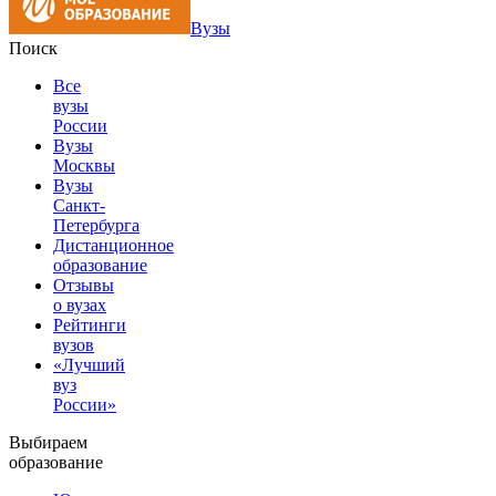
Вузы
Поиск
Все
вузы
России
Вузы
Москвы
Вузы
Санкт-
Петербурга
Дистанционное
образование
Отзывы
о вузах
Рейтинги
вузов
«Лучший
вуз
России»
Выбираем
образование