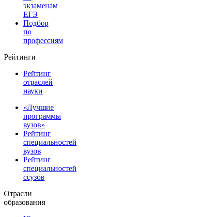
экзаменам
ЕГЭ
Подбор
по
профессиям
Рейтинги
Рейтинг
отраслей
науки
«Лучшие
программы
вузов»
Рейтинг
специальностей
вузов
Рейтинг
специальностей
ссузов
Отрасли
образования