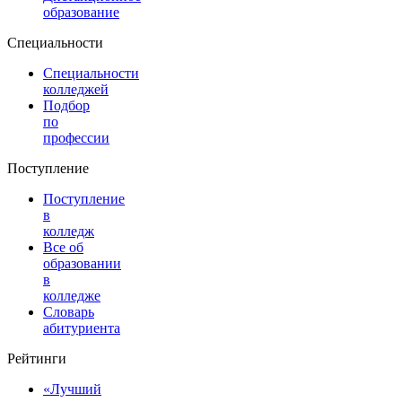
образование
Специальности
Специальности
колледжей
Подбор
по
профессии
Поступление
Поступление
в
колледж
Все об
образовании
в
колледже
Словарь
абитуриента
Рейтинги
«Лучший