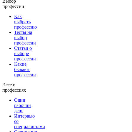
Выбор
профессии
Как
выбрать
профессию
Тесты на
выбор
профессии
Статьи о
выборе
профессии
Какие
бывают
профессии
Эссе о
профессиях
Один
рабочий
день
Интервью
со
специалистами
Сочинения