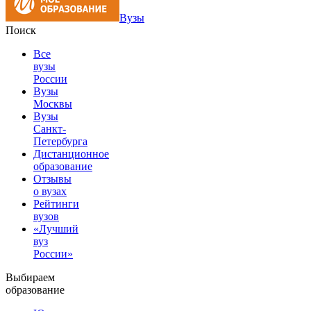
Вузы
Поиск
Все
вузы
России
Вузы
Москвы
Вузы
Санкт-
Петербурга
Дистанционное
образование
Отзывы
о вузах
Рейтинги
вузов
«Лучший
вуз
России»
Выбираем
образование