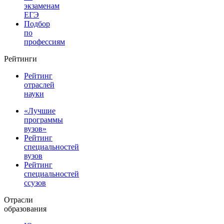
экзаменам
ЕГЭ
Подбор
по
профессиям
Рейтинги
Рейтинг
отраслей
науки
«Лучшие
программы
вузов»
Рейтинг
специальностей
вузов
Рейтинг
специальностей
ссузов
Отрасли
образования