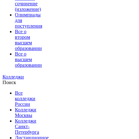
сочинение
(изложение)
Олимпиады
для
поступления
Все о
втором
высшем
образовании
Все о
высшем
образовании
Колледжи
Поиск
Все
колледжи
России
Колледжи
Москвы
Колледжи
Санкт-
Петербурга
Дистанционное