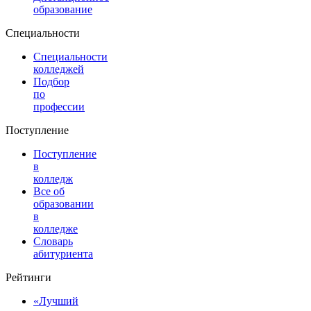
образование
Специальности
Специальности
колледжей
Подбор
по
профессии
Поступление
Поступление
в
колледж
Все об
образовании
в
колледже
Словарь
абитуриента
Рейтинги
«Лучший