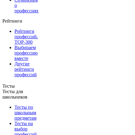
о
профессиях
Рейтинги
Рейтинги
профессий.
TOP-300
Выбираем
профессию
вместе
Другие
рейтинги
профессий
Тесты
Тесты для
школьников
Тесты по
школьным
предметам
Тесты на
выбор
профессий