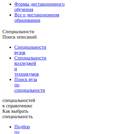
Формы дистанционного
обучения
Все о дистанционном
образовании
Специальности
Поиск описаний
Специальности
вузов
Специальности
колледжей
и
техникумов
Поиск вуза
по
специальности
специальностей
в справочнике
Как выбрать
специальность
Подбор
по