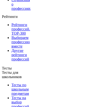
о
профессиях
Рейтинги
Рейтинги
профессий.
TOP-300
Выбираем
профессию
вместе
Другие
рейтинги
профессий
Тесты
Тесты для
школьников
Тесты по
школьным
предметам
Тесты на
выбор
профессий