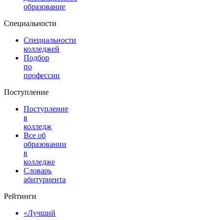
образование
Специальности
Специальности
колледжей
Подбор
по
профессии
Поступление
Поступление
в
колледж
Все об
образовании
в
колледже
Словарь
абитуриента
Рейтинги
«Лучший