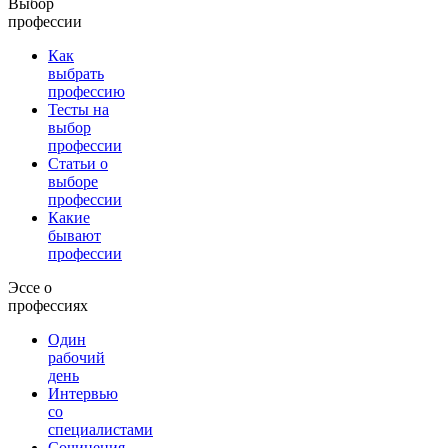
Выбор
профессии
Как
выбрать
профессию
Тесты на
выбор
профессии
Статьи о
выборе
профессии
Какие
бывают
профессии
Эссе о
профессиях
Один
рабочий
день
Интервью
со
специалистами
Сочинения