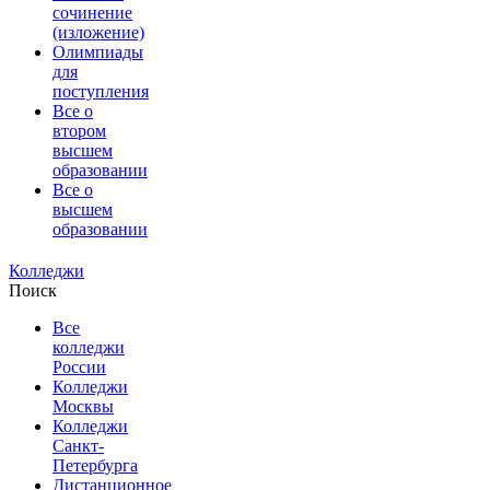
сочинение
(изложение)
Олимпиады
для
поступления
Все о
втором
высшем
образовании
Все о
высшем
образовании
Колледжи
Поиск
Все
колледжи
России
Колледжи
Москвы
Колледжи
Санкт-
Петербурга
Дистанционное