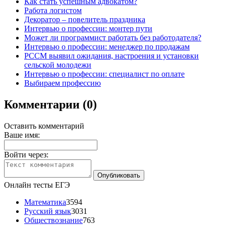
Как стать успешным адвокатом?
Работа логистом
Декоратор – повелитель праздника
Интервью о профессии: монтер пути
Может ли программист работать без работодателя?
Интервью о профессии: менеджер по продажам
РССМ выявил ожидания, настроения и установки
сельской молодежи
Интервью о профессии: специалист по оплате
Выбираем профессию
Комментарии (0)
Оставить комментарий
Ваше имя:
Войти через:
Онлайн тесты ЕГЭ
Математика
3594
Русский язык
3031
Обществознание
763