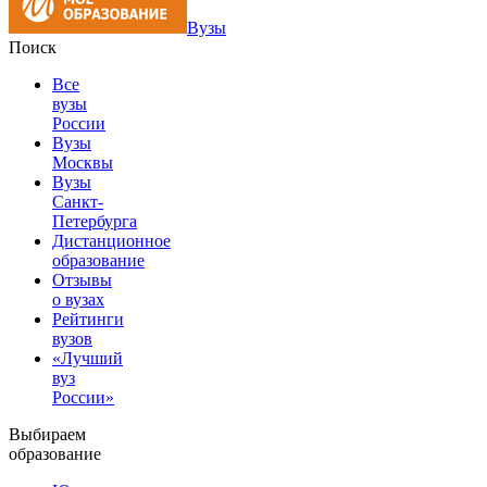
Вузы
Поиск
Все
вузы
России
Вузы
Москвы
Вузы
Санкт-
Петербурга
Дистанционное
образование
Отзывы
о вузах
Рейтинги
вузов
«Лучший
вуз
России»
Выбираем
образование