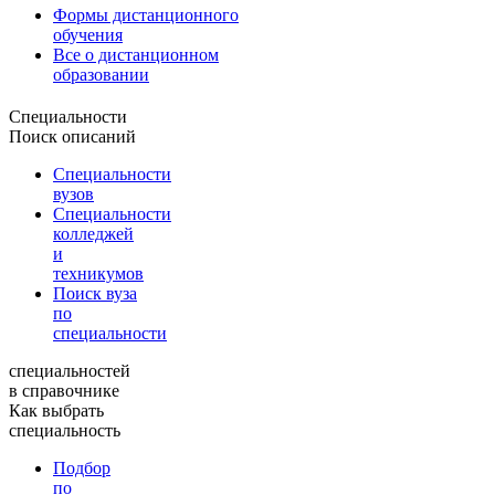
Формы дистанционного
обучения
Все о дистанционном
образовании
Специальности
Поиск описаний
Специальности
вузов
Специальности
колледжей
и
техникумов
Поиск вуза
по
специальности
специальностей
в справочнике
Как выбрать
специальность
Подбор
по