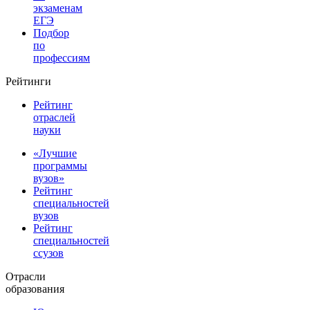
экзаменам
ЕГЭ
Подбор
по
профессиям
Рейтинги
Рейтинг
отраслей
науки
«Лучшие
программы
вузов»
Рейтинг
специальностей
вузов
Рейтинг
специальностей
ссузов
Отрасли
образования