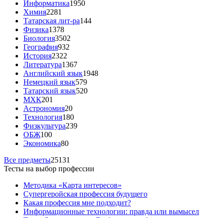
Информатика
1950
Химия
2281
Татарская лит-ра
144
Физика
1378
Биология
3502
География
932
История
2322
Литература
1367
Английский язык
1948
Немецкий язык
579
Татарский язык
520
МХК
201
Астрономия
20
Технология
180
Физкультура
239
ОБЖ
100
Экономика
80
Все предметы
25131
Тесты на выбор профессии
Методика «Карта интересов»
Супергеройская профессия будущего
Какая профессия мне подходит?
Информационные технологии: правда или вымысел