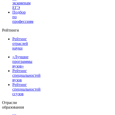
экзаменам
ЕГЭ
Подбор
по
профессиям
Рейтинги
Рейтинг
отраслей
науки
«Лучшие
программы
вузов»
Рейтинг
специальностей
вузов
Рейтинг
специальностей
ссузов
Отрасли
образования