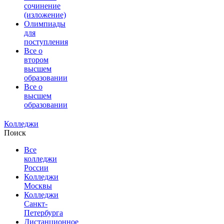
сочинение
(изложение)
Олимпиады
для
поступления
Все о
втором
высшем
образовании
Все о
высшем
образовании
Колледжи
Поиск
Все
колледжи
России
Колледжи
Москвы
Колледжи
Санкт-
Петербурга
Дистанционное