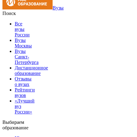
Вузы
Поиск
Все
вузы
России
Вузы
Москвы
Вузы
Санкт-
Петербурга
Дистанционное
образование
Отзывы
о вузах
Рейтинги
вузов
«Лучший
вуз
России»
Выбираем
образование