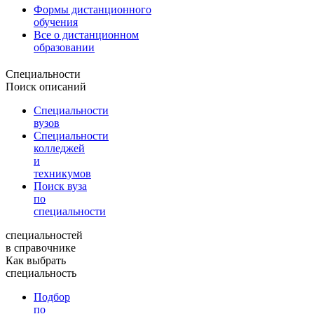
Формы дистанционного
обучения
Все о дистанционном
образовании
Специальности
Поиск описаний
Специальности
вузов
Специальности
колледжей
и
техникумов
Поиск вуза
по
специальности
специальностей
в справочнике
Как выбрать
специальность
Подбор
по