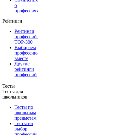
о
профессиях
Рейтинги
Рейтинги
профессий.
TOP-300
Выбираем
профессию
вместе
Другие
рейтинги
профессий
Тесты
Тесты для
школьников
Тесты по
школьным
предметам
Тесты на
выбор
профессий