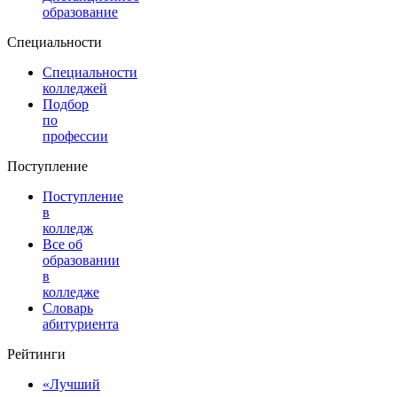
образование
Специальности
Специальности
колледжей
Подбор
по
профессии
Поступление
Поступление
в
колледж
Все об
образовании
в
колледже
Словарь
абитуриента
Рейтинги
«Лучший