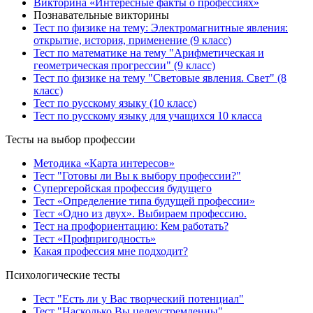
Викторина «Интересные факты о профессиях»
Познавательные викторины
Тест по физике на тему: Электромагнитные явления:
открытие, история, применение (9 класс)
Тест по математике на тему "Арифметическая и
геометрическая прогрессии" (9 класс)
Тест по физике на тему "Световые явления. Свет" (8
класс)
Тест по русскому языку (10 класс)
Тест по русскому языку для учащихся 10 класса
Тесты на выбор профессии
Методика «Карта интересов»
Тест "Готовы ли Вы к выбору профессии?"
Супергеройская профессия будущего
Тест «Определение типа будущей профессии»
Тест «Одно из двух». Выбираем профессию.
Тест на профориентацию: Кем работать?
Тест «Профпригодность»
Какая профессия мне подходит?
Психологические тесты
Тест "Есть ли у Вас творческий потенциал"
Тест "Насколько Вы целеустремленны"