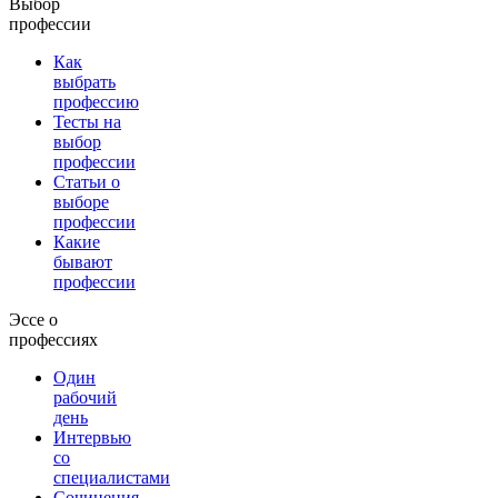
Выбор
профессии
Как
выбрать
профессию
Тесты на
выбор
профессии
Статьи о
выборе
профессии
Какие
бывают
профессии
Эссе о
профессиях
Один
рабочий
день
Интервью
со
специалистами
Сочинения