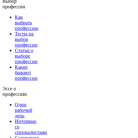
Выбор
профессии
Как
выбрать
профессию
Тесты на
выбор
профессии
Статьи о
выборе
профессии
Какие
бывают
профессии
Эссе о
профессиях
Один
рабочий
день
Интервью
со
специалистами
Сочинения