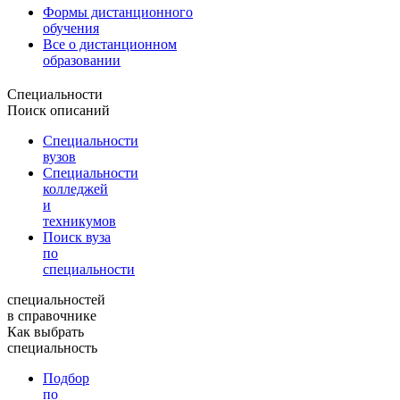
Формы дистанционного
обучения
Все о дистанционном
образовании
Специальности
Поиск описаний
Специальности
вузов
Специальности
колледжей
и
техникумов
Поиск вуза
по
специальности
специальностей
в справочнике
Как выбрать
специальность
Подбор
по