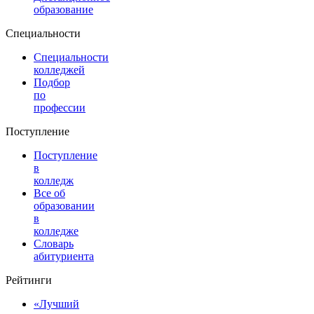
образование
Специальности
Специальности
колледжей
Подбор
по
профессии
Поступление
Поступление
в
колледж
Все об
образовании
в
колледже
Словарь
абитуриента
Рейтинги
«Лучший