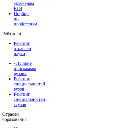
экзаменам
ЕГЭ
Подбор
по
профессиям
Рейтинги
Рейтинг
отраслей
науки
«Лучшие
программы
вузов»
Рейтинг
специальностей
вузов
Рейтинг
специальностей
ссузов
Отрасли
образования