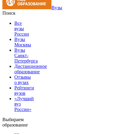
Вузы
Поиск
Все
вузы
России
Вузы
Москвы
Вузы
Санкт-
Петербурга
Дистанционное
образование
Отзывы
о вузах
Рейтинги
вузов
«Лучший
вуз
России»
Выбираем
образование