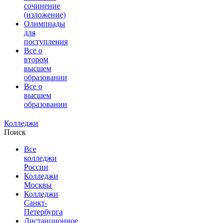
сочинение
(изложение)
Олимпиады
для
поступления
Все о
втором
высшем
образовании
Все о
высшем
образовании
Колледжи
Поиск
Все
колледжи
России
Колледжи
Москвы
Колледжи
Санкт-
Петербурга
Дистанционное