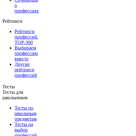
о
профессиях
Рейтинги
Рейтинги
профессий.
TOP-300
Выбираем
профессию
вместе
Другие
рейтинги
профессий
Тесты
Тесты для
школьников
Тесты по
школьным
предметам
Тесты на
выбор
профессий