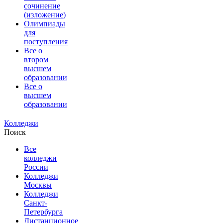
сочинение
(изложение)
Олимпиады
для
поступления
Все о
втором
высшем
образовании
Все о
высшем
образовании
Колледжи
Поиск
Все
колледжи
России
Колледжи
Москвы
Колледжи
Санкт-
Петербурга
Дистанционное