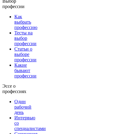
Выбор
профессии
Как
выбрать
профессию
Тесты на
выбор
профессии
Статьи о
выборе
профессии
Какие
бывают
профессии
Эссе о
профессиях
Один
рабочий
день
Интервью
со
специалистами
Сочинения