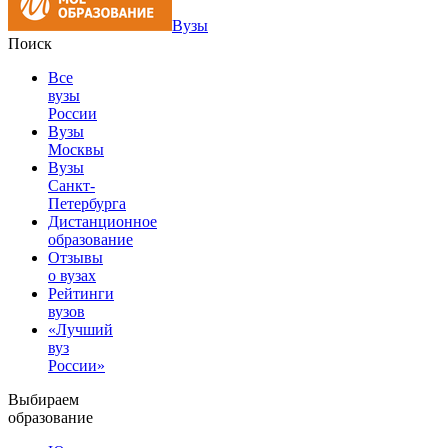
Вузы
Поиск
Все
вузы
России
Вузы
Москвы
Вузы
Санкт-
Петербурга
Дистанционное
образование
Отзывы
о вузах
Рейтинги
вузов
«Лучший
вуз
России»
Выбираем
образование