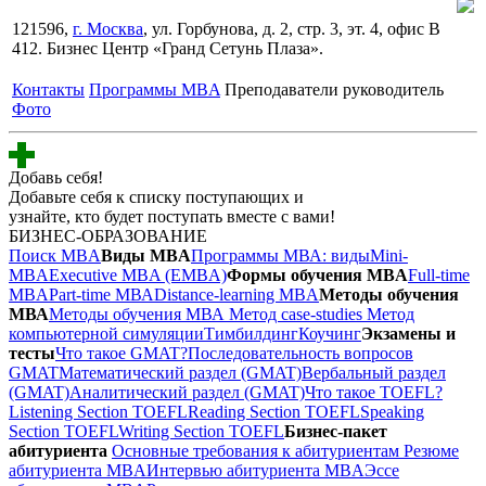
121596,
г. Москва
, ул. Горбунова, д. 2, стр. 3, эт. 4, офис В
412. Бизнес Центр «Гранд Сетунь Плаза».
Контакты
Программы MBA
Преподаватели
руководитель
Фото
Добавь себя!
Добавьте себя к списку поступающих и
узнайте, кто будет поступать вместе с вами!
БИЗНЕС-ОБРАЗОВАНИЕ
Поиск MBA
Виды MBA
Программы МВА: виды
Mini-
MBA
Executive MBA (EMBA)
Формы обучения MBA
Full-time
MBA
Part-time МВА
Distance-learning MBA
Методы обучения
МВА
Методы обучения МВА
Метод case-studies
Метод
компьютерной симуляции
Тимбилдинг
Коучинг
Экзамены и
тесты
Что такое GMAT?
Последовательность вопросов
GMAT
Математический раздел (GMAT)
Вербальный раздел
(GMAT)
Аналитический раздел (GMAT)
Что такое TOEFL?
Listening Section TOEFL
Reading Section TOEFL
Speaking
Section TOEFL
Writing Section TOEFL
Бизнес-пакет
абитуриента
Основные требования к абитуриентам
Резюме
абитуриента MBA
Интервью абитуриента MBA
Эссе