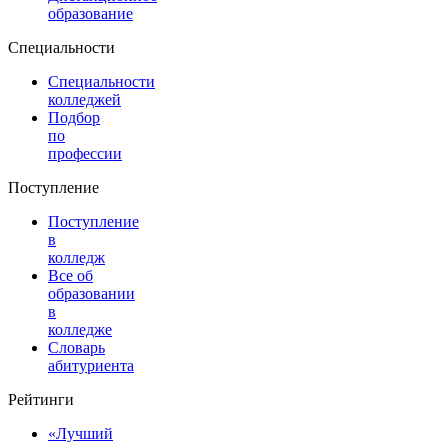
образование
Специальности
Специальности
колледжей
Подбор
по
профессии
Поступление
Поступление
в
колледж
Все об
образовании
в
колледже
Словарь
абитуриента
Рейтинги
«Лучший