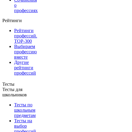
о
профессиях
Рейтинги
Рейтинги
профессий.
TOP-300
Выбираем
профессию
вместе
Другие
рейтинги
профессий
Тесты
Тесты для
школьников
Тесты по
школьным
предметам
Тесты на
выбор
профессий