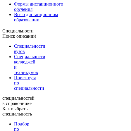
Формы дистанционного
обучения
Все о дистанционном
образовании
Специальности
Поиск описаний
Специальности
вузов
Специальности
колледжей
и
техникумов
Поиск вуза
по
специальности
специальностей
в справочнике
Как выбрать
специальность
Подбор
по