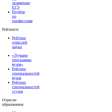
экзаменам
ЕГЭ
Подбор
по
профессиям
Рейтинги
Рейтинг
отраслей
науки
«Лучшие
программы
вузов»
Рейтинг
специальностей
вузов
Рейтинг
специальностей
ссузов
Отрасли
образования