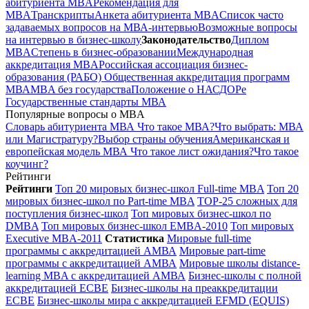
абитуриента MBA
Рекомендация для
MBA
Транскрипты
Анкета абитуриента MBA
Список часто
задаваемых вопросов на МВА-интервью
Возможные вопросы
на интервью в бизнес-школу
Законодательство
Диплом
MBA
Степень в бизнес-образовании
Международная
аккредитация MBA
Российская ассоциация бизнес-
образования (РАБО)
Общественная аккредитация программ
МВА
MBA без государства
Положение о НАСДОРе
Государственные стандарты МВА
Популярные вопросы о MBA
Словарь абитуриента МВА
Что такое МВА?
Что выбрать: МВА
или Магистратуру?
Выбор страны обучения
Американская и
европейская модель МВА
Что такое лист ожидания?
Что такое
коучинг?
Рейтинги
Рейтинги
Топ 20 мировых бизнес-школ Full-time MBA
Топ 20
мировых бизнес-школ по Part-time MBA
TOP-25 сложных для
поступления бизнес-школ
Топ мировых бизнес-школ по
DMBA
Топ мировых бизнес-школ EMBA-2010
Топ мировых
Executive MBA-2011
Cтатистика
Мировые full-time
программы с аккредитацией АМВА
Мировые part-time
программы с аккредитацией АМВА
Мировые школы distance-
learning MBA с аккредитацией АМВА
Бизнес-школы с полной
аккредитацией ECBE
Бизнес-школы на преаккредитации
ECBE
Бизнес-школы мира с аккредитацией EFMD (EQUIS)