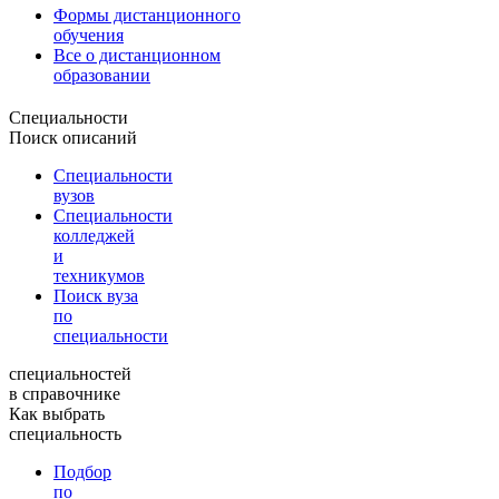
Формы дистанционного
обучения
Все о дистанционном
образовании
Специальности
Поиск описаний
Специальности
вузов
Специальности
колледжей
и
техникумов
Поиск вуза
по
специальности
специальностей
в справочнике
Как выбрать
специальность
Подбор
по