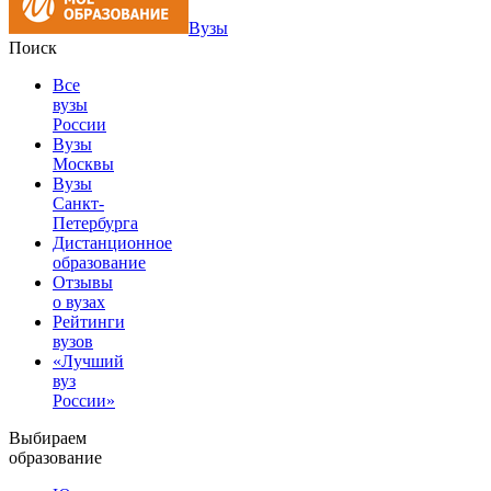
Вузы
Поиск
Все
вузы
России
Вузы
Москвы
Вузы
Санкт-
Петербурга
Дистанционное
образование
Отзывы
о вузах
Рейтинги
вузов
«Лучший
вуз
России»
Выбираем
образование