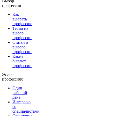
Выбор
профессии
Как
выбрать
профессию
Тесты на
выбор
профессии
Статьи о
выборе
профессии
Какие
бывают
профессии
Эссе о
профессиях
Один
рабочий
день
Интервью
со
специалистами
Сочинения