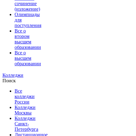
сочинение
(изложение)
Олимпиады
для
поступления
Все о
втором
высшем
образовании
Все о
высшем
образовании
Колледжи
Поиск
Все
колледжи
России
Колледжи
Москвы
Колледжи
Санкт-
Петербурга
Дистанционное