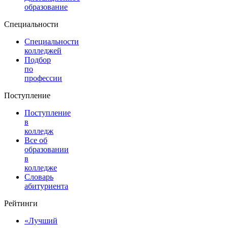
образование
Специальности
Специальности
колледжей
Подбор
по
профессии
Поступление
Поступление
в
колледж
Все об
образовании
в
колледже
Словарь
абитуриента
Рейтинги
«Лучший