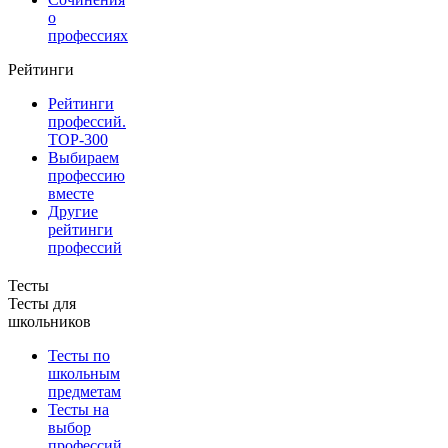
о
профессиях
Рейтинги
Рейтинги
профессий.
TOP-300
Выбираем
профессию
вместе
Другие
рейтинги
профессий
Тесты
Тесты для
школьников
Тесты по
школьным
предметам
Тесты на
выбор
профессий