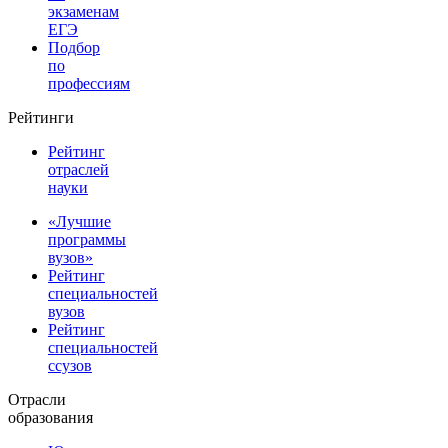
экзаменам
ЕГЭ
Подбор
по
профессиям
Рейтинги
Рейтинг
отраслей
науки
«Лучшие
программы
вузов»
Рейтинг
специальностей
вузов
Рейтинг
специальностей
ссузов
Отрасли
образования