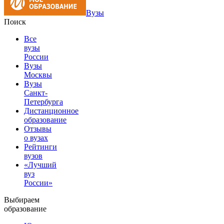
Вузы
Поиск
Все
вузы
России
Вузы
Москвы
Вузы
Санкт-
Петербурга
Дистанционное
образование
Отзывы
о вузах
Рейтинги
вузов
«Лучший
вуз
России»
Выбираем
образование