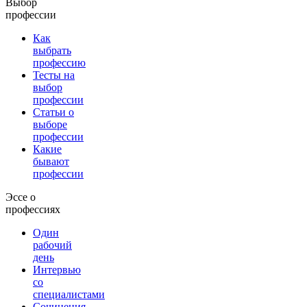
Выбор
профессии
Как
выбрать
профессию
Тесты на
выбор
профессии
Статьи о
выборе
профессии
Какие
бывают
профессии
Эссе о
профессиях
Один
рабочий
день
Интервью
со
специалистами
Сочинения