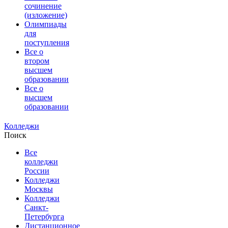
сочинение
(изложение)
Олимпиады
для
поступления
Все о
втором
высшем
образовании
Все о
высшем
образовании
Колледжи
Поиск
Все
колледжи
России
Колледжи
Москвы
Колледжи
Санкт-
Петербурга
Дистанционное