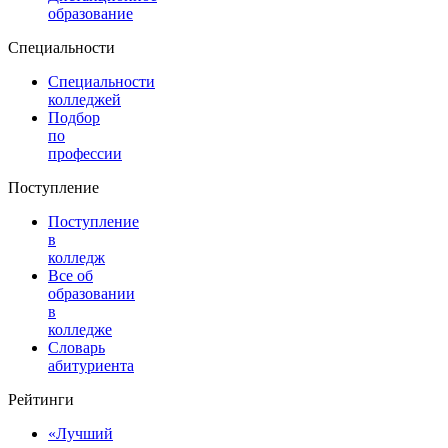
образование
Специальности
Специальности
колледжей
Подбор
по
профессии
Поступление
Поступление
в
колледж
Все об
образовании
в
колледже
Словарь
абитуриента
Рейтинги
«Лучший