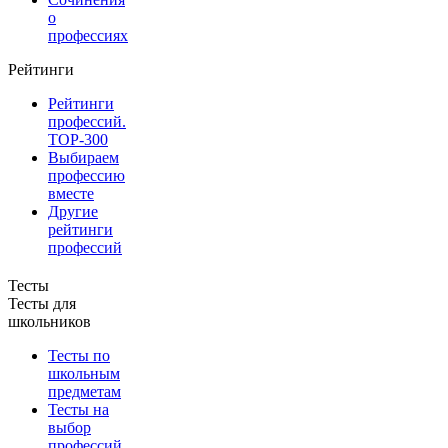
о
профессиях
Рейтинги
Рейтинги
профессий.
TOP-300
Выбираем
профессию
вместе
Другие
рейтинги
профессий
Тесты
Тесты для
школьников
Тесты по
школьным
предметам
Тесты на
выбор
профессий