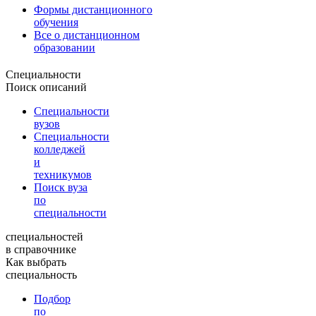
Формы дистанционного
обучения
Все о дистанционном
образовании
Специальности
Поиск описаний
Специальности
вузов
Специальности
колледжей
и
техникумов
Поиск вуза
по
специальности
специальностей
в справочнике
Как выбрать
специальность
Подбор
по