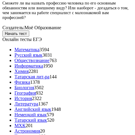
Сможете ли вы назвать профессию человека по его основным
обязанностям или внешнему виду? Или наоборот - догадаться о том,
чем занимается на работе специалист с малознакомой вам
профессией?
Создатель:
Моё Образование
Начать тест
Онлайн тесты ЕГЭ
Математика
3594
Русский язык
3031
Обществознание
763
Информатика
1950
Химия
2281
Татарская лит-ра
144
Физика
1378
Биология
3502
География
932
История
2322
Литература
1367
Английский язык
1948
Немецкий язык
579
Татарский язык
520
МХК
201
Астрономия
20