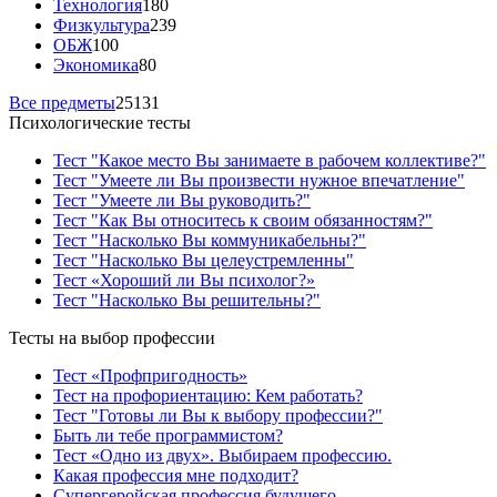
Технология
180
Физкультура
239
ОБЖ
100
Экономика
80
Все предметы
25131
Психологические тесты
Тест "Какое место Вы занимаете в рабочем коллективе?"
Тест "Умеете ли Вы произвести нужное впечатление"
Тест "Умеете ли Вы руководить?"
Тест "Как Вы относитесь к своим обязанностям?"
Тест "Насколько Вы коммуникабельны?"
Тест "Насколько Вы целеустремленны"
Тест «Хороший ли Вы психолог?»
Тест "Насколько Вы решительны?"
Тесты на выбор профессии
Тест «Профпригодность»
Тест на профориентацию: Кем работать?
Тест "Готовы ли Вы к выбору профессии?"
Быть ли тебе программистом?
Тест «Одно из двух». Выбираем профессию.
Какая профессия мне подходит?
Супергеройская профессия будущего