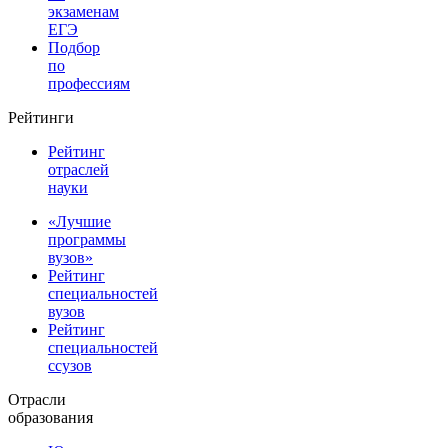
экзаменам
ЕГЭ
Подбор
по
профессиям
Рейтинги
Рейтинг
отраслей
науки
«Лучшие
программы
вузов»
Рейтинг
специальностей
вузов
Рейтинг
специальностей
ссузов
Отрасли
образования