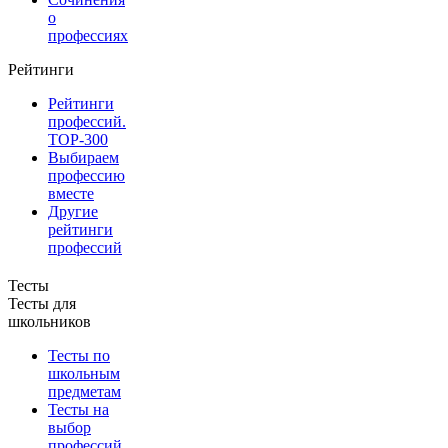
о
профессиях
Рейтинги
Рейтинги
профессий.
TOP-300
Выбираем
профессию
вместе
Другие
рейтинги
профессий
Тесты
Тесты для
школьников
Тесты по
школьным
предметам
Тесты на
выбор
профессий