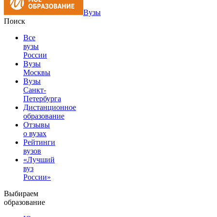
Вузы
Поиск
Все
вузы
России
Вузы
Москвы
Вузы
Санкт-
Петербурга
Дистанционное
образование
Отзывы
о вузах
Рейтинги
вузов
«Лучший
вуз
России»
Выбираем
образование