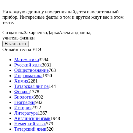
На каждую единицу измерения найдется измерительный
прибор. Интересные факты о том и другом ждут вас в этом
тесте.
Создатель:
Захарченко
Дарья
Александровна
,
учитель физики
Начать тест
Онлайн тесты ЕГЭ
Математика
3594
Русский язык
3031
Обществознание
763
Информатика
1950
Химия
2281
Татарская лит-ра
144
Физика
1378
Биология
3502
География
932
История
2322
Литература
1367
Английский язык
1948
Немецкий язык
579
Татарский язык
520