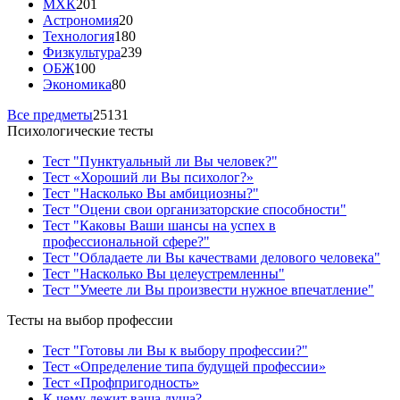
МХК
201
Астрономия
20
Технология
180
Физкультура
239
ОБЖ
100
Экономика
80
Все предметы
25131
Психологические тесты
Тест "Пунктуальный ли Вы человек?"
Тест «Хороший ли Вы психолог?»
Тест "Насколько Вы амбициозны?"
Тест "Оцени свои организаторские способности"
Тест "Каковы Ваши шансы на успех в
профессиональной сфере?"
Тест "Обладаете ли Вы качествами делового человека"
Тест "Насколько Вы целеустремленны"
Тест "Умеете ли Вы произвести нужное впечатление"
Тесты на выбор профессии
Тест "Готовы ли Вы к выбору профессии?"
Тест «Определение типа будущей профессии»
Тест «Профпригодность»
К чему лежит ваша душа?