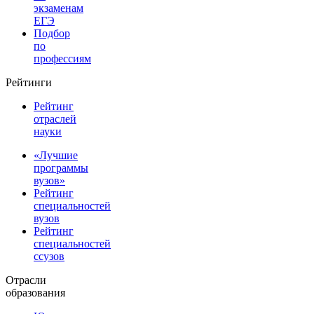
экзаменам
ЕГЭ
Подбор
по
профессиям
Рейтинги
Рейтинг
отраслей
науки
«Лучшие
программы
вузов»
Рейтинг
специальностей
вузов
Рейтинг
специальностей
ссузов
Отрасли
образования