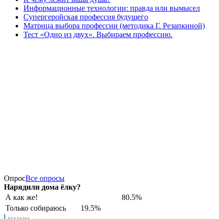
Информационные технологии: правда или вымысел
Супергеройская профессия будущего
Матрица выбора профессии (методика Г. Резапкиной)
Тест «Одно из двух». Выбираем профессию.
Опрос
Все опросы
Нарядили дома ёлку?
А как же!
80.5%
Только собираюсь
19.5%
РЕКЛАМА