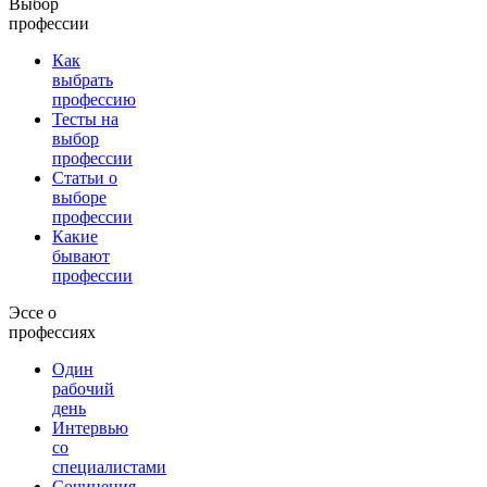
Выбор
профессии
Как
выбрать
профессию
Тесты на
выбор
профессии
Статьи о
выборе
профессии
Какие
бывают
профессии
Эссе о
профессиях
Один
рабочий
день
Интервью
со
специалистами
Сочинения