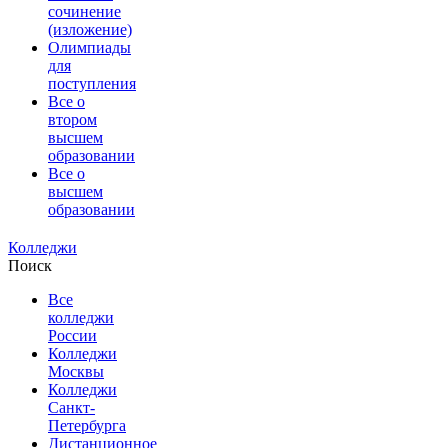
сочинение
(изложение)
Олимпиады
для
поступления
Все о
втором
высшем
образовании
Все о
высшем
образовании
Колледжи
Поиск
Все
колледжи
России
Колледжи
Москвы
Колледжи
Санкт-
Петербурга
Дистанционное