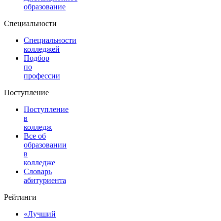
образование
Специальности
Специальности
колледжей
Подбор
по
профессии
Поступление
Поступление
в
колледж
Все об
образовании
в
колледже
Словарь
абитуриента
Рейтинги
«Лучший