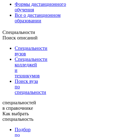
Формы дистанционного
обучения
Все о дистанционном
образовании
Специальности
Поиск описаний
Специальности
вузов
Специальности
колледжей
и
техникумов
Поиск вуза
по
специальности
специальностей
в справочнике
Как выбрать
специальность
Подбор
по