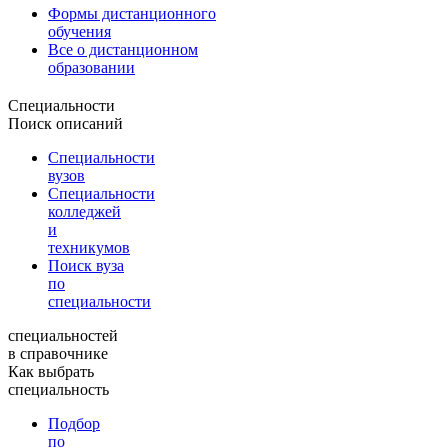
Формы дистанционного
обучения
Все о дистанционном
образовании
Специальности
Поиск описаний
Специальности
вузов
Специальности
колледжей
и
техникумов
Поиск вуза
по
специальности
специальностей
в справочнике
Как выбрать
специальность
Подбор
по