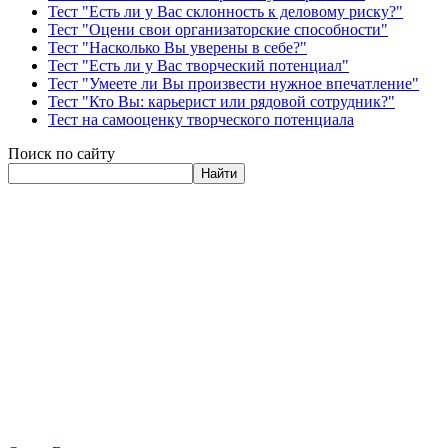
Тест "Есть ли у Вас склонность к деловому риску?"
Тест "Оцени свои организаторские способности"
Тест "Насколько Вы уверены в себе?"
Тест "Есть ли у Вас творческий потенциал"
Тест "Умеете ли Вы произвести нужное впечатление"
Тест "Кто Вы: карьерист или рядовой сотрудник?"
Тест на самооценку творческого потенциала
Поиск по сайту
Найти