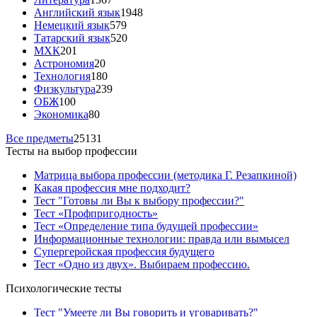
Английский язык
1948
Немецкий язык
579
Татарский язык
520
МХК
201
Астрономия
20
Технология
180
Физкультура
239
ОБЖ
100
Экономика
80
Все предметы
25131
Тесты на выбор профессии
Матрица выбора профессии (методика Г. Резапкиной)
Какая профессия мне подходит?
Тест "Готовы ли Вы к выбору профессии?"
Тест «Профпригодность»
Тест «Определение типа будущей профессии»
Информационные технологии: правда или вымысел
Супергеройская профессия будущего
Тест «Одно из двух». Выбираем профессию.
Психологические тесты
Тест "Умеете ли Вы говорить и уговаривать?"