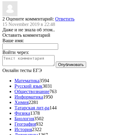
2
Оцените комментарий:
Ответить
15 November 2019 в 22:48
Даже и не знала об этом..
Оставить комментарий
Ваше имя:
Войти через:
Онлайн тесты ЕГЭ
Математика
3594
Русский язык
3031
Обществознание
763
Информатика
1950
Химия
2281
Татарская лит-ра
144
Физика
1378
Биология
3502
География
932
История
2322
Литература
1367