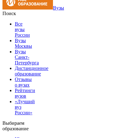
Вузы
Поиск
Все
вузы
России
Вузы
Москвы
Вузы
Санкт-
Петербурга
Дистанционное
образование
Отзывы
о вузах
Рейтинги
вузов
«Лучший
вуз
России»
Выбираем
образование