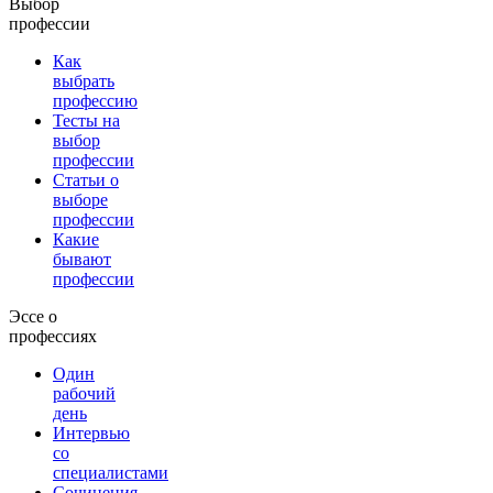
Выбор
профессии
Как
выбрать
профессию
Тесты на
выбор
профессии
Статьи о
выборе
профессии
Какие
бывают
профессии
Эссе о
профессиях
Один
рабочий
день
Интервью
со
специалистами
Сочинения