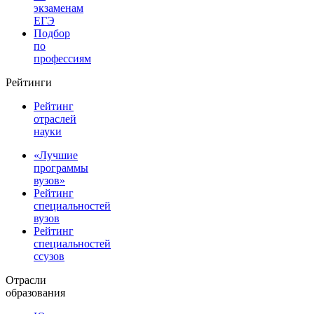
экзаменам
ЕГЭ
Подбор
по
профессиям
Рейтинги
Рейтинг
отраслей
науки
«Лучшие
программы
вузов»
Рейтинг
специальностей
вузов
Рейтинг
специальностей
ссузов
Отрасли
образования