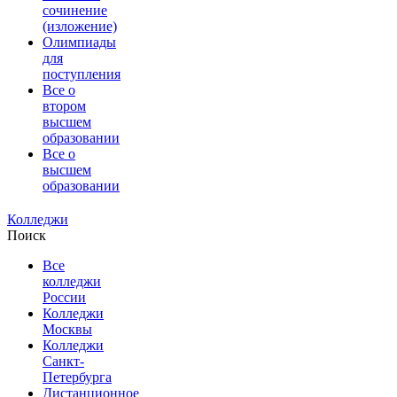
сочинение
(изложение)
Олимпиады
для
поступления
Все о
втором
высшем
образовании
Все о
высшем
образовании
Колледжи
Поиск
Все
колледжи
России
Колледжи
Москвы
Колледжи
Санкт-
Петербурга
Дистанционное