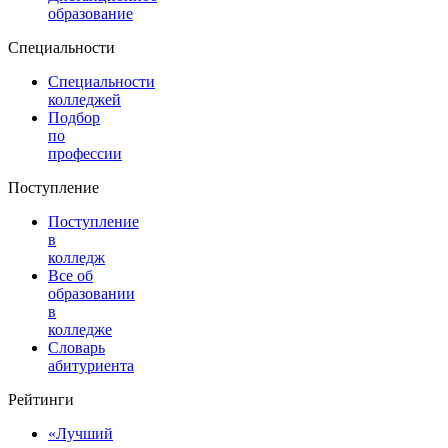
образование
Специальности
Специальности
колледжей
Подбор
по
профессии
Поступление
Поступление
в
колледж
Все об
образовании
в
колледже
Словарь
абитуриента
Рейтинги
«Лучший