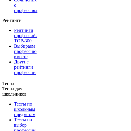
о
профессиях
Рейтинги
Рейтинги
профессий.
TOP-300
Выбираем
профессию
вместе
Другие
рейтинги
профессий
Тесты
Тесты для
школьников
Тесты по
школьным
предметам
Тесты на
выбор
профессий