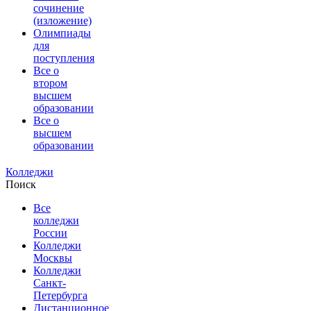
сочинение
(изложение)
Олимпиады
для
поступления
Все о
втором
высшем
образовании
Все о
высшем
образовании
Колледжи
Поиск
Все
колледжи
России
Колледжи
Москвы
Колледжи
Санкт-
Петербурга
Дистанционное