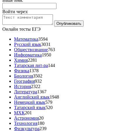
Ваше имя:
Войти через:
Онлайн тесты ЕГЭ
Математика
3594
Русский язык
3031
Обществознание
763
Информатика
1950
Химия
2281
Татарская лит-ра
144
Физика
1378
Биология
3502
География
932
История
2322
Литература
1367
Английский язык
1948
Немецкий язык
579
Татарский язык
520
МХК
201
Астрономия
20
Технология
180
Физкультура
239