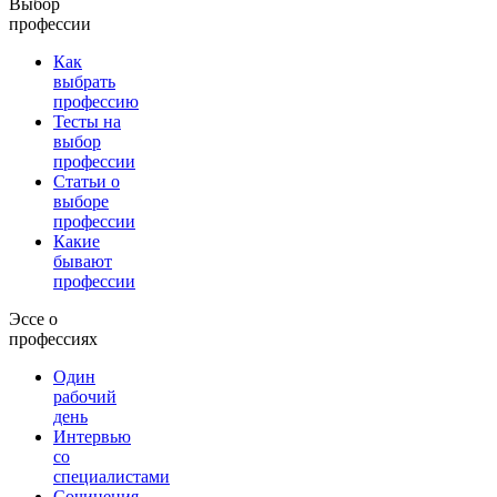
Выбор
профессии
Как
выбрать
профессию
Тесты на
выбор
профессии
Статьи о
выборе
профессии
Какие
бывают
профессии
Эссе о
профессиях
Один
рабочий
день
Интервью
со
специалистами
Сочинения