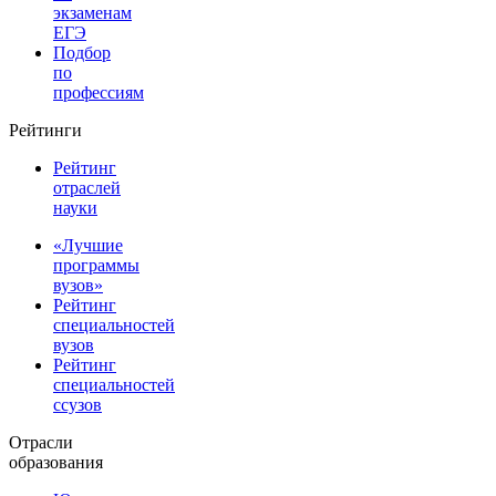
экзаменам
ЕГЭ
Подбор
по
профессиям
Рейтинги
Рейтинг
отраслей
науки
«Лучшие
программы
вузов»
Рейтинг
специальностей
вузов
Рейтинг
специальностей
ссузов
Отрасли
образования