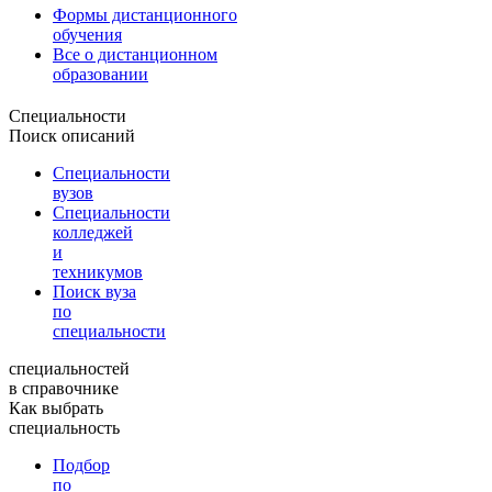
Формы дистанционного
обучения
Все о дистанционном
образовании
Специальности
Поиск описаний
Специальности
вузов
Специальности
колледжей
и
техникумов
Поиск вуза
по
специальности
специальностей
в справочнике
Как выбрать
специальность
Подбор
по