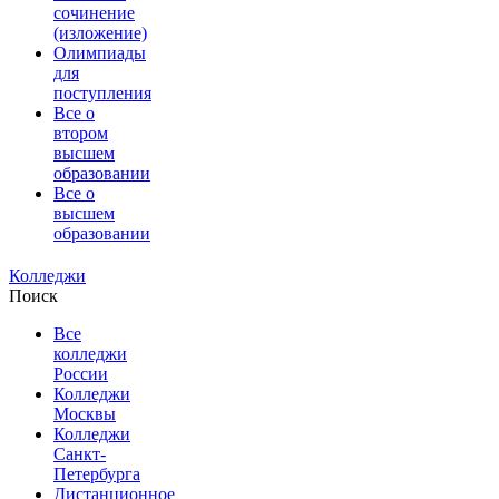
сочинение
(изложение)
Олимпиады
для
поступления
Все о
втором
высшем
образовании
Все о
высшем
образовании
Колледжи
Поиск
Все
колледжи
России
Колледжи
Москвы
Колледжи
Санкт-
Петербурга
Дистанционное