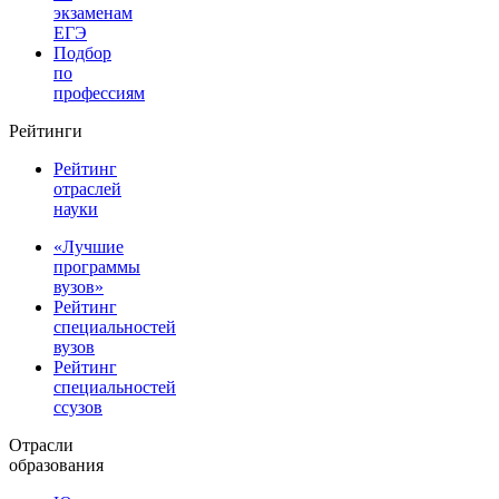
экзаменам
ЕГЭ
Подбор
по
профессиям
Рейтинги
Рейтинг
отраслей
науки
«Лучшие
программы
вузов»
Рейтинг
специальностей
вузов
Рейтинг
специальностей
ссузов
Отрасли
образования