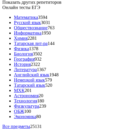
Показать других репетиторов
Онлайн тесты ЕГЭ
Математика
3594
Русский язык
3031
Обществознание
763
Информатика
1950
Химия
2281
Татарская лит-ра
144
Физика
1378
Биология
3502
География
932
История
2322
Литература
1367
Английский язык
1948
Немецкий язык
579
Татарский язык
520
МХК
201
Астрономия
20
Технология
180
Физкультура
239
ОБЖ
100
Экономика
80
Все предметы
25131