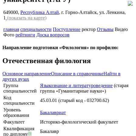
649000,
Республика Алтай
, г. Горно-Алтайск, ул. Ленкина,
1
(показать на карте)
главная
специальности
Поступление
ректор
Отзывы
Видео
Фото
рейтинги
Доска вопросов
Направление подготовки «Филология» по профилю:
Отечественная филология
Основное направление
Описание в справочнике
Найти в
других вузах
Группа
Языкознание и литературоведение
(старая
специальностей
группа «Гуманитарные науки»)
Код
45.03.01 (старый код - 032700.62)
специальности
Уровень
Бакалавриат
образования
Факультет
Историко-филологический факультет
Квалификация
Бакалавр
по диплому