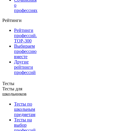
о
профессиях
Рейтинги
Рейтинги
профессий.
TOP-300
Выбираем
профессию
вместе
Другие
рейтинги
профессий
Тесты
Тесты для
школьников
Тесты по
школьным
предметам
Тесты на
выбор
профессий