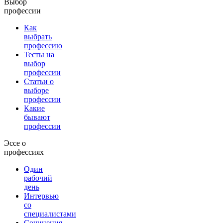
Выбор
профессии
Как
выбрать
профессию
Тесты на
выбор
профессии
Статьи о
выборе
профессии
Какие
бывают
профессии
Эссе о
профессиях
Один
рабочий
день
Интервью
со
специалистами
Сочинения