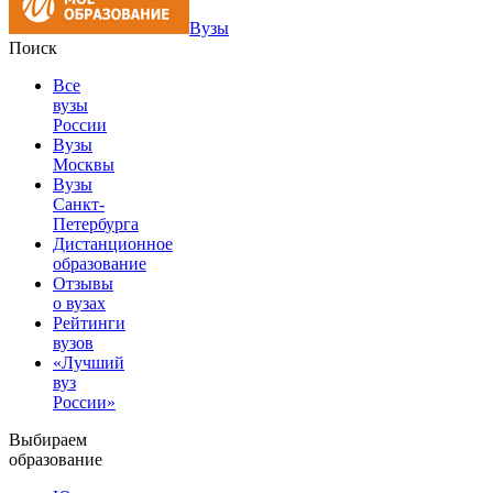
Вузы
Поиск
Все
вузы
России
Вузы
Москвы
Вузы
Санкт-
Петербурга
Дистанционное
образование
Отзывы
о вузах
Рейтинги
вузов
«Лучший
вуз
России»
Выбираем
образование