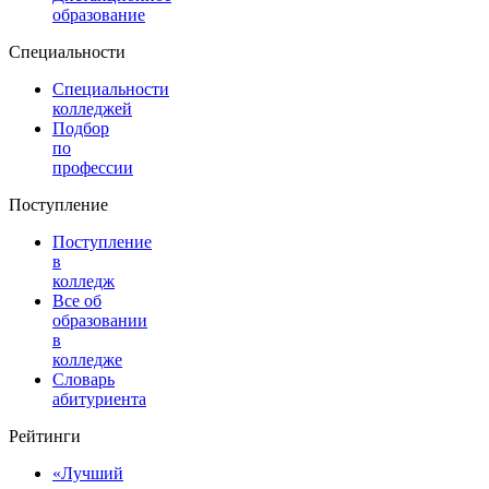
образование
Специальности
Специальности
колледжей
Подбор
по
профессии
Поступление
Поступление
в
колледж
Все об
образовании
в
колледже
Словарь
абитуриента
Рейтинги
«Лучший