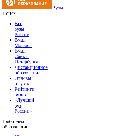
Вузы
Поиск
Все
вузы
России
Вузы
Москвы
Вузы
Санкт-
Петербурга
Дистанционное
образование
Отзывы
о вузах
Рейтинги
вузов
«Лучший
вуз
России»
Выбираем
образование