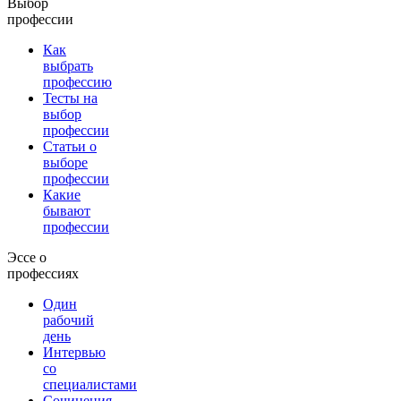
Выбор
профессии
Как
выбрать
профессию
Тесты на
выбор
профессии
Статьи о
выборе
профессии
Какие
бывают
профессии
Эссе о
профессиях
Один
рабочий
день
Интервью
со
специалистами
Сочинения