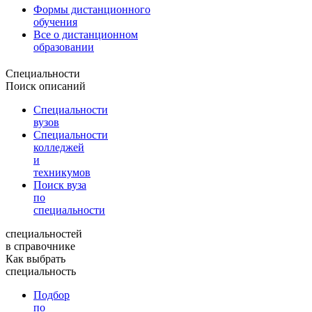
Формы дистанционного
обучения
Все о дистанционном
образовании
Специальности
Поиск описаний
Специальности
вузов
Специальности
колледжей
и
техникумов
Поиск вуза
по
специальности
специальностей
в справочнике
Как выбрать
специальность
Подбор
по