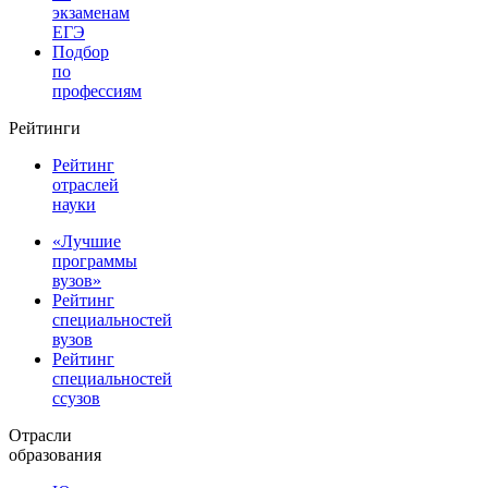
экзаменам
ЕГЭ
Подбор
по
профессиям
Рейтинги
Рейтинг
отраслей
науки
«Лучшие
программы
вузов»
Рейтинг
специальностей
вузов
Рейтинг
специальностей
ссузов
Отрасли
образования