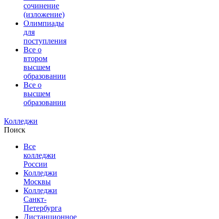
сочинение
(изложение)
Олимпиады
для
поступления
Все о
втором
высшем
образовании
Все о
высшем
образовании
Колледжи
Поиск
Все
колледжи
России
Колледжи
Москвы
Колледжи
Санкт-
Петербурга
Дистанционное