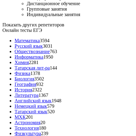
Дистанционное обучение
Групповые занятия
Индивидуальные занятия
Показать других репетиторов
Онлайн тесты ЕГЭ
Математика
3594
Русский язык
3031
Обществознание
763
Информатика
1950
Химия
2281
Татарская лит-ра
144
Физика
1378
Биология
3502
География
932
История
2322
Литература
1367
Английский язык
1948
Немецкий язык
579
Татарский язык
520
МХК
201
Астрономия
20
Технология
180
Физкультура
239