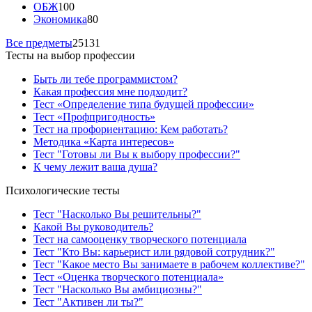
ОБЖ
100
Экономика
80
Все предметы
25131
Тесты на выбор профессии
Быть ли тебе программистом?
Какая профессия мне подходит?
Тест «Определение типа будущей профессии»
Тест «Профпригодность»
Тест на профориентацию: Кем работать?
Методика «Карта интересов»
Тест "Готовы ли Вы к выбору профессии?"
К чему лежит ваша душа?
Психологические тесты
Тест "Насколько Вы решительны?"
Какой Вы руководитель?
Тест на самооценку творческого потенциала
Тест "Кто Вы: карьерист или рядовой сотрудник?"
Тест "Какое место Вы занимаете в рабочем коллективе?"
Тест «Оценка творческого потенциала»
Тест "Насколько Вы амбициозны?"
Тест "Активен ли ты?"