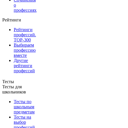
о
профессиях
Рейтинги
Рейтинги
профессий.
TOP-300
Выбираем
профессию
вместе
Другие
рейтинги
профессий
Тесты
Тесты для
школьников
Тесты по
школьным
предметам
Тесты на
выбор
профессий