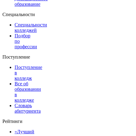
образование
Специальности
Специальности
колледжей
Подбор
по
профессии
Поступление
Поступление
в
колледж
Все об
образовании
в
колледже
Словарь
абитуриента
Рейтинги
«Лучший