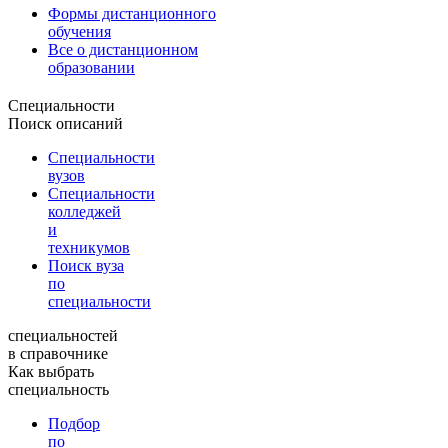
Формы дистанционного
обучения
Все о дистанционном
образовании
Специальности
Поиск описаний
Специальности
вузов
Специальности
колледжей
и
техникумов
Поиск вуза
по
специальности
специальностей
в справочнике
Как выбрать
специальность
Подбор
по