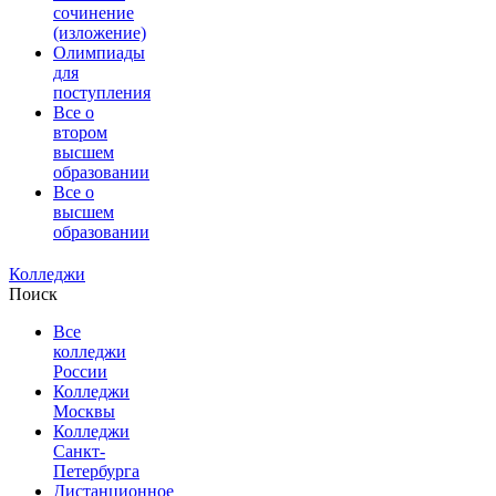
сочинение
(изложение)
Олимпиады
для
поступления
Все о
втором
высшем
образовании
Все о
высшем
образовании
Колледжи
Поиск
Все
колледжи
России
Колледжи
Москвы
Колледжи
Санкт-
Петербурга
Дистанционное