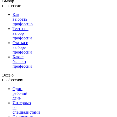
Выбор
профессии
Как
выбрать
профессию
Тесты на
выбор
профессии
Статьи о
выборе
профессии
Какие
бывают
профессии
Эссе о
профессиях
Один
рабочий
день
Интервью
со
специалистами
Сочинения