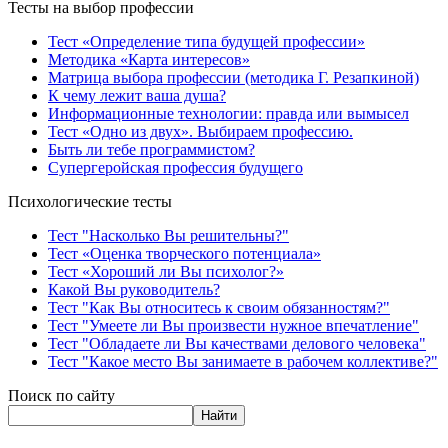
Тесты на выбор профессии
Тест «Определение типа будущей профессии»
Методика «Карта интересов»
Матрица выбора профессии (методика Г. Резапкиной)
К чему лежит ваша душа?
Информационные технологии: правда или вымысел
Тест «Одно из двух». Выбираем профессию.
Быть ли тебе программистом?
Супергеройская профессия будущего
Психологические тесты
Тест "Насколько Вы решительны?"
Тест «Оценка творческого потенциала»
Тест «Хороший ли Вы психолог?»
Какой Вы руководитель?
Тест "Как Вы относитесь к своим обязанностям?"
Тест "Умеете ли Вы произвести нужное впечатление"
Тест "Обладаете ли Вы качествами делового человека"
Тест "Какое место Вы занимаете в рабочем коллективе?"
Поиск по сайту
Найти