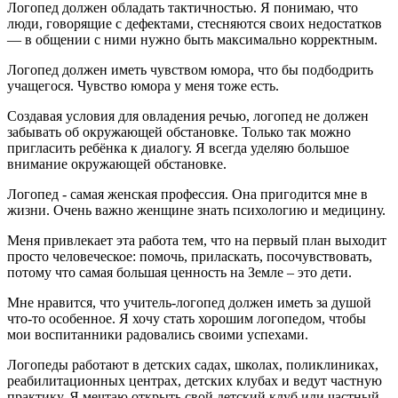
Логопед должен обладать тактичностью. Я понимаю, что
люди, говорящие с дефектами, стесняются своих недостатков
— в общении с ними нужно быть максимально корректным.
Логопед должен иметь чувством юмора, что бы подбодрить
учащегося. Чувство юмора у меня тоже есть.
Создавая условия для овладения речью, логопед не должен
забывать об окружающей обстановке. Только так можно
пригласить ребёнка к диалогу. Я всегда уделяю большое
внимание окружающей обстановке.
Логопед - самая женская профессия. Она пригодится мне в
жизни. Очень важно женщине знать психологию и медицину.
Меня привлекает эта работа тем, что на первый план выходит
просто человеческое: помочь, приласкать, посочувствовать,
потому что самая большая ценность на Земле – это дети.
Мне нравится, что учитель-логопед должен иметь за душой
что-то особенное. Я хочу стать хорошим логопедом, чтобы
мои воспитанники радовались своими успехами.
Логопеды работают в детских садах, школах, поликлиниках,
реабилитационных центрах, детских клубах и ведут частную
практику. Я мечтаю открыть свой детский клуб или частный