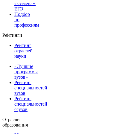
экзаменам
ЕГЭ
Подбор
по
профессиям
Рейтинги
Рейтинг
отраслей
науки
«Лучшие
программы
вузов»
Рейтинг
специальностей
вузов
Рейтинг
специальностей
ссузов
Отрасли
образования