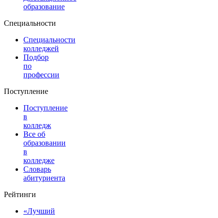
образование
Специальности
Специальности
колледжей
Подбор
по
профессии
Поступление
Поступление
в
колледж
Все об
образовании
в
колледже
Словарь
абитуриента
Рейтинги
«Лучший