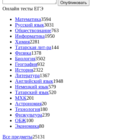
Онлайн тесты ЕГЭ
Математика
3594
Русский язык
3031
Обществознание
763
Информатика
1950
Химия
2281
Татарская лит-ра
144
Физика
1378
Биология
3502
География
932
История
2322
Литература
1367
Английский язык
1948
Немецкий язык
579
Татарский язык
520
МХК
201
Астрономия
20
Технология
180
Физкультура
239
ОБЖ
100
Экономика
80
Все предметы
25131