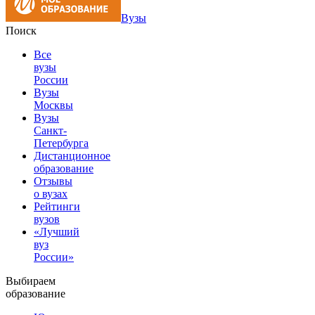
Вузы
Поиск
Все
вузы
России
Вузы
Москвы
Вузы
Санкт-
Петербурга
Дистанционное
образование
Отзывы
о вузах
Рейтинги
вузов
«Лучший
вуз
России»
Выбираем
образование