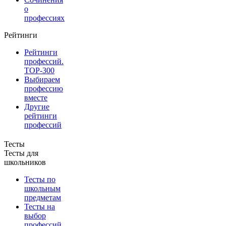
о
профессиях
Рейтинги
Рейтинги
профессий.
TOP-300
Выбираем
профессию
вместе
Другие
рейтинги
профессий
Тесты
Тесты для
школьников
Тесты по
школьным
предметам
Тесты на
выбор
профессий