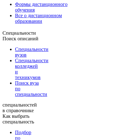
Формы дистанционного
обучения
Все о дистанционном
образовании
Специальности
Поиск описаний
Специальности
вузов
Специальности
колледжей
и
техникумов
Поиск вуза
по
специальности
специальностей
в справочнике
Как выбрать
специальность
Подбор
по