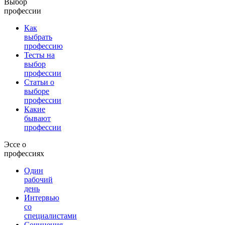
Выбор
профессии
Как
выбрать
профессию
Тесты на
выбор
профессии
Статьи о
выборе
профессии
Какие
бывают
профессии
Эссе о
профессиях
Один
рабочий
день
Интервью
со
специалистами
Сочинения