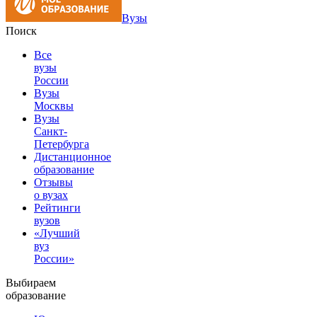
Вузы
Поиск
Все
вузы
России
Вузы
Москвы
Вузы
Санкт-
Петербурга
Дистанционное
образование
Отзывы
о вузах
Рейтинги
вузов
«Лучший
вуз
России»
Выбираем
образование