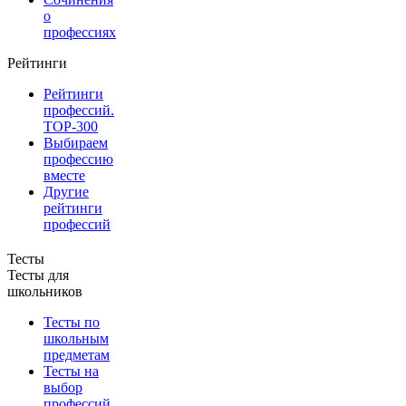
о
профессиях
Рейтинги
Рейтинги
профессий.
TOP-300
Выбираем
профессию
вместе
Другие
рейтинги
профессий
Тесты
Тесты для
школьников
Тесты по
школьным
предметам
Тесты на
выбор
профессий