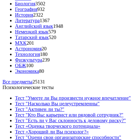
Биология
3502
География
932
История
2322
Литература
1367
Английский язык
1948
Немецкий язык
579
Татарский язык
520
МХК
201
Астрономия
20
Технология
180
Физкультура
239
ОБЖ
100
Экономика
80
Все предметы
25131
Психологические тесты
Тест "Умеете ли Вы произвести нужное впечатление"
Тест "Насколько Вы целеустремленны"
Тест "Активен ли ты?"
Тест "Кто Вы: карьерист или рядовой сотрудник?"
Тест "Есть ли у Вас склонность к деловому риску?"
Тест «Оценка творческого потенциала»
Тест «Хороший ли Вы психолог?»
Тест "Оцени свои организаторские способности"