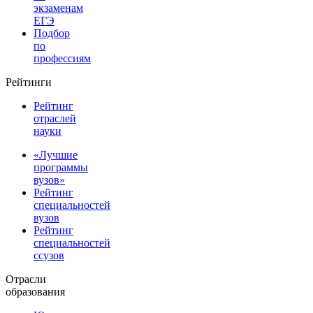
экзаменам
ЕГЭ
Подбор
по
профессиям
Рейтинги
Рейтинг
отраслей
науки
«Лучшие
программы
вузов»
Рейтинг
специальностей
вузов
Рейтинг
специальностей
ссузов
Отрасли
образования