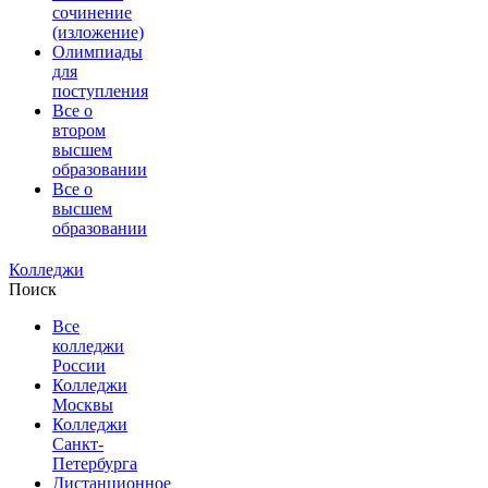
сочинение
(изложение)
Олимпиады
для
поступления
Все о
втором
высшем
образовании
Все о
высшем
образовании
Колледжи
Поиск
Все
колледжи
России
Колледжи
Москвы
Колледжи
Санкт-
Петербурга
Дистанционное