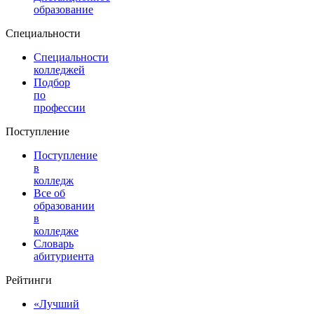
образование
Специальности
Специальности
колледжей
Подбор
по
профессии
Поступление
Поступление
в
колледж
Все об
образовании
в
колледже
Словарь
абитуриента
Рейтинги
«Лучший