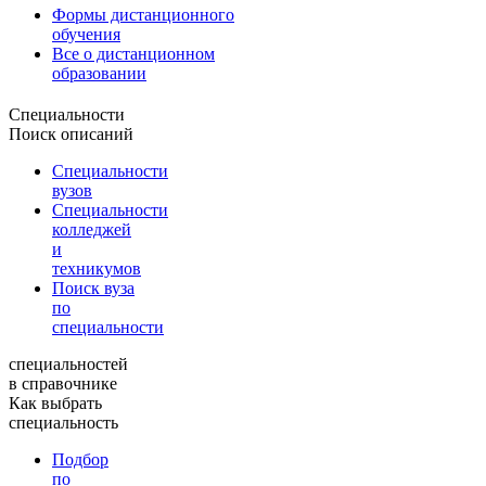
Формы дистанционного
обучения
Все о дистанционном
образовании
Специальности
Поиск описаний
Специальности
вузов
Специальности
колледжей
и
техникумов
Поиск вуза
по
специальности
специальностей
в справочнике
Как выбрать
специальность
Подбор
по