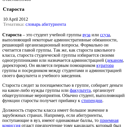
Староста
10 April 2012
Тематика:
словарь абитуриента
Староста
– это студент учебной группы
вуза
или
ссуза
,
выполняющий некоторые административные обязанности,
решающий организационный вопросы. Формально он
считается главой группы. Так же, как староста школьного
класса, староста студенческой группы избирается своими
одногруппниками или назначается администрацией (
деканом
,
директором). Он является первым помощником
куратора
группы и посредником между студентами и администрацией
своего факультета и учебного заведения.
Староста следит за посещаемостью в группе, собирает деньги
на какие-либо нужды группы или
факультета
, организует
общегрупповые мероприятия. Обычно студент, выполняющий
функции старосты получает прибавку к
стипендии
.
Должность старосты класса имеет большое значение в
зарубежных странах. Например, если абитуриенты,
поступающие в вуз, имеют одинаковые баллы, то
приемная
комиссия
отдаст предпочтение тому кандидату, который был