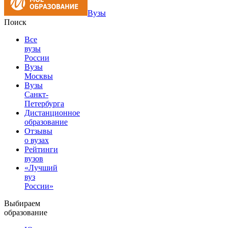
Вузы
Поиск
Все
вузы
России
Вузы
Москвы
Вузы
Санкт-
Петербурга
Дистанционное
образование
Отзывы
о вузах
Рейтинги
вузов
«Лучший
вуз
России»
Выбираем
образование