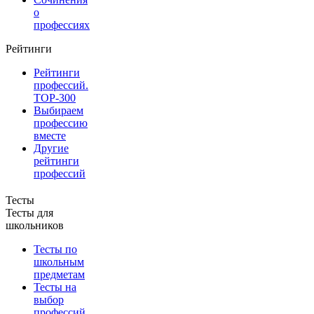
о
профессиях
Рейтинги
Рейтинги
профессий.
TOP-300
Выбираем
профессию
вместе
Другие
рейтинги
профессий
Тесты
Тесты для
школьников
Тесты по
школьным
предметам
Тесты на
выбор
профессий