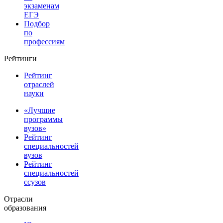
экзаменам
ЕГЭ
Подбор
по
профессиям
Рейтинги
Рейтинг
отраслей
науки
«Лучшие
программы
вузов»
Рейтинг
специальностей
вузов
Рейтинг
специальностей
ссузов
Отрасли
образования