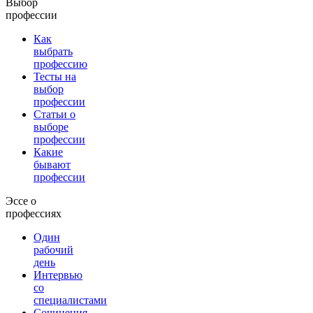
Выбор
профессии
Как
выбрать
профессию
Тесты на
выбор
профессии
Статьи о
выборе
профессии
Какие
бывают
профессии
Эссе о
профессиях
Один
рабочий
день
Интервью
со
специалистами
Сочинения