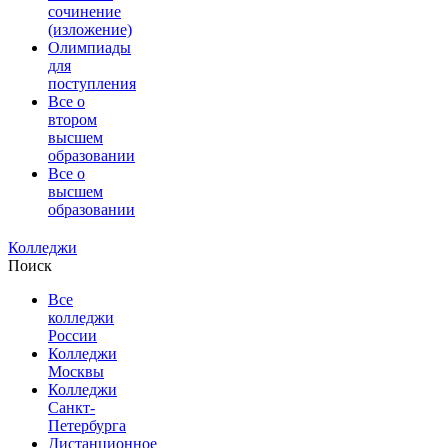
сочинение
(изложение)
Олимпиады
для
поступления
Все о
втором
высшем
образовании
Все о
высшем
образовании
Колледжи
Поиск
Все
колледжи
России
Колледжи
Москвы
Колледжи
Санкт-
Петербурга
Дистанционное