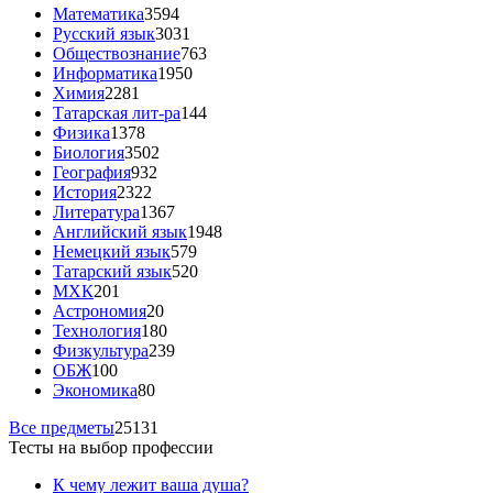
Математика
3594
Русский язык
3031
Обществознание
763
Информатика
1950
Химия
2281
Татарская лит-ра
144
Физика
1378
Биология
3502
География
932
История
2322
Литература
1367
Английский язык
1948
Немецкий язык
579
Татарский язык
520
МХК
201
Астрономия
20
Технология
180
Физкультура
239
ОБЖ
100
Экономика
80
Все предметы
25131
Тесты на выбор профессии
К чему лежит ваша душа?