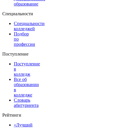
образование
Специальности
Специальности
колледжей
Подбор
по
профессии
Поступление
Поступление
в
колледж
Все об
образовании
в
колледже
Словарь
абитуриента
Рейтинги
«Лучший