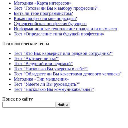
Методика «Карта интересов»
Тест "Готовы ли Вы к выбору профессии?"
Быть ли тебе программистом?
Какая профессия мне подходит?
Супергеройская профессия будущего
Информационные технологии: правда или вымысел
Тест «Определение типа будущей профессии»
Психологические тесты
Тест "Кто Вы: карьерист или рядовой сотрудник?"
Тест "Активен ли ты?"
Тест "Ведущий или ведомый"
Тест "Насколько Вы уверены в себе?"
Тест "Обладаете ли Вы качествами делового человека"
Методика «Тип мышления»
Тест "Умеете ли Вы руководить?"
Тест "Насколько Вы коммуникабельны?"
Поиск по сайту
Найти